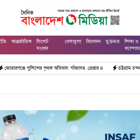
নীতি
আন্তর্জাতিক
সিলেট
খেলাধুলা
বিনোদন
মুক্তমত
শিক্ষা ও
সংবাদ
ক্যাম্পা
ের পৃথক অভিযান: গাঁজাসহ গ্রেপ্তার ৪
চট্টগ্রাম চন্দনাইশে মহাসড়ক স