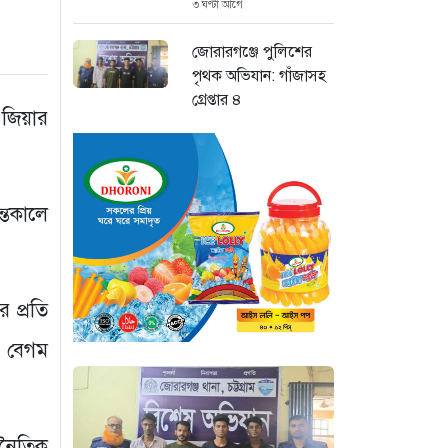
৩ ঘণ্টা আগে
জোরারগঞ্জে পুলিশের
পৃথক অভিযান: গাঁজাসহ
গ্রেপ্তার ৪
া জিয়ার
৫ ঘণ্টা আগে
চট্টগ্রাম চন্দনাইশে
মহাসড়ক সংলগ্ন বাজারে
তেকালে
ভয়াবহ আগুন
৫ ঘণ্টা আগে
“হাসিনার অনুমতিতেই
 প্রতি
ইন্টারনেট বন্ধের
পরিকল্পনা বাস্তবায়ন
ে বেগম
করেন কাদের”
৬ ঘণ্টা আগে
জনৈতিক
“চাঁদপুরে ঝটিকা সফরে