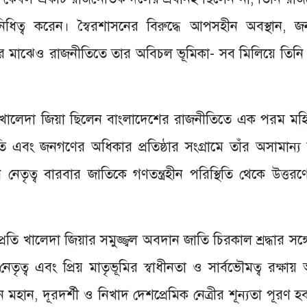
তিনিধিত্ব করেন। স্বৈরশাসনের বিরুদ্ধে আপসহীন অবস্থান, 
তার মাঝেও রাজনীতিতে তার অবিচল ভূমিকা- সব মিলিয়ে তিনি
ালেদা জিয়া ছিলেন বাংলাদেশের রাজনীতিতে এক পরম মহিম
্কৃতি এবং জনগণের অধিকার প্রতিষ্ঠার সংগ্রামে তাঁর অসামান্য
েতৃত্ব বারবার জাতিকে গণতন্ত্রহীন পরিস্থিতি থেকে উত্তর
 খালেদা জিয়ার সমুজ্জ্বল অবদান জাতি চিরকাল শ্রদ্ধার সঙ্গে
েতৃত্ব এবং প্রিয় মাতৃভূমির স্বাধীনতা ও সার্বভৌমত্ব রক্ষা
ান, দূরদর্শী ও নিখাদ দেশপ্রেমিক নেত্রীর শূন্যতা পূরণ হ