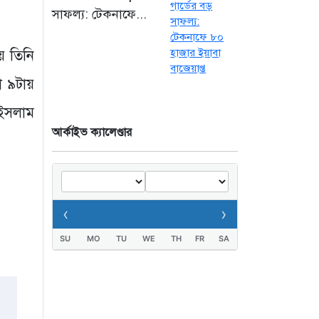
সাফল্য: টেকনাফে...
৭ ঘণ্টা আগে
কক্সবাজারের মাতারবাড়ি
য় তিনি
বিদ্যুৎ প্রকল্প পরিদর্শনে
পৌঁছেছেন প্রধানমন্ত্রী
া ৯টায়
৮ ঘণ্টা আগে
 ইসলাম
আর্কাইভ ক্যালেণ্ডার
‹
›
SU
MO
TU
WE
TH
FR
SA