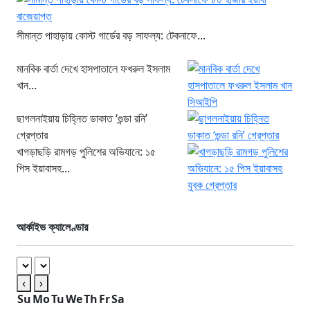
সীমান্ত পাহাড়ায় কোস্ট গার্ডের বড় সাফল্য: টেকনাফে...
মানবিক বার্তা দেখে হাসপাতালে ফখরুল ইসলাম
খান...
ছাগলনাইয়ায় চিহ্নিত ডাকাত ‘গুন্ডা রনি’
গ্রেপ্তার
খাগড়াছড়ি রামগড় পুলিশের অভিযানে: ১৫
পিস ইয়াবাসহ...
আর্কাইভ ক্যালেণ্ডার
‹
›
Su
Mo
Tu
We
Th
Fr
Sa