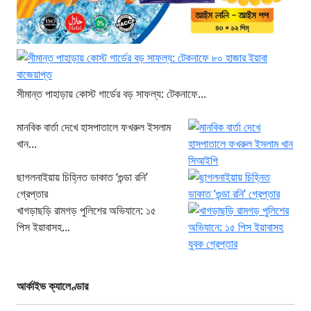
সীমান্ত পাহাড়ায় কোস্ট গার্ডের বড় সাফল্য: টেকনাফে...
মানবিক বার্তা দেখে হাসপাতালে ফখরুল ইসলাম
খান...
ছাগলনাইয়ায় চিহ্নিত ডাকাত ‘গুন্ডা রনি’
গ্রেপ্তার
খাগড়াছড়ি রামগড় পুলিশের অভিযানে: ১৫
পিস ইয়াবাসহ...
আর্কাইভ ক্যালেণ্ডার