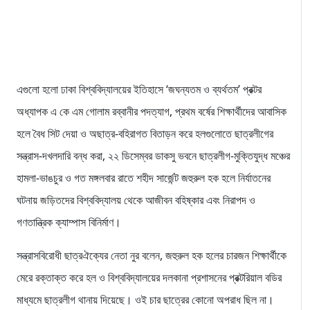
এগুলো হলো ঢাকা বিশ্ববিদ্যালয়ের ইতিহাসে ‘জঘন্যতম ও ব্যর্থতম’ প্রক্টর
অধ্যাপক এ কে এম গোলাম রব্বানীর পদত্যাগ, প্রথম বর্ষের শিক্ষার্থীদের আবাসিক
হলে বৈধ সিট দেয়া ও অছাত্র-বহিরাগত বিতাড়ন করে হলগুলোতে ছাত্রলীগের
সন্ত্রাস-দখলদারি বন্ধ করা, ২২ ডিসেম্বর ডাকসু ভবনে ছাত্রলীগ-মুক্তিযুদ্ধ মঞ্চের
হামলা-ভাঙচুর ও গত মঙ্গলবার রাতে শহীদ সার্জেন্ট জহুরুল হক হলে নির্যাতনের
ঘটনায় জড়িতদের বিশ্ববিদ্যালয় থেকে আজীবন বহিষ্কার এবং নিরাপদ ও
গণতান্ত্রিক ক্যাম্পাস বিনির্মাণ।
সন্ত্রাসবিরোধী ছাত্রঐক্যের নেতা নুর বলেন, জহুরুল হক হলের চারজন শিক্ষার্থীকে
মেরে রক্তাক্ত করে হল ও বিশ্ববিদ্যালয়ের দলকানা প্রশাসনের প্রক্টরিয়াল বডির
মাধ্যমে ছাত্রলীগ থানায় দিয়েছে। ওই চার ছাত্রের কোনো অপরাধ ছিল না।