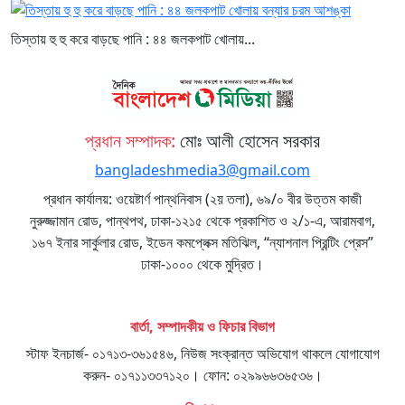
তিস্তায় হু হু করে বাড়ছে পানি : ৪৪ জলকপাট খোলায়...
প্রধান সম্পাদক:
মোঃ আলী হোসেন সরকার
bangladeshmedia3@gmail.com
প্রধান কার্যালয়: ওয়েষ্টার্ণ পান্থনিবাস (২য় তলা), ৬৯/০ বীর উত্তম কাজী
নুরুজ্জামান রোড, পান্থপথ, ঢাকা-১২১৫ থেকে প্রকাশিত ও ২/১-এ, আরামবাগ,
১৬৭ ইনার সার্কুলার রোড, ইডেন কমপ্লেক্স মতিঝিল, “ন্যাশনাল প্রিন্টিং প্রেস”
ঢাকা-১০০০ থেকে মুদ্রিত।
বার্তা, সম্পাদকীয় ও ফিচার বিভাগ
স্টাফ ইনচার্জ- ০১৭১৩-৩৬১৫৪৬, নিউজ সংক্রান্ত অভিযোগ থাকলে যোগাযোগ
করুন- ০১৭১১৩৩৭১২০। ফোন: ০২৯৯৬৬৩৬৫৩৬।