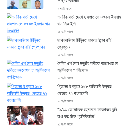
পিছিয়ে ত্যাগীরা
৭ ঘণ্টা আগে
মানবিক বার্তা দেখে হাসপাতালে ফখরুল ইসলাম
খান সিআইপি
১০ ঘণ্টা আগে
ছাগলনাইয়ায় চিহ্নিত ডাকাত ‘গুন্ডা রনি’
গ্রেপ্তার
১০ ঘণ্টা আগে
দৈনিক ৫শ টাকা মজুরীর দাবীতে বড়লেখায় চা
শ্রমিকদের গণবিক্ষোভ
১০ ঘণ্টা আগে
গ্রিসের উপকূলে ১৬৮ অভিবাসী উদ্ধার:
ভেতরে ৭২ বাংলাদেশি
১০ ঘণ্টা আগে
“১/১১-তে তারেক রহমানকে আয়নাঘরে বন্দি
রাখা হয়: চিফ প্রসিকিউটর”
১১ ঘণ্টা আগে