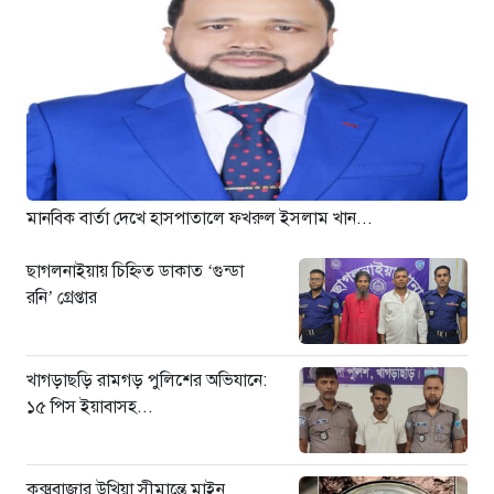
জুলাই জাদুঘরে দলীয় ইতিহাসের ঠাঁই
হবে না: নাহিদ ইসলাম
৭ ঘণ্টা আগে
ড্যাবের বর্ণাঢ্য চিকিৎসক সমাবেশে
প্রধান অতিথি হিসেবে যোগ দিলেন
প্রধানমন্ত্রী তারেক রহমান
৭ ঘণ্টা আগে
মানবিক বার্তা দেখে হাসপাতালে ফখরুল ইসলাম খান...
ছাগলনাইয়ায় চিহ্নিত ডাকাত ‘গুন্ডা
রনি’ গ্রেপ্তার
খাগড়াছড়ি রামগড় পুলিশের অভিযানে:
১৫ পিস ইয়াবাসহ...
কক্সবাজার উখিয়া সীমান্তে মাইন