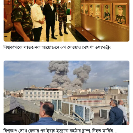
বিশ্বকাপকে লাভজনক আয়োজনে রূপ দেওয়ার ঘোষণা তথ্যমন্ত্রীর
বিশ্বকাপ দেখে ফেরার পর ইরান ইস্যুতে কঠোর ট্রাম্প, নিহত মার্কিন...