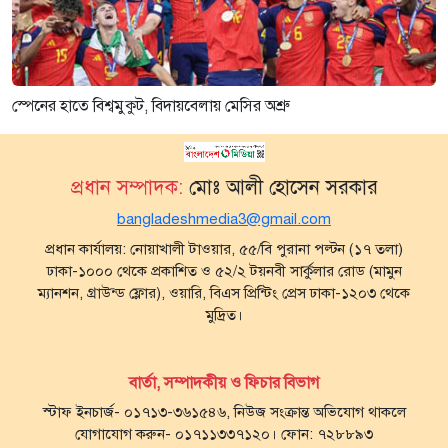
স্পেনের হাতে বিশ্বমুকুট, বিদায়বেলায় মেসির অশ্রু
প্রধান সম্পাদক:
মোঃ আলী হোসেন সরকার
bangladeshmedia3@gmail.com
প্রধান কার্যালয়: নোয়াখালী টাওয়ার, ৫৫/বি পুরানা পল্টন (১৭ তলা)
ঢাকা-১০০০ থেকে প্রকাশিত ও ৫২/২ টয়নবী সার্কুলার রোড (মামুন
ম্যানশন, গ্রাউন্ড ফ্লোর), ওয়ারি, বিএস প্রিন্টিং প্রেস ঢাকা-১২০৩ থেকে
মুদ্রিত।
বার্তা, সম্পাদকীয় ও ফিচার বিভাগ
স্টাফ ইনচার্জ- ০১৭১৩-৩৬১৫৪৬, নিউজ সংক্রান্ত অভিযোগ থাকলে
যোগাযোগ করুন- ০১৭১১৩৩৭১২০। ফোন: ৭২৮৮৯৩