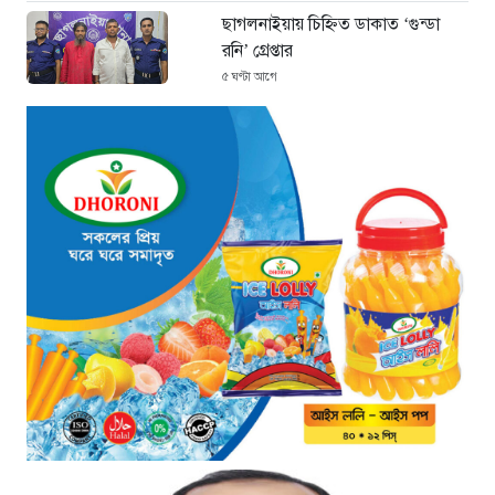
ছাগলনাইয়ায় চিহ্নিত ডাকাত ‘গুন্ডা
রনি’ গ্রেপ্তার
৫ ঘণ্টা আগে
দৈনিক ৫শ টাকা মজুরীর দাবীতে
বড়লেখায় চা শ্রমিকদের গণবিক্ষোভ
৫ ঘণ্টা আগে
গ্রিসের উপকূলে ১৬৮ অভিবাসী উদ্ধার:
ভেতরে ৭২ বাংলাদেশি
৬ ঘণ্টা আগে
“১/১১-তে তারেক রহমানকে আয়নাঘরে
বন্দি রাখা হয়: চিফ প্রসিকিউটর”
৬ ঘণ্টা আগে
ডিজিএফআইয়ের ‘আয়নাঘর’ পরিদর্শনে
আন্তর্জাতিক অপরাধ ট্রাইব্যুনালের
বিচারক দল
৭ ঘণ্টা আগে