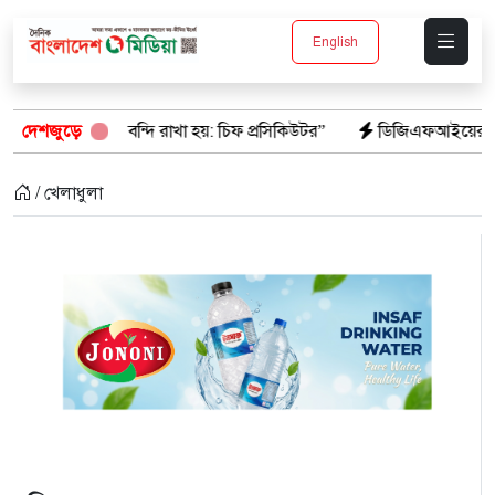
English
দি রাখা হয়: চিফ প্রসিকিউটর”
দেশজুড়ে
ডিজিএফআইয়ের ‘আয়নাঘর’ পরিদর্শনে আন্
/ খেলাধুলা