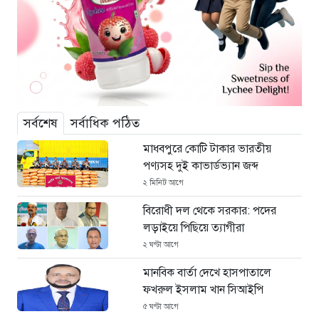
সর্বশেষ
সর্বাধিক পঠিত
মাধবপুরে কোটি টাকার ভারতীয়
পণ্যসহ দুই কাভার্ডভ্যান জব্দ
২ মিনিট আগে
বিরোধী দল থেকে সরকার: পদের
লড়াইয়ে পিছিয়ে ত্যাগীরা
২ ঘণ্টা আগে
মানবিক বার্তা দেখে হাসপাতালে
ফখরুল ইসলাম খান সিআইপি
৫ ঘণ্টা আগে