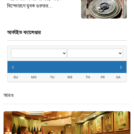
বিস্ফোরণে যুবক গুরুতর...
আর্কাইভ ক্যালেণ্ডার
‹
›
SU
MO
TU
WE
TH
FR
SA
আরও