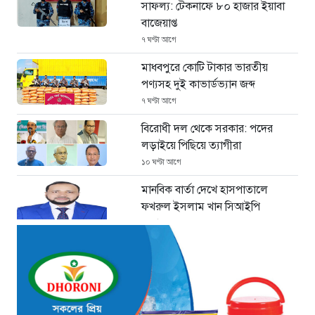
সাফল্য: টেকনাফে ৮০ হাজার ইয়াবা
বাজেয়াপ্ত
৭ ঘণ্টা আগে
মাধবপুরে কোটি টাকার ভারতীয়
পণ্যসহ দুই কাভার্ডভ্যান জব্দ
৭ ঘণ্টা আগে
বিরোধী দল থেকে সরকার: পদের
লড়াইয়ে পিছিয়ে ত্যাগীরা
১০ ঘণ্টা আগে
মানবিক বার্তা দেখে হাসপাতালে
ফখরুল ইসলাম খান সিআইপি
১২ ঘণ্টা আগে
ছাগলনাইয়ায় চিহ্নিত ডাকাত ‘গুন্ডা
রনি’ গ্রেপ্তার
১২ ঘণ্টা আগে
দৈনিক ৫শ টাকা মজুরীর দাবীতে