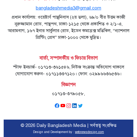
bangladeshmedia3@gmail.com
প্রধান কার্যালয়: ওয়েষ্টার্ণ পান্থনিবাস (২য় তলা), ৬৯/০ বীর উত্তম কাজী
নুরুজ্জামান রোড, পান্থপথ, ঢাকা-১২১৫ থেকে প্রকাশিত ও ২/১-এ,
আরামবাগ, ১৬৭ ইনার সার্কুলার রোড, ইডেন কমপ্লেক্স মতিঝিল, “ন্যাশনাল
প্রিন্টিং প্রেস” ঢাকা-১০০০ থেকে মুদ্রিত।
বার্তা, সম্পাদকীয় ও ফিচার বিভাগ
স্টাফ ইনচার্জ- ০১৭১৩-৩৬১৫৪৬, নিউজ সংক্রান্ত অভিযোগ থাকলে
যোগাযোগ করুন- ০১৭১১৩৩৭১২০। ফোন: ০২৯৯৬৬৩৬৫৩৬।
বিজ্ঞাপন
০১৭১৩-৩৭৯০৫৮,
© 2026 Daily Bangladesh Media | সর্বস্বত্ব সংরক্ষিত
Design and Development by :
webnewsdesign.com