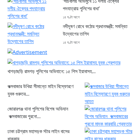
‘সচিবালয় অভিমুখে ১১ দলীয় ঐক্যের
পদযাত্রায় পুলিশের বাধা’
১৪ ঘণ্টা আগে
নদীদূষণ রোধে কঠোর প্রধানমন্ত্রী: সমন্বিত
উদ্যোগের তাগিদ
১৪ ঘণ্টা আগে
খাগড়াছড়ি রামগড় পুলিশের অভিযানে: ১৫ পিস ইয়াবাসহ...
কক্সবাজার উখিয়া সীমান্তে মাইন বিস্ফোরণে
যুবক গুরুতর...
জোরারগঞ্জ থানা পুলিশের বিশেষ অভিযান
কক্সবাজারের পুরনো...
ঢাকা চট্টগ্রাম মহাসড়ক স্টার লাইন বাসের
ধাক্কায়...