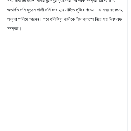
সময় ভারতের জলঙ্গী থানার মুরাদপুর ক্যাম্পের বিএসএফ সদস্যরা তাদের ওপর
অতর্কিত গুলি ছুড়লে গাজী গুলিবিদ্ধ হয়ে মাটিতে লুটিয়ে পড়েন। এ সময় রুবেলসহ
অন্যরা পালিয়ে আসেন। পরে গুলিবিদ্ধ গাজীকে নিজ ক্যাম্পে নিয়ে যায় বিএসএফ
সদস্যরা।