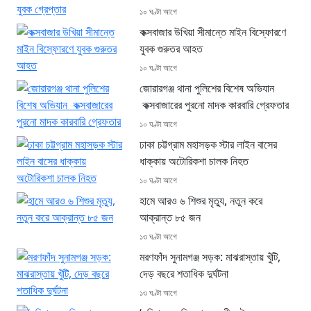
১০ ঘণ্টা আগে
কক্সবাজার উখিয়া সীমান্তে মাইন বিস্ফোরণে
যুবক গুরুতর আহত
১০ ঘণ্টা আগে
জোরারগঞ্জ থানা পুলিশের বিশেষ অভিযান
কক্সবাজারের পুরনো মাদক কারবারি গ্রেফতার
১০ ঘণ্টা আগে
ঢাকা চট্টগ্রাম মহাসড়ক স্টার লাইন বাসের
ধাক্কায় অটোরিকশা চালক নিহত
১০ ঘণ্টা আগে
হামে আরও ৬ শিশুর মৃত্যু, নতুন করে
আক্রান্ত ৮৫ জন
১৩ ঘণ্টা আগে
মরণফাঁদ সুনামগঞ্জ সড়ক: মাঝরাস্তায় খুঁটি,
দেড় বছরে শতাধিক দুর্ঘটনা
১৩ ঘণ্টা আগে