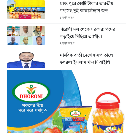
মাধবপুরে কোটি টাকার ভারতীয়
পণ্যসহ দুই কাভার্ডভ্যান জব্দ
৪ ঘণ্টা আগে
বিরোধী দল থেকে সরকার: পদের
লড়াইয়ে পিছিয়ে ত্যাগীরা
৭ ঘণ্টা আগে
মানবিক বার্তা দেখে হাসপাতালে
ফখরুল ইসলাম খান সিআইপি
৯ ঘণ্টা আগে
ছাগলনাইয়ায় চিহ্নিত ডাকাত ‘গুন্ডা
রনি’ গ্রেপ্তার
৯ ঘণ্টা আগে
দৈনিক ৫শ টাকা মজুরীর দাবীতে
বড়লেখায় চা শ্রমিকদের গণবিক্ষোভ
৯ ঘণ্টা আগে
গ্রিসের উপকূলে ১৬৮ অভিবাসী উদ্ধার: