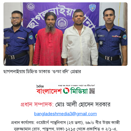
ছাগলনাইয়ায় চিহ্নিত ডাকাত ‘গুন্ডা রনি’ গ্রেপ্তার
প্রধান সম্পাদক:
মোঃ আলী হোসেন সরকার
bangladeshmedia3@gmail.com
প্রধান কার্যালয়: ওয়েষ্টার্ণ পান্থনিবাস (২য় তলা), ৬৯/০ বীর উত্তম কাজী
নুরুজ্জামান রোড, পান্থপথ, ঢাকা-১২১৫ থেকে প্রকাশিত ও ২/১-এ,