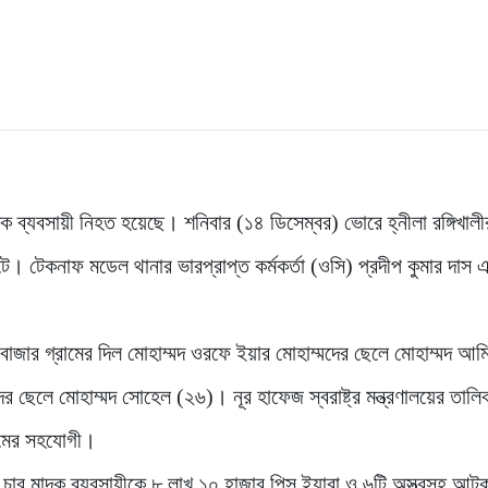
 মাদক ব্যবসায়ী নিহত হয়েছে। শনিবার (১৪ ডিসেম্বর) ভোরে হ্নীলা রঙ্গিখালী
টে। টেকনাফ মডেল থানার ভারপ্রাপ্ত কর্মকর্তা (ওসি) প্রদীপ কুমার দাস
ার গ্রামের দিল মোহাম্মদ ওরফে ইয়ার মোহাম্মদের ছেলে মোহাম্মদ আম
 ছেলে মোহাম্মদ সোহেল (২৬)। নূর হাফেজ স্বরাষ্ট্র মন্ত্রণালয়ের তালি
কিমের সহযোগী।
চার মাদক ব্যবসায়ীকে ৮ লাখ ১০ হাজার পিস ইয়াবা ও ৬টি অস্ত্রসহ আট