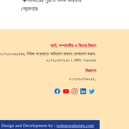
কক্সবাজারের পুরনো মাদক কারবারি
গ্রেফতার
বার্তা, সম্পাদকীয় ও ফিচার বিভাগ
জ- ০১৭১৩-৩৬১৫৪৬, নিউজ সংক্রান্ত অভিযোগ থাকলে যোগাযোগ করুন-
০১৭১১৩৩৭১২০। ফোন: ৭২৮৮৯৩
বিজ্ঞাপন
০১৭১৩-৩৭৯০৫৮,
Design and Development by :
webnewsdesign.com