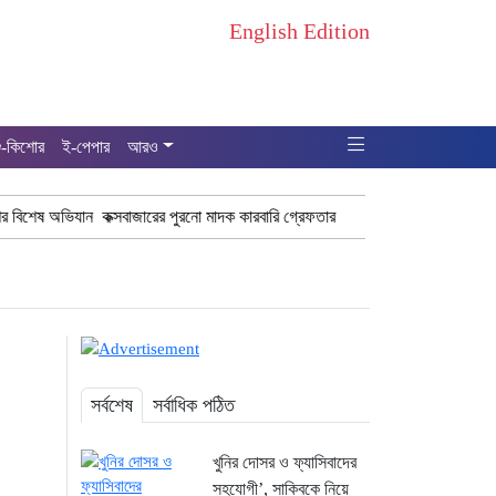
English Edition
ু-কিশোর
ই-পেপার
আরও
িযান কক্সবাজারের পুরনো মাদক কারবারি গ্রেফতার
ঢাকা চট্টগ্রাম মহাসড়ক স্টার 
সর্বশেষ
সর্বাধিক পঠিত
খুনির দোসর ও ফ্যাসিবাদের
সহযোগী’, সাকিবকে নিয়ে