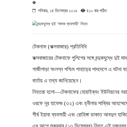
শনিবার, ১৪ ডিসেম্বর ২০১৯
৪১০ বার পঠিত
টেকনাফ (কক্সবাজার) প্রতিনিধি
কক্সবাজারের টেকনাফে পুলিশের সঙ্গে বন্দুকযুদ্ধে দুই
গাজীপাড়া সংলগ্ন পশ্চিম পাহাড়ের পাদদেশে এ ঘটনা ঘ
বার্তায় এ তথ্য জানিয়েছেন।
নিহতরা হলো—টেকনাফের হোয়াইক্যং ইউনিয়নের নয়াবাজ
ওরফে নূর হাফেজ (৩২) এবং হ্নীলার সাব্বির আহম্মেদের
শীর্ষ ইয়াবা ব্যবসায়ী এবং রোহিঙ্গা ডাকাত আবদুল হা
এর আগে শুক্রবার (১৩ ডিসেম্বর) নিহত এই দুজনসহ 