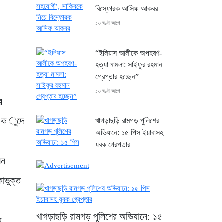
বিস্ফোরক আসিফ আকবর
১৩ ঘণ্টা আগে
“ইলিয়াস আলীকে অপহরণ-
হত্যা মামলা: সাইফুর রহমান
গ্রেপ্তার হচ্ছেন”
১৩ ঘণ্টা আগে
র
 এক ুদে
খাগড়াছড়ি রামগড় পুলিশের
অভিযানে: ১৫ পিস ইয়াবাসহ
যুবক গ্রেপ্তার
িন
১৪ ঘণ্টা আগে
কাভুক্ত
কক্সবাজার উখিয়া সীমান্তে
মাইন বিস্ফোরণে যুবক
গুরুতর আহত
খাগড়াছড়ি রামগড় পুলিশের অভিযানে: ১৫
ক