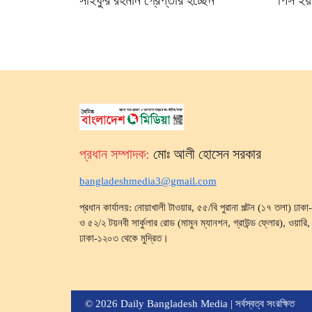
সাইফুর রহমান গ্রেপ্তার হচ্ছেন”
পিস ইয়া
প্রধান সম্পাদক:
মোঃ আলী হোসেন সরকার
bangladeshmedia3@gmail.com
প্রধান কার্যালয়: নোয়াখালী টাওয়ার, ৫৫/বি পুরানা পল্টন (১৭ তলা) ঢা
ও ৫২/২ টয়নবী সার্কুলার রোড (মামুন ম্যানশন, গ্রাউন্ড ফ্লোর), ওয়ারি, ব
ঢাকা-১২০৩ থেকে মুদ্রিত।
© 2026 Daily Bangladesh Media | সর্বস্বত্ব সংরক্ষিত