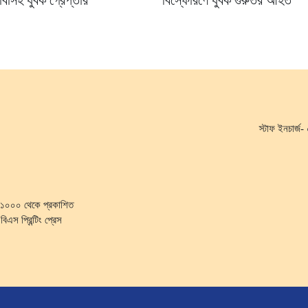
বাসহ যুবক গ্রেপ্তার
বিস্ফোরণে যুবক গুরুতর আহত
স্টাফ ইনচার্
কা-১০০০ থেকে প্রকাশিত
িএস প্রিন্টিং প্রেস