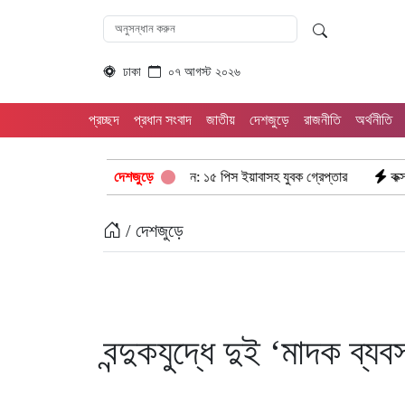
ঢাকা
০৭ আগস্ট ২০২৬
প্রচ্ছদ
প্রধান সংবাদ
জাতীয়
দেশজুড়ে
রাজনীতি
অর্থনীতি
়াছড়ি রামগড় পুলিশের অভিযানে: ১৫ পিস ইয়াবাসহ যুবক গ্রেপ্তার
দেশজুড়ে
কক্সবাজার উখিয
/ দেশজুড়ে
বন্দুকযুদ্ধে দুই ‘মাদক ব্য