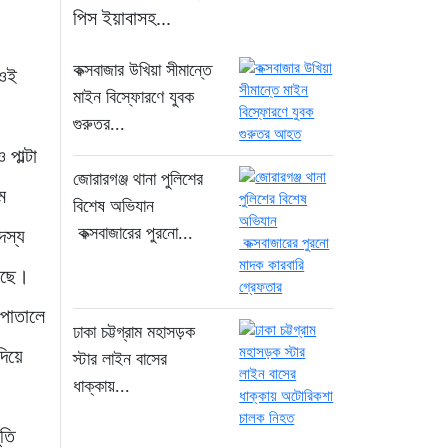
১৪ ঘণ্টা আগে
পিস ইয়াবাসহ...
জোরারগঞ্জ থানা পুলিশের
কক্সবাজার উখিয়া সীমান্তে
 ওই
বিশেষ অভিযান কক্সবাজারের
মাইন বিস্ফোরণে যুবক
পুরনো মাদক কারবারি
গুরুতর...
গ্রেফতার
পাল্টা
১৪ ঘণ্টা আগে
জোরারগঞ্জ থানা পুলিশের
ে
বিশেষ অভিযান
ঢাকা চট্টগ্রাম মহাসড়ক স্টার
কক্সবাজারের পুরনো...
দস্য
লাইন বাসের ধাক্কায়
অটোরিকশা চালক নিহত
য়েছে।
১৪ ঘণ্টা আগে
সপাতালে
ঢাকা চট্টগ্রাম মহাসড়ক
হামে আরও ৬ শিশুর মৃত্যু,
দিয়ে
স্টার লাইন বাসের
নতুন করে আক্রান্ত ৮৫ জন
ধাক্কায়...
১৭ ঘণ্টা আগে
ুতি