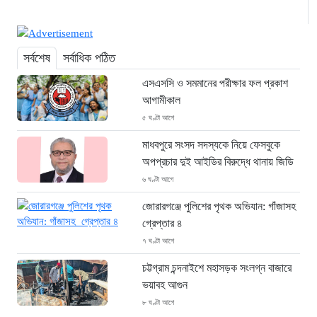
সর্বশেষ
সর্বাধিক পঠিত
এসএসসি ও সমমানের পরীক্ষার ফল প্রকাশ
আগামীকাল
৫ ঘণ্টা আগে
মাধবপুরে সংসদ সদস্যকে নিয়ে ফেসবুকে
অপপ্রচার দুই আইডির বিরুদ্ধে থানায় জিডি
৬ ঘণ্টা আগে
জোরারগঞ্জে পুলিশের পৃথক অভিযান: গাঁজাসহ
গ্রেপ্তার ৪
৭ ঘণ্টা আগে
চট্টগ্রাম চন্দনাইশে মহাসড়ক সংলগ্ন বাজারে
ভয়াবহ আগুন
৮ ঘণ্টা আগে