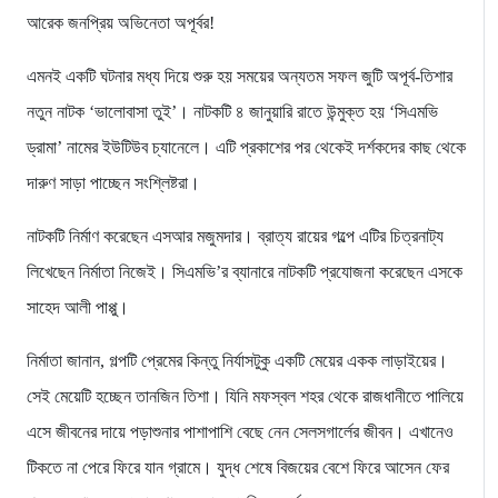
আরেক জনপ্রিয় অভিনেতা অপূর্বর!
এমনই একটি ঘটনার মধ্য দিয়ে শুরু হয় সময়ের অন্যতম সফল জুটি অপূর্ব-তিশার
নতুন নাটক ‘ভালোবাসা তুই’। নাটকটি ৪ জানুয়ারি রাতে উন্মুক্ত হয় ‘সিএমভি
ড্রামা’ নামের ইউটিউব চ্যানেলে। এটি প্রকাশের পর থেকেই দর্শকদের কাছ থেকে
দারুণ সাড়া পাচ্ছেন সংশ্লিষ্টরা।
নাটকটি নির্মাণ করেছেন এসআর মজুমদার। ব্রাত্য রায়ের গল্পে এটির চিত্রনাট্য
লিখেছেন নির্মাতা নিজেই। সিএমভি’র ব্যানারে নাটকটি প্রযোজনা করেছেন এসকে
সাহেদ আলী পাপ্পু।
নির্মাতা জানান, গল্পটি প্রেমের কিন্তু নির্যাসটুকু একটি মেয়ের একক লাড়াইয়ের।
সেই মেয়েটি হচ্ছেন তানজিন তিশা। যিনি মফস্বল শহর থেকে রাজধানীতে পালিয়ে
এসে জীবনের দায়ে পড়াশুনার পাশাপাশি বেছে নেন সেলসগার্লের জীবন। এখানেও
টিকতে না পেরে ফিরে যান গ্রামে। যুদ্ধ শেষে বিজয়ের বেশে ফিরে আসেন ফের