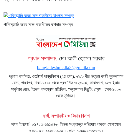
পাকিস্তানি বরের সঙ্গে নাজনীনের বাগদান সম্পন্ন
প্রধান সম্পাদক:
মোঃ আলী হোসেন সরকার
bangladeshmedia3@gmail.com
প্রধান কার্যালয়: ওয়েষ্টার্ণ পান্থনিবাস (২য় তলা), ৬৯/০ বীর উত্তম কাজী নুরুজ্জামান
রোড, পান্থপথ, ঢাকা-১২১৫ থেকে প্রকাশিত ও ২/১-এ, আরামবাগ, ১৬৭ ইনার
সার্কুলার রোড, ইডেন কমপ্লেক্স মতিঝিল, “ন্যাশনাল প্রিন্টিং প্রেস” ঢাকা-১০০০
থেকে মুদ্রিত।
বার্তা, সম্পাদকীয় ও ফিচার বিভাগ
স্টাফ ইনচার্জ- ০১৭১৩-৩৬১৫৪৬, নিউজ সংক্রান্ত অভিযোগ থাকলে যোগাযোগ
করুন- ০১৭১১৩৩৭১২০। ফোন: ০২৯৯৬৬৩৬৫৩৬।