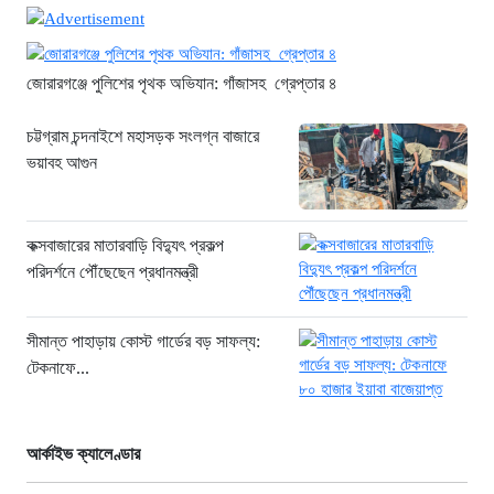
“হাসিনার অনুমতিতেই ইন্টারনেট বন্ধের
পরিকল্পনা বাস্তবায়ন করেন কাদের”
৮ ঘণ্টা আগে
জোরারগঞ্জে পুলিশের পৃথক অভিযান: গাঁজাসহ গ্রেপ্তার ৪
“চাঁদপুরে ঝটিকা সফরে স্বাস্থ্যমন্ত্রী, সিভিল
চট্টগ্রাম চন্দনাইশে মহাসড়ক সংলগ্ন বাজারে
সার্জনকে বদলির নির্দেশ”
ভয়াবহ আগুন
৮ ঘণ্টা আগে
“রাষ্ট্রপতি পদ: ইসি থেকে বিএনপির দুটি
মনোনয়নপত্র সংগ্রহ”
কক্সবাজারের মাতারবাড়ি বিদ্যুৎ প্রকল্প
৯ ঘণ্টা আগে
পরিদর্শনে পৌঁছেছেন প্রধানমন্ত্রী
যুক্তরাষ্ট্রের সামনে ইরানের ৬ শর্ত: তবেই
খুলবে হরমুজ প্রণালি
সীমান্ত পাহাড়ায় কোস্ট গার্ডের বড় সাফল্য:
৯ ঘণ্টা আগে
টেকনাফে...
মহাস্থানগড়ে নির্মাণে স্থিতাবস্থা বজায় রাখার
নির্দেশ, আপিলের অনুমতি পেল সরকার
আর্কাইভ ক্যালেণ্ডার
১০ ঘণ্টা আগে