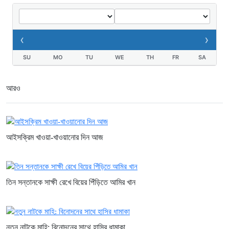
কক্সবাজারের মাতারবাড়ি বিদ্যুৎ প্রকল্প
পরিদর্শনে পৌঁছেছেন প্রধানমন্ত্রী
১০ ঘণ্টা আগে
‹
›
SU
MO
TU
WE
TH
FR
SA
আরও
আইসক্রিম খাওয়া-খাওয়ানোর দিন আজ
তিন সন্তানকে সাক্ষী রেখে বিয়ের পিঁড়িতে আমির খান
নতুন নাটকে মাহি: বিনোদনের সাথে হাসির ধামাকা