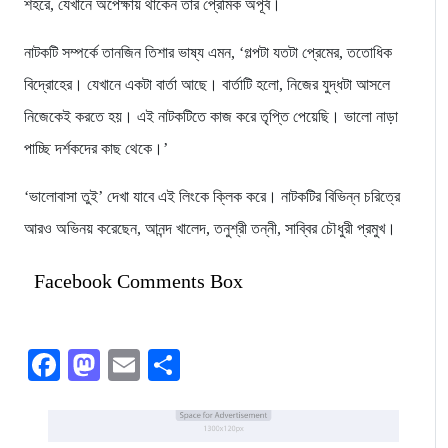
শহরে, যেখানে অপেক্ষায় থাকেন তার প্রেমিক অপূর্ব।
নাটকটি সম্পর্কে তানজিন তিশার ভাষ্য এমন, ‘গল্পটা যতটা প্রেমের, ততোধিক
বিদ্রোহের। যেখানে একটা বার্তা আছে। বার্তাটি হলো, নিজের যুদ্ধটা আসলে
নিজেকেই করতে হয়। এই নাটকটিতে কাজ করে তৃপ্তি পেয়েছি। ভালো নাড়া
পাচ্ছি দর্শকদের কাছ থেকে।’
‘ভালোবাসা তুই’ দেখা যাবে এই লিংকে ক্লিক করে। নাটকটির বিভিন্ন চরিত্রে
আরও অভিনয় করেছেন, আনন্দ খালেদ, তনুশ্রী তন্নী, সাব্বির চৌধুরী প্রমুখ।
Facebook Comments Box
Facebook
Mastodon
Email
Share