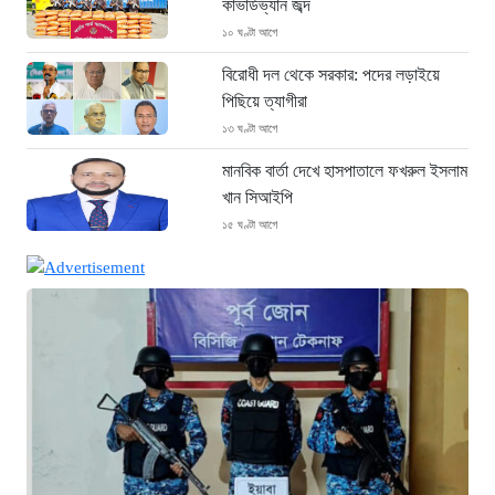
কাভার্ডভ্যান জব্দ
১০ ঘণ্টা আগে
বিরোধী দল থেকে সরকার: পদের লড়াইয়ে
পিছিয়ে ত্যাগীরা
১৩ ঘণ্টা আগে
মানবিক বার্তা দেখে হাসপাতালে ফখরুল ইসলাম
খান সিআইপি
১৫ ঘণ্টা আগে
ছাগলনাইয়ায় চিহ্নিত ডাকাত ‘গুন্ডা রনি’
গ্রেপ্তার
১৫ ঘণ্টা আগে
দৈনিক ৫শ টাকা মজুরীর দাবীতে বড়লেখায় চা
শ্রমিকদের গণবিক্ষোভ
১৫ ঘণ্টা আগে
গ্রিসের উপকূলে ১৬৮ অভিবাসী উদ্ধার:
ভেতরে ৭২ বাংলাদেশি