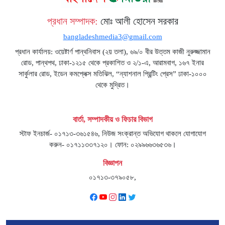
প্রধান সম্পাদক:
মোঃ আলী হোসেন সরকার
bangladeshmedia3@gmail.com
প্রধান কার্যালয়: ওয়েষ্টার্ণ পান্থনিবাস (২য় তলা), ৬৯/০ বীর উত্তম কাজী নুরুজ্জামান
রোড, পান্থপথ, ঢাকা-১২১৫ থেকে প্রকাশিত ও ২/১-এ, আরামবাগ, ১৬৭ ইনার
সার্কুলার রোড, ইডেন কমপ্লেক্স মতিঝিল, “ন্যাশনাল প্রিন্টিং প্রেস” ঢাকা-১০০০
থেকে মুদ্রিত।
বার্তা, সম্পাদকীয় ও ফিচার বিভাগ
স্টাফ ইনচার্জ- ০১৭১৩-৩৬১৫৪৬, নিউজ সংক্রান্ত অভিযোগ থাকলে যোগাযোগ
করুন- ০১৭১১৩৩৭১২০। ফোন: ০২৯৯৬৬৩৬৫৩৬।
বিজ্ঞাপন
০১৭১৩-৩৭৯০৫৮,