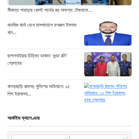
১৬ ঘণ্টা আগে
সীমান্ত পাহাড়ায় কোস্ট গার্ডের বড় সাফল্য: টেকনাফে...
“১/১১-তে তারেক রহমানকে আয়নাঘরে বন্দি
রাখা হয়: চিফ প্রসিকিউটর”
মানবিক বার্তা দেখে হাসপাতালে ফখরুল ইসলাম
খান...
১৬ ঘণ্টা আগে
ডিজিএফআইয়ের ‘আয়নাঘর’ পরিদর্শনে
আন্তর্জাতিক অপরাধ ট্রাইব্যুনালের বিচারক
ছাগলনাইয়ায় চিহ্নিত ডাকাত ‘গুন্ডা রনি’
দল
গ্রেপ্তার
১৭ ঘণ্টা আগে
জুলাই জাদুঘরে দলীয় ইতিহাসের ঠাঁই হবে না:
নাহিদ ইসলাম
খাগড়াছড়ি রামগড় পুলিশের অভিযানে: ১৫
পিস ইয়াবাসহ...
১৭ ঘণ্টা আগে
আর্কাইভ ক্যালেণ্ডার