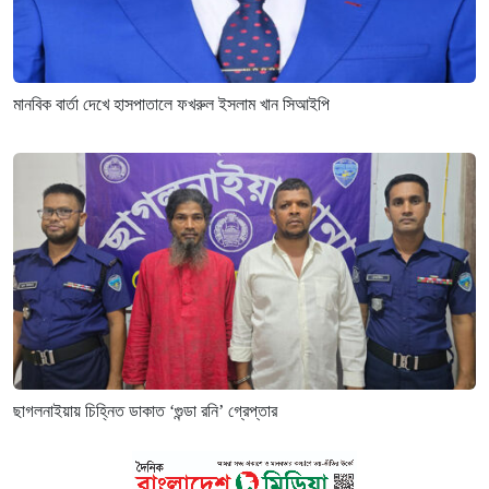
মানবিক বার্তা দেখে হাসপাতালে ফখরুল ইসলাম খান সিআইপি
ছাগলনাইয়ায় চিহ্নিত ডাকাত ‘গুন্ডা রনি’ গ্রেপ্তার