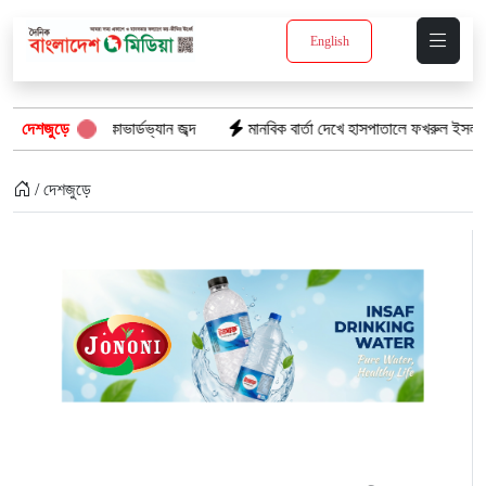
English
াভার্ডভ্যান জব্দ
দেশজুড়ে
মানবিক বার্তা দেখে হাসপাতালে ফখরুল ইসলাম খান সিআইপি
/ দেশজুড়ে