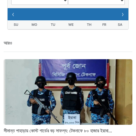
‹
›
SU
MO
TU
WE
TH
FR
SA
আরও
সীমান্ত পাহাড়ায় কোস্ট গার্ডের বড় সাফল্য: টেকনাফে ৮০ হাজার ইয়াবা...