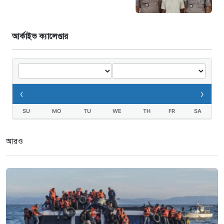
আর্কাইভ ক্যালেণ্ডার
‹
›
SU
MO
TU
WE
TH
FR
SA
আরও