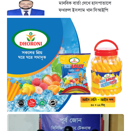
মানবিক বার্তা দেখে হাসপাতালে
ফখরুল ইসলাম খান সিআইপি
৬ ঘণ্টা আগে
ছাগলনাইয়ায় চিহ্নিত ডাকাত ‘গুন্ডা
রনি’ গ্রেপ্তার
৬ ঘণ্টা আগে
দৈনিক ৫শ টাকা মজুরীর দাবীতে
বড়লেখায় চা শ্রমিকদের গণবিক্ষোভ
৬ ঘণ্টা আগে
গ্রিসের উপকূলে ১৬৮ অভিবাসী উদ্ধার:
ভেতরে ৭২ বাংলাদেশি
৭ ঘণ্টা আগে
“১/১১-তে তারেক রহমানকে আয়নাঘরে
বন্দি রাখা হয়: চিফ প্রসিকিউটর”
৮ ঘণ্টা আগে
ডিজিএফআইয়ের ‘আয়নাঘর’ পরিদর্শনে