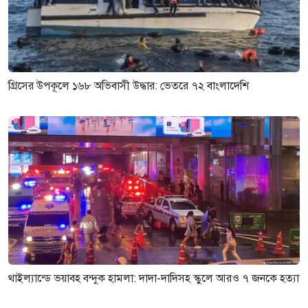
গ্রিসের উপকূলে ১৬৮ অভিবাসী উদ্ধার: ভেতরে ৭২ বাংলাদেশি
থাইল্যান্ডে ভয়াবহ বন্দুক হামলা: দাদা-দাদিসহ স্কুলে আরও ৭ জনকে হত্যা