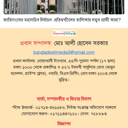
জাতিসংঘের মহাসচিব নির্বাচন: প্রতিদ্বন্দ্বীদের তালিকায় নতুন প্রার্থী কারা?
প্রধান সম্পাদক:
মোঃ আলী হোসেন সরকার
bangladeshmedia3@gmail.com
প্রধান কার্যালয়: নোয়াখালী টাওয়ার, ৫৫/বি পুরানা পল্টন (১৭ তলা)
ঢাকা-১০০০ থেকে প্রকাশিত ও ৫২/২ টয়নবী সার্কুলার রোড (মামুন
ম্যানশন, গ্রাউন্ড ফ্লোর), ওয়ারি, বিএস প্রিন্টিং প্রেস ঢাকা-১২০৩ থেকে
মুদ্রিত।
বার্তা, সম্পাদকীয় ও ফিচার বিভাগ
স্টাফ ইনচার্জ- ০১৭১৩-৩৬১৫৪৬, নিউজ সংক্রান্ত অভিযোগ থাকলে
যোগাযোগ করুন- ০১৭১১৩৩৭১২০। ফোন: ৭২৮৮৯৩
বিজ্ঞাপন