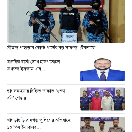
আন্তর্জাতিক অপরাধ ট্রাইব্যুনালের
বিচারক দল
৮ ঘণ্টা আগে
জুলাই জাদুঘরে দলীয় ইতিহাসের ঠাঁই
হবে না: নাহিদ ইসলাম
৮ ঘণ্টা আগে
সীমান্ত পাহাড়ায় কোস্ট গার্ডের বড় সাফল্য: টেকনাফে...
মানবিক বার্তা দেখে হাসপাতালে
ফখরুল ইসলাম খান...
ছাগলনাইয়ায় চিহ্নিত ডাকাত ‘গুন্ডা
রনি’ গ্রেপ্তার
খাগড়াছড়ি রামগড় পুলিশের অভিযানে:
১৫ পিস ইয়াবাসহ...