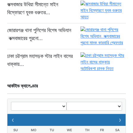
৮টি তাজা প্রাণ, হাসপাতালে ২৫
কক্সবাজার উখিয়া সীমান্তে মাইন
১৮ ঘণ্টা আগে
বিস্ফোরণে যুবক গুরুতর...
সিলিন্ডার লিকেজে ভয়াবহ অগ্নিকাণ্ড: দগ্ধ ৩
জনের অবস্থা আশঙ্কাজনক
জোরারগঞ্জ থানা পুলিশের বিশেষ অভিযান
১৮ ঘণ্টা আগে
কক্সবাজারের পুরনো...
খুনির দোসর ও ফ্যাসিবাদের সহযোগী’,
সাকিবকে নিয়ে বিস্ফোরক আসিফ আকবর
ঢাকা চট্টগ্রাম মহাসড়ক স্টার লাইন বাসের
২ দিন আগে
ধাক্কায়...
“ইলিয়াস আলীকে অপহরণ-হত্যা মামলা:
সাইফুর রহমান গ্রেপ্তার হচ্ছেন”
আর্কাইভ ক্যালেণ্ডার
২ দিন আগে
খাগড়াছড়ি রামগড় পুলিশের অভিযানে: ১৫
পিস ইয়াবাসহ যুবক গ্রেপ্তার
২ দিন আগে
‹
›
SU
MO
TU
WE
TH
FR
SA