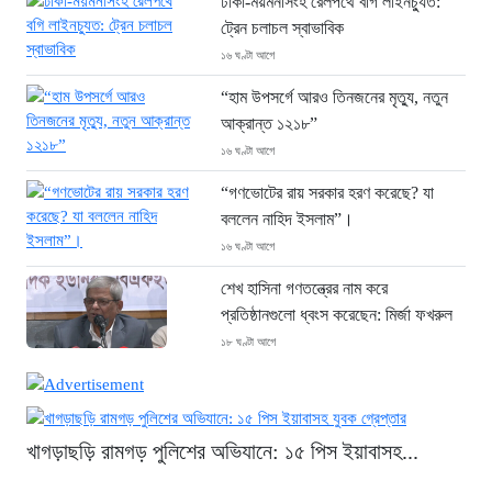
ঢাকা-ময়মনসিংহ রেলপথে বগি লাইনচ্যুত:
ট্রেন চলাচল স্বাভাবিক
১৬ ঘণ্টা আগে
“হাম উপসর্গে আরও তিনজনের মৃত্যু, নতুন
আক্রান্ত ১২১৮”
১৬ ঘণ্টা আগে
“গণভোটের রায় সরকার হরণ করেছে? যা
বললেন নাহিদ ইসলাম”।
১৬ ঘণ্টা আগে
শেখ হাসিনা গণতন্ত্রের নাম করে
প্রতিষ্ঠানগুলো ধ্বংস করেছেন: মির্জা ফখরুল
১৮ ঘণ্টা আগে
থাইল্যান্ডে ভয়াবহ বন্দুক হামলা: দাদা-দাদিসহ
স্কুলে আরও ৭ জনকে হত্যা
১৮ ঘণ্টা আগে
খাগড়াছড়ি রামগড় পুলিশের অভিযানে: ১৫ পিস ইয়াবাসহ...
সিলেটে দুই বাসের ভয়াবহ সংঘর্ষ: ঝরে গেল