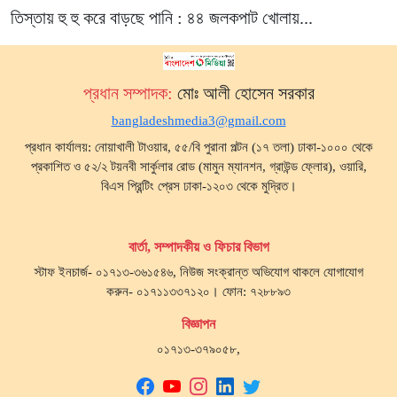
তিস্তায় হু হু করে বাড়ছে পানি : ৪৪ জলকপাট খোলায়...
প্রধান সম্পাদক:
মোঃ আলী হোসেন সরকার
bangladeshmedia3@gmail.com
প্রধান কার্যালয়: নোয়াখালী টাওয়ার, ৫৫/বি পুরানা পল্টন (১৭ তলা) ঢাকা-১০০০ থেকে
প্রকাশিত ও ৫২/২ টয়নবী সার্কুলার রোড (মামুন ম্যানশন, গ্রাউন্ড ফ্লোর), ওয়ারি,
বিএস প্রিন্টিং প্রেস ঢাকা-১২০৩ থেকে মুদ্রিত।
বার্তা, সম্পাদকীয় ও ফিচার বিভাগ
স্টাফ ইনচার্জ- ০১৭১৩-৩৬১৫৪৬, নিউজ সংক্রান্ত অভিযোগ থাকলে যোগাযোগ
করুন- ০১৭১১৩৩৭১২০। ফোন: ৭২৮৮৯৩
বিজ্ঞাপন
০১৭১৩-৩৭৯০৫৮,