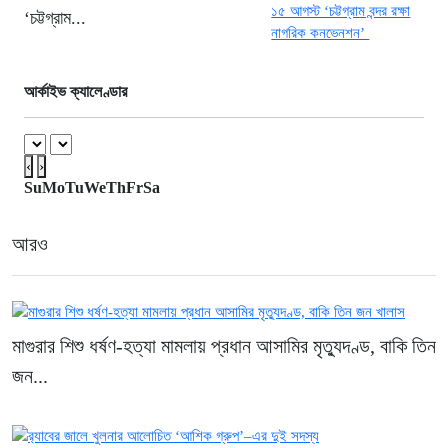
তিস্তায় হু হু করে বাড়ছে পানি : ৪৪ জলকপাট
‘চট্টগ্রাম...
খোলায় বন্যার চরম আশঙ্কা
২১ ঘণ্টা আগে
জুলাই স্মৃতি জাদুঘর হবে গণতন্ত্রের লড়াই ও
আর্কাইভ ক্যালেণ্ডার
আত্মত্যাগের প্রতীক: প্রধানমন্ত্রী
২২ ঘণ্টা আগে
‹
›
Su
Mo
Tu
We
Th
Fr
Sa
আরও
মাগুরার শিশু ধর্ষণ-হত্যা মামলায় প্রধান আসামির মৃত্যুদণ্ড, বাকি তিন
জন...