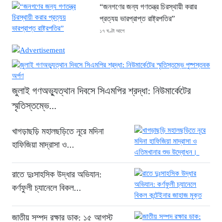
“জনগণের জন্য গণতন্ত্র চিরস্থায়ী করার
প্রত্যয় ভারপ্রাপ্ত রাষ্ট্রপতির”
১৭ ঘণ্টা আগে
জুলাই গণঅভ্যুত্থান দিবসে সিএমপির শ্রদ্ধা:
নিউমার্কেটের স্মৃতিস্তম্ভে পুষ্পস্তবক অর্পণ
১৯ ঘণ্টা আগে
জুলাই গণঅভ্যুত্থান দিবসে সিএমপির শ্রদ্ধা: নিউমার্কেটের
সন্ধ্যায় ঢাকাসহ ১২ অঞ্চলে ঝোড়ো হাওয়ার
স্মৃতিস্তম্ভে...
শঙ্কা, বজ্রবৃষ্টির পূর্বাভাস
২১ ঘণ্টা আগে
খাগড়াছড়ি মহালছড়িতে নূরে মদিনা
“বহিষ্কৃত এনসিপি নেতা তানভীর ঢাকায়
হাফিজিয়া মাদ্রাসা ও...
গ্রেফতার”
২১ ঘণ্টা আগে
রাতে দুঃসাহসিক উদ্ধার অভিযান:
জুলাই স্মৃতি জাদুঘরকে ইতিহাসের নতুন পর্যায়
কর্ণফুলী চ্যানেলে বিকল...
আখ্যা দিলেন ড. ইউনূস
২১ ঘণ্টা আগে
জাতীয় সম্পদ রক্ষার ডাক: ১৫ আগস্ট