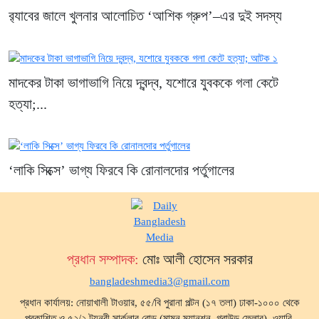
র‍্যাবের জালে খুলনার আলোচিত ‘আশিক গ্রুপ’–এর দুই সদস্য
মাদকের টাকা ভাগাভাগি নিয়ে দ্বন্দ্ব, যশোরে যুবককে গলা কেটে
হত্যা;...
‘লাকি সিক্সে’ ভাগ্য ফিরবে কি রোনালদোর পর্তুগালের
প্রধান সম্পাদক:
মোঃ আলী হোসেন সরকার
bangladeshmedia3@gmail.com
প্রধান কার্যালয়: নোয়াখালী টাওয়ার, ৫৫/বি পুরানা পল্টন (১৭ তলা) ঢাকা-১০০০ থেকে
প্রকাশিত ও ৫২/২ টয়নবী সার্কুলার রোড (মামুন ম্যানশন, গ্রাউন্ড ফ্লোর), ওয়ারি,