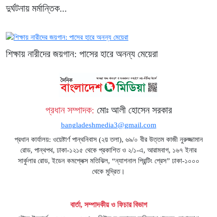
দুর্ঘটনায় মর্মান্তিক...
শিক্ষায় নারীদের জয়গান: পাসের হারে অনন্য মেয়েরা
প্রধান সম্পাদক:
মোঃ আলী হোসেন সরকার
bangladeshmedia3@gmail.com
প্রধান কার্যালয়: ওয়েষ্টার্ণ পান্থনিবাস (২য় তলা), ৬৯/০ বীর উত্তম কাজী নুরুজ্জামান
রোড, পান্থপথ, ঢাকা-১২১৫ থেকে প্রকাশিত ও ২/১-এ, আরামবাগ, ১৬৭ ইনার
সার্কুলার রোড, ইডেন কমপ্লেক্স মতিঝিল, “ন্যাশনাল প্রিন্টিং প্রেস” ঢাকা-১০০০
থেকে মুদ্রিত।
বার্তা, সম্পাদকীয় ও ফিচার বিভাগ