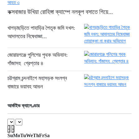
শ্রমিকের মৃত্যু
কক্সবাজার উখিয়া রোহিঙ্গা ক্যাম্পে নলকূপ বসাতে গিয়ে...
৬ ঘণ্টা আগে
মগবাজারে বেপরোয়া লরির থাবায় ঝরল দুই
খাগড়াছড়িতে পাহাড়ির পৈতৃক জমি দখল:
মোটরসাইকেল আরোহীর প্রাণ
আদালতের নিষেধাজ্ঞা...
৬ ঘণ্টা আগে
এসএসসি পরীক্ষার পাসের হার কমেছে ৬.২০
জোরারগঞ্জে পুলিশের পৃথক অভিযান:
শতাংশ
গাঁজাসহ গ্রেপ্তার ৪
৬ ঘণ্টা আগে
চট্টগ্রাম চন্দনাইশে মহাসড়ক সংলগ্ন
বাজারে ভয়াবহ আগুন
আর্কাইভ ক্যালেণ্ডার
‹
›
Su
Mo
Tu
We
Th
Fr
Sa