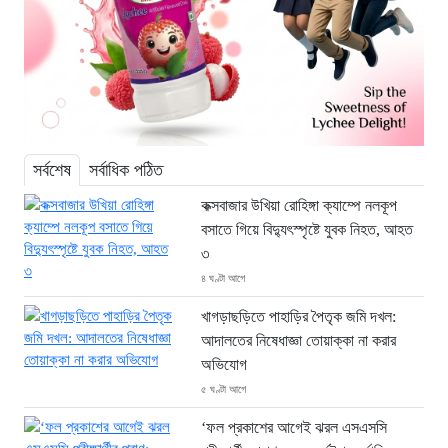
সর্বশেষ
সর্বাধিক পঠিত
কক্সবাজার উখিয়া রোহিঙ্গা ক্যাম্পে নলকূপ
বসাতে গিয়ে বিদ্যুৎস্পৃষ্টে যুবক নিহত, আহত
৩
৪ ঘণ্টা আগে
খাগড়াছড়িতে পাহাড়ির পৈতৃক জমি দখল:
আদালতের নিষেধাজ্ঞা তোয়াক্কা না করার
অভিযোগ
৫ ঘণ্টা আগে
‘ফল প্রকাশের আগেই ঝরল এসএসসি