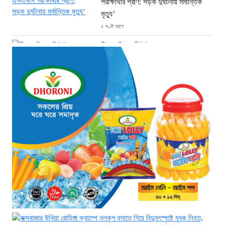
পরীক্ষার্থীর প্রাণ: সড়ক দুর্ঘটনায় মর্মান্তিক
মৃত্যু’
৫ ঘণ্টা আগে
চীনে শক্তিশালী টাইফুনের আঘাত: ঘর
হারিয়েছেন ১০ লাখ বাসিন্দা
৫ ঘণ্টা আগে
এক যুগ পর আত্মসমর্পণ: মৃত্যুদণ্ডের বিরুদ্ধে
আপিল করলেন আবুল কালাম আযাদ
৫ ঘণ্টা আগে
প্রধানমন্ত্রী তারেক রহমানের সঙ্গে ভারতীয়
হাইকমিশনারের সৌজন্য সাক্ষাৎ
৫ ঘণ্টা আগে
শিক্ষায় নারীদের জয়গান: পাসের হারে অনন্য
মেয়েরা
৬ ঘণ্টা আগে
সৌদি আরবে কারখানায় আগুন: ১৬ বাংলাদেশী