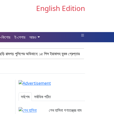
English Edition
ু-কিশোর
ই-পেপার
আরও
শের অভিযানে: ১৫ পিস ইয়াবাসহ যুবক গ্রেপ্তার
কক্সবাজার উখিয়া সীমান্তে মাইন 
সর্বশেষ
সর্বাধিক পঠিত
শেখ হাসিনা গণতন্ত্রের নাম