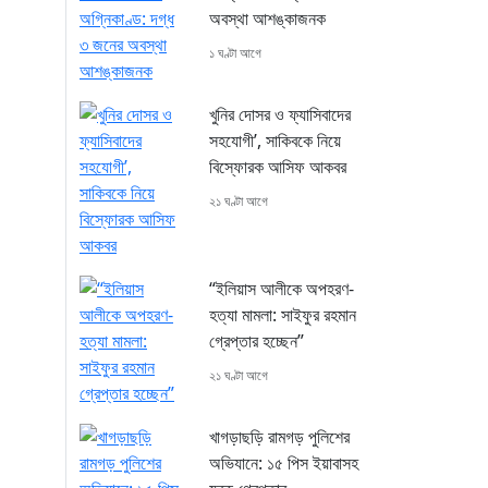
অবস্থা আশঙ্কাজনক
১ ঘণ্টা আগে
খুনির দোসর ও ফ্যাসিবাদের
সহযোগী’, সাকিবকে নিয়ে
বিস্ফোরক আসিফ আকবর
২১ ঘণ্টা আগে
“ইলিয়াস আলীকে অপহরণ-
হত্যা মামলা: সাইফুর রহমান
গ্রেপ্তার হচ্ছেন”
২১ ঘণ্টা আগে
খাগড়াছড়ি রামগড় পুলিশের
অভিযানে: ১৫ পিস ইয়াবাসহ