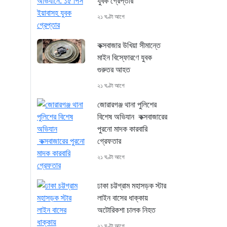
যুবক গ্রেপ্তার
২১ ঘণ্টা আগে
কক্সবাজার উখিয়া সীমান্তে
মাইন বিস্ফোরণে যুবক
গুরুতর আহত
২১ ঘণ্টা আগে
জোরারগঞ্জ থানা পুলিশের
বিশেষ অভিযান কক্সবাজারের
পুরনো মাদক কারবারি
গ্রেফতার
২১ ঘণ্টা আগে
ঢাকা চট্টগ্রাম মহাসড়ক স্টার
লাইন বাসের ধাক্কায়
অটোরিকশা চালক নিহত
২১ ঘণ্টা আগে