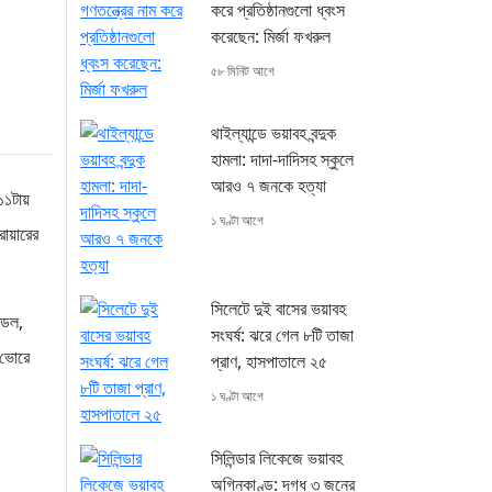
করে প্রতিষ্ঠানগুলো ধ্বংস
করেছেন: মির্জা ফখরুল
৫৮ মিনিট আগে
থাইল্যান্ডে ভয়াবহ বন্দুক
হামলা: দাদা-দাদিসহ স্কুলে
আরও ৭ জনকে হত্যা
 ১১টায়
১ ঘণ্টা আগে
ারোয়ারের
সিলেটে দুই বাসের ভয়াবহ
্ডল,
সংঘর্ষ: ঝরে গেল ৮টি তাজা
র ভোরে
প্রাণ, হাসপাতালে ২৫
১ ঘণ্টা আগে
সিলিন্ডার লিকেজে ভয়াবহ
অগ্নিকাণ্ড: দগ্ধ ৩ জনের