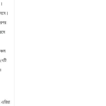
ে।
া হবে।
 এরপর
রমে
ঞ্চম
২৭টি
ও
ং এরিয়া