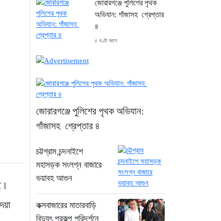
জোরারগঞ্জে পুলিশের পৃথক
অভিযান: গাঁজাসহ গ্রেপ্তার
৪
৫ ঘণ্টা আগে
চট্টগ্রাম চন্দনাইশে মহাসড়ক
সংলগ্ন বাজারে ভয়াবহ আগুন
৬ ঘণ্টা আগে
জোরারগঞ্জে পুলিশের পৃথক অভিযান:
“হাসিনার অনুমতিতেই
গাঁজাসহ গ্রেপ্তার ৪
ইন্টারনেট বন্ধের পরিকল্পনা
বাস্তবায়ন করেন কাদের”
চট্টগ্রাম চন্দনাইশে
৬ ঘণ্টা আগে
মহাসড়ক সংলগ্ন বাজারে
ভয়াবহ আগুন
“চাঁদপুরে ঝটিকা সফরে
ছে।
স্বাস্থ্যমন্ত্রী, সিভিল সার্জনকে
দেয়া
বদলির নির্দেশ”
কক্সবাজারের মাতারবাড়ি
বিদ্যুৎ প্রকল্প পরিদর্শনে
৬ ঘণ্টা আগে