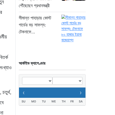
তুন
পৌঁছেছেন প্রধানমন্ত্রী
“রাষ্ট্রপতি পদ: ইসি থেকে
বর
বিএনপির দুটি মনোনয়নপত্র
সীমান্ত পাহাড়ায় কোস্ট
সংগ্রহ”
গার্ডের বড় সাফল্য:
৭ ঘণ্টা আগে
টেকনাফে...
র্মীয়
যুক্তরাষ্ট্রের সামনে ইরানের
৬ শর্ত: তবেই খুলবে হরমুজ
প্রণালি
িতর্ক
৭ ঘণ্টা আগে
আর্কাইভ ক্যালেণ্ডার
সংখ্যাও
মহাস্থানগড়ে নির্মাণে
স্থিতাবস্থা বজায় রাখার
নির্দেশ, আপিলের অনুমতি
‹
›
চতুর্থ,
পেল সরকার
৮ ঘণ্টা আগে
বে
SU
MO
TU
WE
TH
FR
SA
কক্সবাজারের মাতারবাড়ি
না