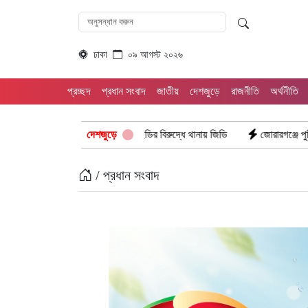
ঢাকা
০৯ আগস্ট ২০২৬
প্রচ্ছদ
প্রধান সংবাদ
জাতীয়
দেশজুড়ে
রাজনীতি
অর্থনীতি
্রচার দুই আইডির বিরুদ্ধে থানায় জিডি
দেশজুড়ে
জোরারগঞ্জে পুলিশের পৃথক অভিযান: গাঁজ
/ প্রধান সংবাদ