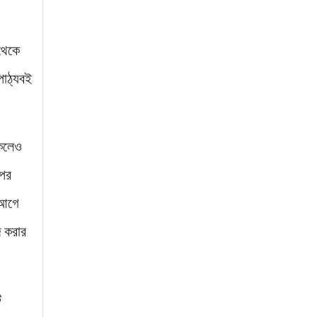
বিদ্যুৎ প্রকল্প পরিদর্শনে
পৌঁছেছেন প্রধানমন্ত্রী
৮ ঘণ্টা আগে
 থেকে
পাঠ্যবই
াকলেও
 পর
 আগে
ি করার
ি