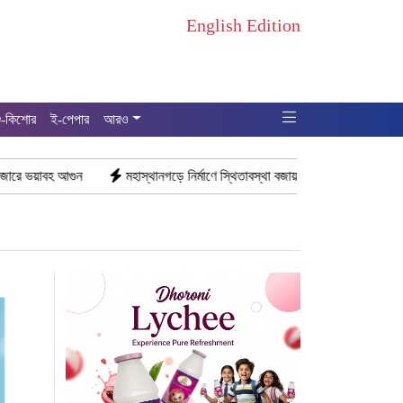
English Edition
ু-কিশোর
ই-পেপার
আরও
মহাস্থানগড়ে নির্মাণে স্থিতাবস্থা বজায় রাখার নির্দেশ, আপিলের অনুমতি পেল সরকার