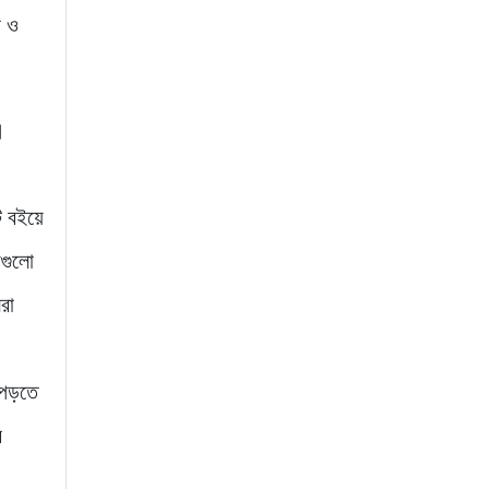
া ও
।
ি বইয়ে
য়গুলো
রা
 পড়তে
র