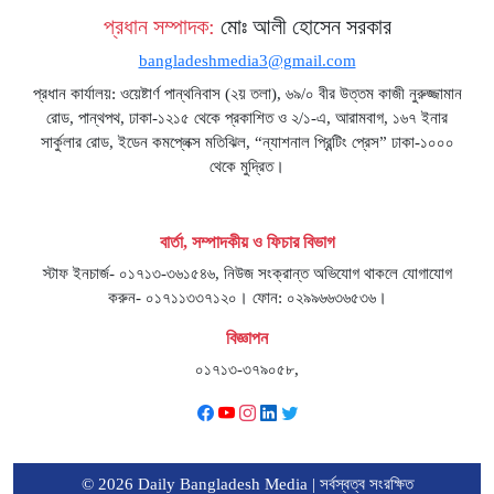
প্রধান সম্পাদক:
মোঃ আলী হোসেন সরকার
bangladeshmedia3@gmail.com
প্রধান কার্যালয়: ওয়েষ্টার্ণ পান্থনিবাস (২য় তলা), ৬৯/০ বীর উত্তম কাজী নুরুজ্জামান
রোড, পান্থপথ, ঢাকা-১২১৫ থেকে প্রকাশিত ও ২/১-এ, আরামবাগ, ১৬৭ ইনার
সার্কুলার রোড, ইডেন কমপ্লেক্স মতিঝিল, “ন্যাশনাল প্রিন্টিং প্রেস” ঢাকা-১০০০
থেকে মুদ্রিত।
বার্তা, সম্পাদকীয় ও ফিচার বিভাগ
স্টাফ ইনচার্জ- ০১৭১৩-৩৬১৫৪৬, নিউজ সংক্রান্ত অভিযোগ থাকলে যোগাযোগ
করুন- ০১৭১১৩৩৭১২০। ফোন: ০২৯৯৬৬৩৬৫৩৬।
বিজ্ঞাপন
০১৭১৩-৩৭৯০৫৮,
© 2026 Daily Bangladesh Media | সর্বস্বত্ব সংরক্ষিত