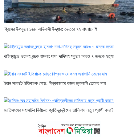
গ্রিসের উপকূলে ১৬৮ অভিবাসী উদ্ধার: ভেতরে ৭২ বাংলাদেশি
থাইল্যান্ডে ভয়াবহ বন্দুক হামলা: দাদা-দাদিসহ স্কুলে আরও ৭ জনকে হত্যা
ইরান সংকটে ইতিবাচক মোড়: বিশ্ববাজারে কমল জ্বালানি তেলের দাম
জাতিসংঘের মহাসচিব নির্বাচন: প্রতিদ্বন্দ্বীদের তালিকায় নতুন প্রার্থী কারা?