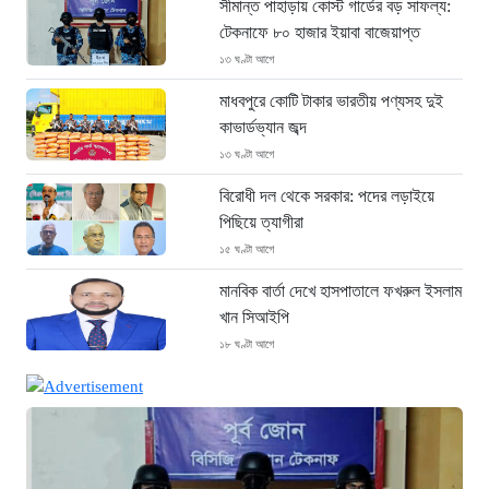
সীমান্ত পাহাড়ায় কোস্ট গার্ডের বড় সাফল্য:
টেকনাফে ৮০ হাজার ইয়াবা বাজেয়াপ্ত
১৩ ঘণ্টা আগে
মাধবপুরে কোটি টাকার ভারতীয় পণ্যসহ দুই
কাভার্ডভ্যান জব্দ
১৩ ঘণ্টা আগে
বিরোধী দল থেকে সরকার: পদের লড়াইয়ে
পিছিয়ে ত্যাগীরা
১৫ ঘণ্টা আগে
মানবিক বার্তা দেখে হাসপাতালে ফখরুল ইসলাম
খান সিআইপি
১৮ ঘণ্টা আগে
ছাগলনাইয়ায় চিহ্নিত ডাকাত ‘গুন্ডা রনি’
গ্রেপ্তার
১৮ ঘণ্টা আগে
দৈনিক ৫শ টাকা মজুরীর দাবীতে বড়লেখায় চা