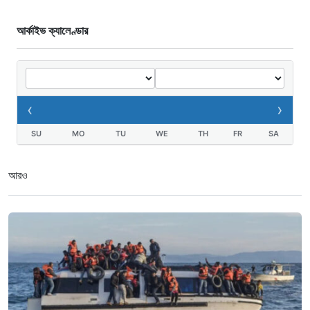
আর্কাইভ ক্যালেণ্ডার
‹
›
SU
MO
TU
WE
TH
FR
SA
আরও