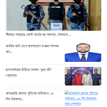
শ্রমিকদের গণবিক্ষোভ
১৮ ঘণ্টা আগে
গ্রিসের উপকূলে ১৬৮ অভিবাসী উদ্ধার:
ভেতরে ৭২ বাংলাদেশি
১৯ ঘণ্টা আগে
সীমান্ত পাহাড়ায় কোস্ট গার্ডের বড় সাফল্য: টেকনাফে...
“১/১১-তে তারেক রহমানকে আয়নাঘরে বন্দি
রাখা হয়: চিফ প্রসিকিউটর”
মানবিক বার্তা দেখে হাসপাতালে ফখরুল ইসলাম
খান...
১৯ ঘণ্টা আগে
ডিজিএফআইয়ের ‘আয়নাঘর’ পরিদর্শনে
আন্তর্জাতিক অপরাধ ট্রাইব্যুনালের বিচারক
ছাগলনাইয়ায় চিহ্নিত ডাকাত ‘গুন্ডা রনি’
দল
গ্রেপ্তার
২০ ঘণ্টা আগে
জুলাই জাদুঘরে দলীয় ইতিহাসের ঠাঁই হবে না:
নাহিদ ইসলাম
খাগড়াছড়ি রামগড় পুলিশের অভিযানে: ১৫
পিস ইয়াবাসহ...
২০ ঘণ্টা আগে