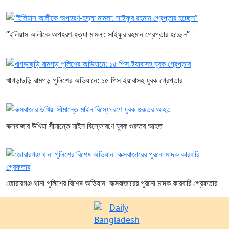
“ইলিয়াস আলীকে অপহরণ-হত্যা মামলা: সাইফুর রহমান গ্রেপ্তার হচ্ছেন”
খাগড়াছড়ি রামগড় পুলিশের অভিযানে: ১৫ পিস ইয়াবাসহ যুবক গ্রেপ্তার
কক্সবাজার উখিয়া সীমান্তে মাইন বিস্ফোরণে যুবক গুরুতর আহত
জোরারগঞ্জ থানা পুলিশের বিশেষ অভিযান কক্সবাজারের পুরনো মাদক কারবারি গ্রেফতার