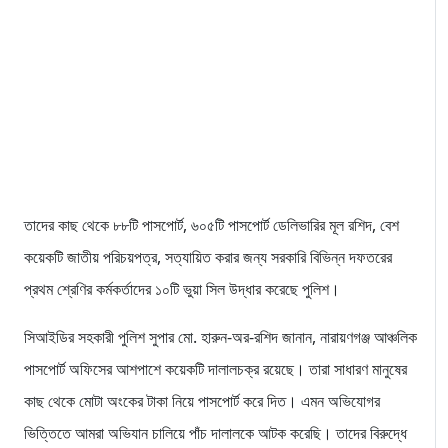
তাদের কাছ থেকে ৮৮টি পাসপোর্ট, ৬০৫টি পাসপোর্ট ডেলিভারির মূল রশিদ, বেশ
কয়েকটি জাতীয় পরিচয়পত্র, সত্যায়িত করার জন্য সরকারি বিভিন্ন দফতরের
প্রথম শ্রেণির কর্মকর্তাদের ১০টি ভুয়া সিল উদ্ধার করেছে পুলিশ।
সিআইডির সহকারী পুলিশ সুপার মো. হারুন-অর-রশিদ জানান, নারায়ণগঞ্জ আঞ্চলিক
পাসপোর্ট অফিসের আশপাশে কয়েকটি দালালচক্র রয়েছে। তারা সাধারণ মানুষের
কাছ থেকে মোটা অংকের টাকা নিয়ে পাসপোর্ট করে দিত। এমন অভিযোগর
ভিত্তিতে আমরা অভিযান চালিয়ে পাঁচ দালালকে আটক করেছি। তাদের বিরুদ্ধে