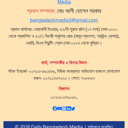
প্রধান সম্পাদক:
মোঃ আলী হোসেন সরকার
bangladeshmedia3@gmail.com
প্রধান কার্যালয়: নোয়াখালী টাওয়ার, ৫৫/বি পুরানা পল্টন (১৭ তলা) ঢাকা-১০০০
থেকে প্রকাশিত ও ৫২/২ টয়নবী সার্কুলার রোড (মামুন ম্যানশন, গ্রাউন্ড ফ্লোর),
ওয়ারি, বিএস প্রিন্টিং প্রেস ঢাকা-১২০৩ থেকে মুদ্রিত।
বার্তা, সম্পাদকীয় ও ফিচার বিভাগ
স্টাফ ইনচার্জ- ০১৭১৩-৩৬১৫৪৬, নিউজ সংক্রান্ত অভিযোগ থাকলে যোগাযোগ
করুন- ০১৭১১৩৩৭১২০। ফোন: ৭২৮৮৯৩
বিজ্ঞাপন
০১৭১৩-৩৭৯০৫৮,
© 2026 Daily Bangladesh Media | সর্বস্বত্ব সংরক্ষিত