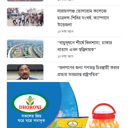
নারায়ণগঞ্জ তোলারাম কলেজে
ছাত্রদল-শিবির সংঘর্ষ, ক্যাম্পাসে
উত্তেজনা
১৫ ঘণ্টা আগে
“বায়ুদূষণে শীর্ষে কিনশাসা, ঢাকার
বাতাস এখন স্বস্তিদায়ক”
১৫ ঘণ্টা আগে
“জনগণের জন্য গণতন্ত্র চিরস্থায়ী করার
প্রত্যয় ভারপ্রাপ্ত রাষ্ট্রপতির”
১৫ ঘণ্টা আগে
জুলাই গণঅভ্যুত্থান দিবসে সিএমপির
শ্রদ্ধা: নিউমার্কেটের স্মৃতিস্তম্ভে পুষ্পস্তবক
অর্পণ
১৬ ঘণ্টা আগে
সন্ধ্যায় ঢাকাসহ ১২ অঞ্চলে ঝোড়ো