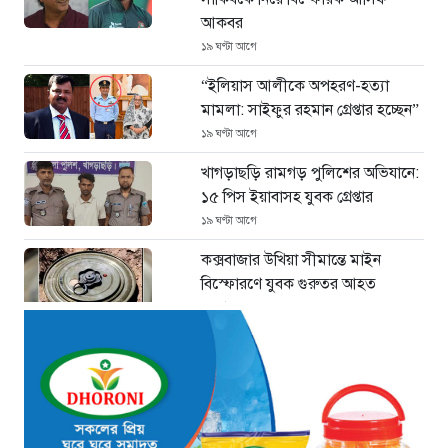
আকবর
১৯ ঘণ্টা আগে
“ইলিয়াস আলীকে অপহরণ-হত্যা
মামলা: সাইফুর রহমান গ্রেপ্তার হচ্ছেন”
১৯ ঘণ্টা আগে
খাগড়াছড়ি রামগড় পুলিশের অভিযানে:
১৫ পিস ইয়াবাসহ যুবক গ্রেপ্তার
১৯ ঘণ্টা আগে
কক্সবাজার উখিয়া সীমান্তে মাইন
বিস্ফোরণে যুবক গুরুতর আহত
২০ ঘণ্টা আগে
জোরারগঞ্জ থানা পুলিশের বিশেষ
অভিযান কক্সবাজারের পুরনো মাদক
কারবারি গ্রেফতার
২০ ঘণ্টা আগে