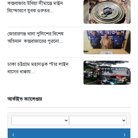
কক্সবাজার উখিয়া সীমান্তে মাইন
বিস্ফোরণে যুবক গুরুতর...
জোরারগঞ্জ থানা পুলিশের বিশেষ
অভিযান কক্সবাজারের পুরনো...
ঢাকা চট্টগ্রাম মহাসড়ক স্টার লাইন
বাসের ধাক্কায়...
আর্কাইভ ক্যালেণ্ডার
‹
›