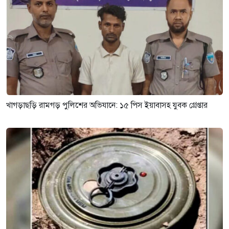
খাগড়াছড়ি রামগড় পুলিশের অভিযানে: ১৫ পিস ইয়াবাসহ যুবক গ্রেপ্তার