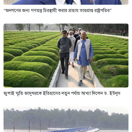
“জনগণের জন্য গণতন্ত্র চিরস্থায়ী করার প্রত্যয় ভারপ্রাপ্ত রাষ্ট্রপতির”
জুলাই স্মৃতি জাদুঘরকে ইতিহাসের নতুন পর্যায় আখ্যা দিলেন ড. ইউনূস