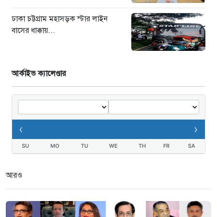
ঢাকা চট্টগ্রাম মহাসড়ক স্টার লাইন
বাসের ধাক্কায়...
আর্কাইভ ক্যালেণ্ডার
‹
›
SU
MO
TU
WE
TH
FR
SA
আরও