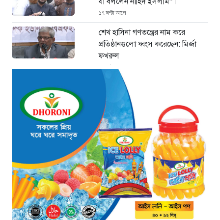
যা বললেন নাহিদ ইসলাম”।
১৭ ঘণ্টা আগে
শেখ হাসিনা গণতন্ত্রের নাম করে
প্রতিষ্ঠানগুলো ধ্বংস করেছেন: মির্জা
ফখরুল
১৮ ঘণ্টা আগে
থাইল্যান্ডে ভয়াবহ বন্দুক হামলা: দাদা-
দাদিসহ স্কুলে আরও ৭ জনকে হত্যা
১৮ ঘণ্টা আগে
সিলেটে দুই বাসের ভয়াবহ সংঘর্ষ: ঝরে
গেল ৮টি তাজা প্রাণ, হাসপাতালে ২৫
১৮ ঘণ্টা আগে
সিলিন্ডার লিকেজে ভয়াবহ অগ্নিকাণ্ড:
দগ্ধ ৩ জনের অবস্থা আশঙ্কাজনক
১৮ ঘণ্টা আগে
খুনির দোসর ও ফ্যাসিবাদের সহযোগী’,