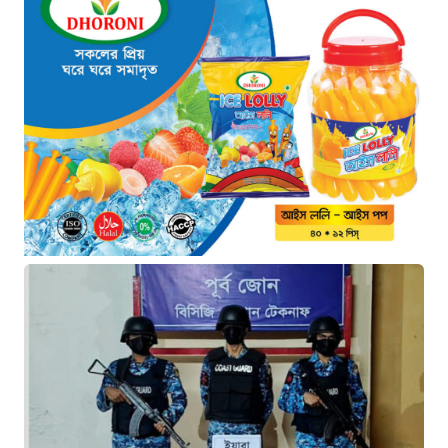
১১ ঘণ্টা আগে
দৈনিক ৫শ টাকা মজুরীর দাবীতে
বড়লেখায় চা শ্রমিকদের গণবিক্ষোভ
১১ ঘণ্টা আগে
গ্রিসের উপকূলে ১৬৮ অভিবাসী উদ্ধার:
ভেতরে ৭২ বাংলাদেশি
১২ ঘণ্টা আগে
“১/১১-তে তারেক রহমানকে আয়নাঘরে
বন্দি রাখা হয়: চিফ প্রসিকিউটর”
১২ ঘণ্টা আগে
ডিজিএফআইয়ের ‘আয়নাঘর’ পরিদর্শনে
আন্তর্জাতিক অপরাধ ট্রাইব্যুনালের
বিচারক দল
১৩ ঘণ্টা আগে
জুলাই জাদুঘরে দলীয় ইতিহাসের ঠাঁই