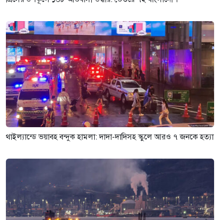
থাইল্যান্ডে ভয়াবহ বন্দুক হামলা: দাদা-দাদিসহ স্কুলে আরও ৭ জনকে হত্যা