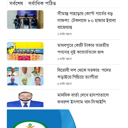
সর্বশেষ
সর্বাধিক পঠিত
সীমান্ত পাহাড়ায় কোস্ট গার্ডের বড়
সাফল্য: টেকনাফে ৮০ হাজার ইয়াবা
বাজেয়াপ্ত
৬ ঘণ্টা আগে
মাধবপুরে কোটি টাকার ভারতীয়
পণ্যসহ দুই কাভার্ডভ্যান জব্দ
৬ ঘণ্টা আগে
বিরোধী দল থেকে সরকার: পদের
লড়াইয়ে পিছিয়ে ত্যাগীরা
৯ ঘণ্টা আগে
মানবিক বার্তা দেখে হাসপাতালে
ফখরুল ইসলাম খান সিআইপি
১১ ঘণ্টা আগে
ছাগলনাইয়ায় চিহ্নিত ডাকাত ‘গুন্ডা
রনি’ গ্রেপ্তার