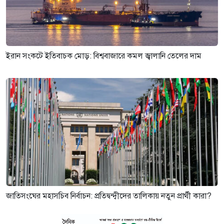
ইরান সংকটে ইতিবাচক মোড়: বিশ্ববাজারে কমল জ্বালানি তেলের দাম
জাতিসংঘের মহাসচিব নির্বাচন: প্রতিদ্বন্দ্বীদের তালিকায় নতুন প্রার্থী কারা?