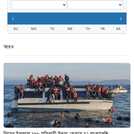
‹
›
SU
MO
TU
WE
TH
FR
SA
আরও
গ্রিসের উপকূলে ১৬৮ অভিবাসী উদ্ধার: ভেতরে ৭২ বাংলাদেশি