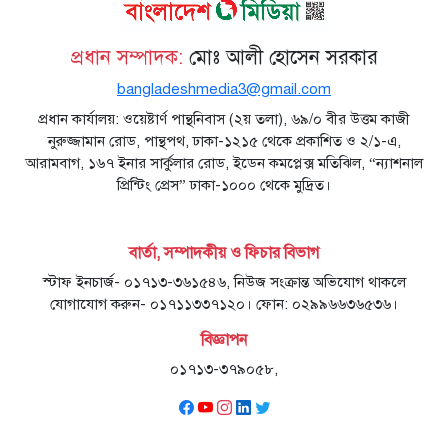
প্রধান সম্পাদক:
মোঃ আলী হোসেন সরকার
bangladeshmedia3@gmail.com
প্রধান কার্যালয়: ওয়েষ্টার্ণ পান্থনিবাস (২য় তলা), ৬৯/০ বীর উত্তম কাজী
নুরুজ্জামান রোড, পান্থপথ, ঢাকা-১২১৫ থেকে প্রকাশিত ও ২/১-এ,
আরামবাগ, ১৬৭ ইনার সার্কুলার রোড, ইডেন কমপ্লেক্স মতিঝিল, “ন্যাশনাল
প্রিন্টিং প্রেস” ঢাকা-১০০০ থেকে মুদ্রিত।
বার্তা, সম্পাদকীয় ও ফিচার বিভাগ
স্টাফ ইনচার্জ- ০১৭১৩-৩৬১৫৪৬, নিউজ সংক্রান্ত অভিযোগ থাকলে
যোগাযোগ করুন- ০১৭১১৩৩৭১২০। ফোন: ০২৯৯৬৬৩৬৫৩৬।
বিজ্ঞাপন
০১৭১৩-৩৭৯০৫৮,