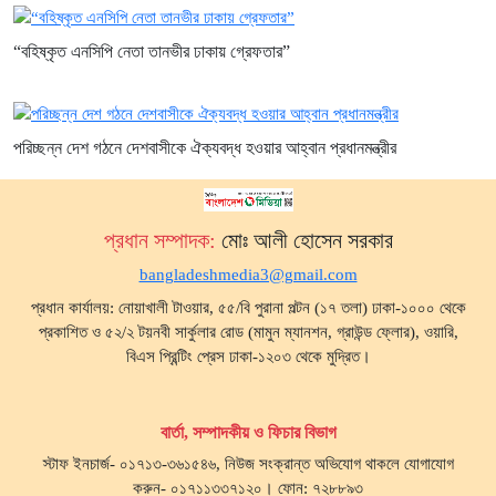
“বহিষ্কৃত এনসিপি নেতা তানভীর ঢাকায় গ্রেফতার”
পরিচ্ছন্ন দেশ গঠনে দেশবাসীকে ঐক্যবদ্ধ হওয়ার আহ্বান প্রধানমন্ত্রীর
প্রধান সম্পাদক:
মোঃ আলী হোসেন সরকার
bangladeshmedia3@gmail.com
প্রধান কার্যালয়: নোয়াখালী টাওয়ার, ৫৫/বি পুরানা পল্টন (১৭ তলা) ঢাকা-১০০০ থেকে
প্রকাশিত ও ৫২/২ টয়নবী সার্কুলার রোড (মামুন ম্যানশন, গ্রাউন্ড ফ্লোর), ওয়ারি,
বিএস প্রিন্টিং প্রেস ঢাকা-১২০৩ থেকে মুদ্রিত।
বার্তা, সম্পাদকীয় ও ফিচার বিভাগ
স্টাফ ইনচার্জ- ০১৭১৩-৩৬১৫৪৬, নিউজ সংক্রান্ত অভিযোগ থাকলে যোগাযোগ
করুন- ০১৭১১৩৩৭১২০। ফোন: ৭২৮৮৯৩