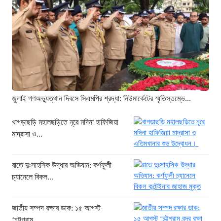
২২ ঘণ্টা আগে
সন্ধ্যায় ঢাকাসহ ১২ অঞ্চলে ঝোড়ো হাওয়ার
শঙ্কা, বজ্রবৃষ্টির পূর্বাভাস
২৪ ঘণ্টা আগে
“বহিষ্কৃত এনসিপি নেতা তানভীর ঢাকায়
গ্রেফতার”
১ দিন আগে
জুলাই গণঅভ্যুত্থান দিবসে সিএমপির শ্রদ্ধা: নিউমার্কেটের স্মৃতিস্তম্ভে...
জুলাই স্মৃতি জাদুঘরকে ইতিহাসের নতুন পর্যায়
আখ্যা দিলেন ড. ইউনূস
খাগড়াছড়ি মহালছড়িতে নূরে মদিনা হাফিজিয়া
মাদ্রাসা ও...
১ দিন আগে
তিস্তায় হু হু করে বাড়ছে পানি : ৪৪ জলকপাট
খোলায় বন্যার চরম আশঙ্কা
রাতে দুঃসাহসিক উদ্ধার অভিযান: কর্ণফুলী
চ্যানেলে বিকল...
১ দিন আগে
জুলাই স্মৃতি জাদুঘর হবে গণতন্ত্রের লড়াই ও
আত্মত্যাগের প্রতীক: প্রধানমন্ত্রী
জাতীয় সম্পদ রক্ষার ডাক: ১৫ আগস্ট
‘চট্টগ্রাম...
১ দিন আগে