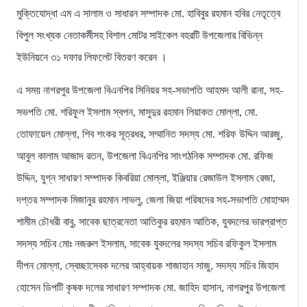
মুক্তিযোদ্ধা এম এ সালাম ও সাধারন সম্পাদক মো. হাবিবুর রহমান হবির নেতৃত্বে
বিপুল সংখ্যক নেতাকর্মীসহ বিশাল মোটর সাইকেল বহরটি উপজেলার বিভিন্ন
ইউনিয়নে ৩১ দফার লিফলেট বিতরণ করেন ।
এ সময় নাগরপুর উপজেলা বিএনপির সিনিয়র সহ-সভাপতি আহমদ আলী রানা, সহ-
সভপতি মো. শরিফুল ইসলাম স্বপন, মাসুদুর রহমান লিয়াকত মোল্লা, মো.
তোফায়েল মোল্লা, শিব শংকর সূত্রধর, সম্মানিত সদস্য মো. শরিফ উদ্দিন আরজু,
আবুল কালাম আজাদ রতন, উপজেলা বিএনপির সাংগঠনিক সম্পাদক মো. রফিজ
উদ্দিন, যুগ্ন সাধারণ সম্পাদক কিবরিয়া মোল্লা, ইঞ্জিয়ার রেজাউল ইসলাম রেজা,
দপ্তর সম্পাদক মিজানুর রহমান লাভলু, জেলা জিয়া পরিষদের সহ-সভাপতি মোহাম্মদ
শামীম চৌধরী বাবু, সাবেক ছাত্রনেতা আতিকুর রহমান আতিক, যুবদলের ভারপ্রাপ্ত
সদস্য সচিব মোঃ নজরুল ইসলাম, সাবেক যুবদলের সদস্য সচিব রফিকুল ইসলাম
দীপন মোল্লা, স্বেচ্ছাসেবক দলের আহ্বায়ক শাজাহান সাজু, সদস্য সচিব জিহাদ
হোসেন ডিপটি কৃষক দলের সাধারণ সম্পাদক মো. জাহিদ হাসান, নাগরপুর উপজেলা