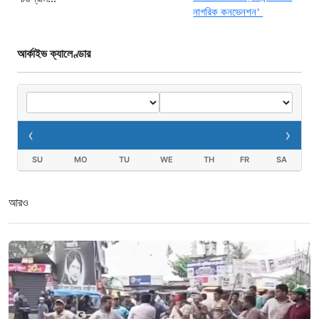
আর্কাইভ ক্যালেণ্ডার
‹
›
SU
MO
TU
WE
TH
FR
SA
আরও