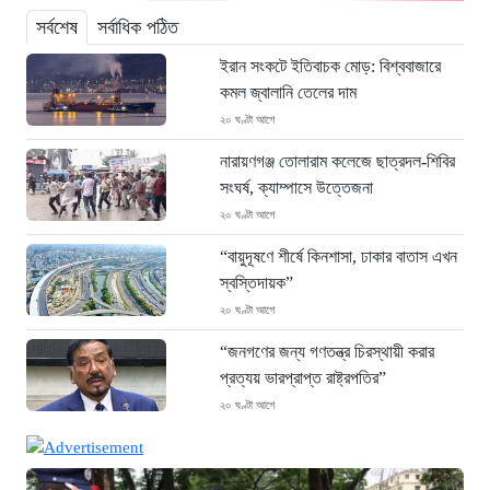
সর্বশেষ
সর্বাধিক পঠিত
ইরান সংকটে ইতিবাচক মোড়: বিশ্ববাজারে
কমল জ্বালানি তেলের দাম
২০ ঘণ্টা আগে
নারায়ণগঞ্জ তোলারাম কলেজে ছাত্রদল-শিবির
সংঘর্ষ, ক্যাম্পাসে উত্তেজনা
২০ ঘণ্টা আগে
“বায়ুদূষণে শীর্ষে কিনশাসা, ঢাকার বাতাস এখন
স্বস্তিদায়ক”
২০ ঘণ্টা আগে
“জনগণের জন্য গণতন্ত্র চিরস্থায়ী করার
প্রত্যয় ভারপ্রাপ্ত রাষ্ট্রপতির”
২০ ঘণ্টা আগে
জুলাই গণঅভ্যুত্থান দিবসে সিএমপির শ্রদ্ধা:
নিউমার্কেটের স্মৃতিস্তম্ভে পুষ্পস্তবক অর্পণ