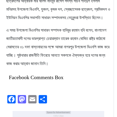
ছাত্রদলের আহ্বায়ক মীর খালিদ মাহবুব রাসেল সদস্য সচিব শহিদুল ইসলাম
মনিরসহ উপজেলা বিএনপি, যুবদল, কৃষক দল, স্বেচ্ছাসেবক ছাত্রদল, শ্রমিকদল ও
ইউনিয়ন বিএনপির সভাপতি সাধারন সম্পাদকসহ নেতৃবৃন্দরা উপস্থিত ছিলেন।
এ সময় উপজেলা বিএনপির সাধারন সম্পাদক হাবিবুর রহমান হবি বলেন, বাংলাদেশ
জাতীয়তাবাদী দলের ভারপ্রাপ্ত চেয়ারম্যান তারেক রহমান ঘোষিত রাষ্ট্র কাঠামো
মেরামতের ৩১ দফা বাস্তবায়নের লক্ষে আমরা নাগরপুর উপজেলা বিএনপি কাজ করে
যাচ্ছি। সুষ্ঠধারার রাজনীতি ফিরেয়ে আনতে সকলকে ঐক্যবদ্ধ হয়ে দলের জন্য
কাজ করার আহ্বান জানান তিনি।
Facebook Comments Box
Facebook
Mastodon
Email
Share