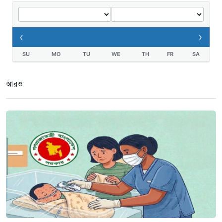
‹
›
SU
MO
TU
WE
TH
FR
SA
আরও