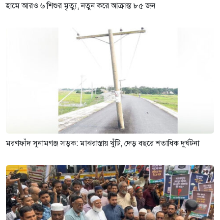
হামে আরও ৬ শিশুর মৃত্যু, নতুন করে আক্রান্ত ৮৫ জন
মরণফাঁদ সুনামগঞ্জ সড়ক: মাঝরাস্তায় খুঁটি, দেড় বছরে শতাধিক দুর্ঘটনা