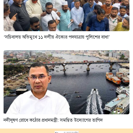
‘সচিবালয় অভিমুখে ১১ দলীয় ঐক্যের পদযাত্রায় পুলিশের বাধা’
নদীদূষণ রোধে কঠোর প্রধানমন্ত্রী: সমন্বিত উদ্যোগের তাগিদ