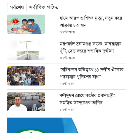
সর্বশেষ
সর্বাধিক পঠিত
হামে আরও ৬ শিশুর মৃত্যু, নতুন করে
আক্রান্ত ৮৫ জন
৩ ঘণ্টা আগে
মরণফাঁদ সুনামগঞ্জ সড়ক: মাঝরাস্তায়
খুঁটি, দেড় বছরে শতাধিক দুর্ঘটনা
৩ ঘণ্টা আগে
‘সচিবালয় অভিমুখে ১১ দলীয় ঐক্যের
পদযাত্রায় পুলিশের বাধা’
৪ ঘণ্টা আগে
নদীদূষণ রোধে কঠোর প্রধানমন্ত্রী:
সমন্বিত উদ্যোগের তাগিদ
৪ ঘণ্টা আগে
দেশ ছাড়ার পর হাসিনা পরিবারের
সদস্যরা এখন কোথায়?