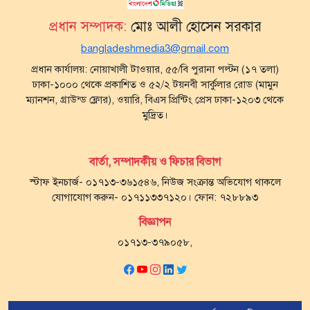
প্রধান সম্পাদক:
মোঃ আলী হোসেন সরকার
bangladeshmedia3@gmail.com
প্রধান কার্যালয়: নোয়াখালী টাওয়ার, ৫৫/বি পুরানা পল্টন (১৭ তলা)
ঢাকা-১০০০ থেকে প্রকাশিত ও ৫২/২ টয়নবী সার্কুলার রোড (মামুন
ম্যানশন, গ্রাউন্ড ফ্লোর), ওয়ারি, বিএস প্রিন্টিং প্রেস ঢাকা-১২০৩ থেকে
মুদ্রিত।
বার্তা, সম্পাদকীয় ও ফিচার বিভাগ
স্টাফ ইনচার্জ- ০১৭১৩-৩৬১৫৪৬, নিউজ সংক্রান্ত অভিযোগ থাকলে
যোগাযোগ করুন- ০১৭১১৩৩৭১২০। ফোন: ৭২৮৮৯৩
বিজ্ঞাপন
০১৭১৩-৩৭৯০৫৮,