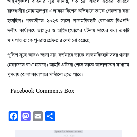
আইনশৃঙ্খলা বাহিনীর সূত্র জানায়, গত ১৫ এপ্রিল ২০২৫ তারিখে
রাজধানীর মোহাম্মদপুর এলাকায় বিশেষ অভিযানে তাকে গ্রেফতার করা
হয়েছিল। পরবর্তীতে ২০২৩ সালে লালমনিরহাট রেলওয়ে বিএনপি
দলীয় কার্যালয়ে ভাঙচুর ও অগ্নিসংযোগের ঘটনায় দায়ের করা একটি
মামলায় তাকে পুনরায় গ্রেফতার দেখানো হয়েছে।
পুলিশ সূত্রে আরও জানা যায়, বর্তমানে তাকে লালমনিরহাট সদর থানার
হেফাজতে রাখা হয়েছে। আইনি প্রক্রিয়া শেষে তাকে আদালতের মাধ্যমে
পুনরায় জেলা কারাগারে পাঠানো হতে পারে।
Facebook Comments Box
Facebook
Mastodon
Email
Share