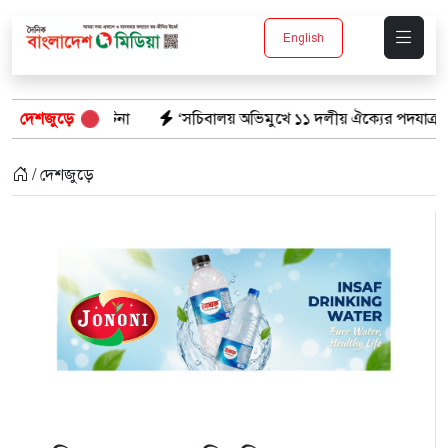
English
্ঘটনা
দেশজুড়ে
‘সচিবালয় অভিমুখে ১১ দলীয় ঐক্যের পদযাত্রায় পুলিশের বাধা’
/ দেশজুড়ে