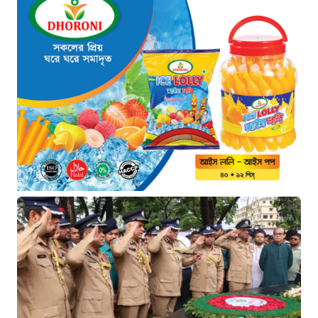
৫ ঘণ্টা আগে
ইরান সংকটে ইতিবাচক মোড়:
বিশ্ববাজারে কমল জ্বালানি তেলের দাম
১ দিন আগে
নারায়ণগঞ্জ তোলারাম কলেজে
ছাত্রদল-শিবির সংঘর্ষ, ক্যাম্পাসে
উত্তেজনা
১ দিন আগে
“বায়ুদূষণে শীর্ষে কিনশাসা, ঢাকার
বাতাস এখন স্বস্তিদায়ক”
১ দিন আগে
“জনগণের জন্য গণতন্ত্র চিরস্থায়ী করার
প্রত্যয় ভারপ্রাপ্ত রাষ্ট্রপতির”
১ দিন আগে
জুলাই গণঅভ্যুত্থান দিবসে সিএমপির
শ্রদ্ধা: নিউমার্কেটের স্মৃতিস্তম্ভে পুষ্পস্তবক