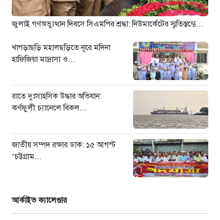
অর্পণ
১ দিন আগে
জুলাই গণঅভ্যুত্থান দিবসে সিএমপির শ্রদ্ধা: নিউমার্কেটের স্মৃতিস্তম্ভে...
খাগড়াছড়ি মহালছড়িতে নূরে মদিনা
হাফিজিয়া মাদ্রাসা ও...
রাতে দুঃসাহসিক উদ্ধার অভিযান:
কর্ণফুলী চ্যানেলে বিকল...
জাতীয় সম্পদ রক্ষার ডাক: ১৫ আগস্ট
‘চট্টগ্রাম...
আর্কাইভ ক্যালেণ্ডার