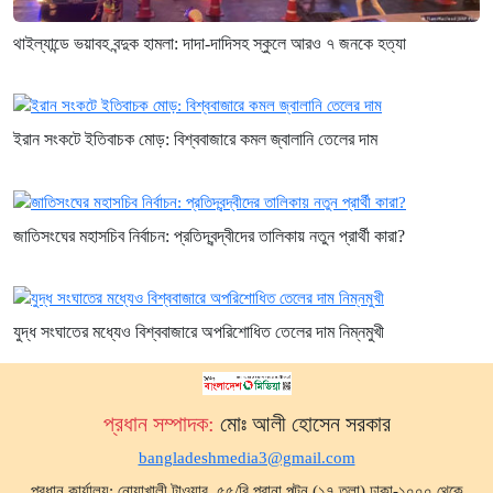
থাইল্যান্ডে ভয়াবহ বন্দুক হামলা: দাদা-দাদিসহ স্কুলে আরও ৭ জনকে হত্যা
ইরান সংকটে ইতিবাচক মোড়: বিশ্ববাজারে কমল জ্বালানি তেলের দাম
জাতিসংঘের মহাসচিব নির্বাচন: প্রতিদ্বন্দ্বীদের তালিকায় নতুন প্রার্থী কারা?
যুদ্ধ সংঘাতের মধ্যেও বিশ্ববাজারে অপরিশোধিত তেলের দাম নিম্নমুখী
প্রধান সম্পাদক:
মোঃ আলী হোসেন সরকার
bangladeshmedia3@gmail.com
প্রধান কার্যালয়: নোয়াখালী টাওয়ার, ৫৫/বি পুরানা পল্টন (১৭ তলা) ঢাকা-১০০০ থেকে