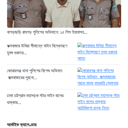
১৯ ঘণ্টা আগে
সিলিন্ডার লিকেজে ভয়াবহ অগ্নিকাণ্ড: দগ্ধ ৩
জনের অবস্থা আশঙ্কাজনক
১৯ ঘণ্টা আগে
খাগড়াছড়ি রামগড় পুলিশের অভিযানে: ১৫ পিস ইয়াবাসহ...
খুনির দোসর ও ফ্যাসিবাদের সহযোগী’,
সাকিবকে নিয়ে বিস্ফোরক আসিফ আকবর
কক্সবাজার উখিয়া সীমান্তে মাইন বিস্ফোরণে
যুবক গুরুতর...
২ দিন আগে
“ইলিয়াস আলীকে অপহরণ-হত্যা মামলা:
সাইফুর রহমান গ্রেপ্তার হচ্ছেন”
জোরারগঞ্জ থানা পুলিশের বিশেষ অভিযান
কক্সবাজারের পুরনো...
২ দিন আগে
খাগড়াছড়ি রামগড় পুলিশের অভিযানে: ১৫
পিস ইয়াবাসহ যুবক গ্রেপ্তার
ঢাকা চট্টগ্রাম মহাসড়ক স্টার লাইন বাসের
ধাক্কায়...
২ দিন আগে
আর্কাইভ ক্যালেণ্ডার