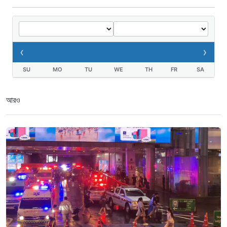
‹
›
SU
MO
TU
WE
TH
FR
SA
আরও