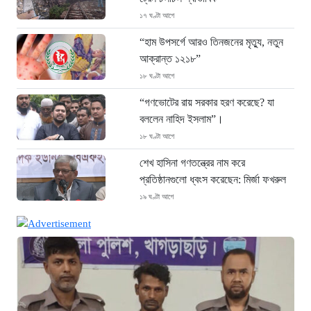
১৭ ঘণ্টা আগে
“হাম উপসর্গে আরও তিনজনের মৃত্যু, নতুন
আক্রান্ত ১২১৮”
১৮ ঘণ্টা আগে
“গণভোটের রায় সরকার হরণ করেছে? যা
বললেন নাহিদ ইসলাম”।
১৮ ঘণ্টা আগে
শেখ হাসিনা গণতন্ত্রের নাম করে
প্রতিষ্ঠানগুলো ধ্বংস করেছেন: মির্জা ফখরুল
১৯ ঘণ্টা আগে
থাইল্যান্ডে ভয়াবহ বন্দুক হামলা: দাদা-দাদিসহ
স্কুলে আরও ৭ জনকে হত্যা
১৯ ঘণ্টা আগে
সিলেটে দুই বাসের ভয়াবহ সংঘর্ষ: ঝরে গেল
৮টি তাজা প্রাণ, হাসপাতালে ২৫