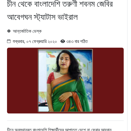
চীন থেকে বাংলাদেশি তরুণী শবনম জেবির
আবেগঘন স্ট্যাটাস ভাইরাল
আন্তর্জাতিক ডেস্ক
শুক্রবার, ০৭ ফেব্রুয়ারি ২০২০
৩৪৩ বার পঠিত
চীনে অবস্থানরত বাংলাদেশি শিক্ষার্থীদের আপাতত দেশে না ফেরার আহ্বান