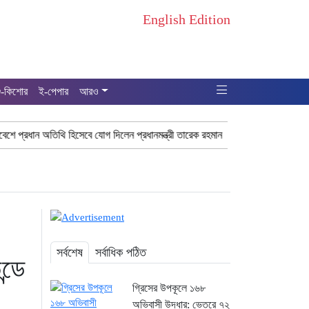
English Edition
ু-কিশোর
ই-পেপার
আরও
অতিথি হিসেবে যোগ দিলেন প্রধানমন্ত্রী তারেক রহমান
ঢাকা-ময়মনসিংহ রেলপথে বগি ল
সর্বশেষ
সর্বাধিক পঠিত
্ডে
গ্রিসের উপকূলে ১৬৮
অভিবাসী উদ্ধার: ভেতরে ৭২