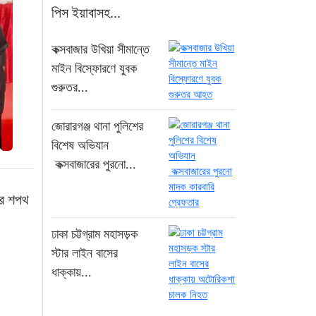
ইসলাম
পিস ইয়াবাসহ...
২ ঘণ্টা আগে
কক্সবাজার উখিয়া সীমান্তে
ড্যাবের বর্ণাঢ্য চিকিৎসক
মাইন বিস্ফোরণে যুবক
সমাবেশে প্রধান অতিথি
গুরুতর...
হিসেবে যোগ দিলেন
প্রধানমন্ত্রী তারেক রহমান
জোরারগঞ্জ থানা পুলিশের
২ ঘণ্টা আগে
বিশেষ অভিযান
কক্সবাজারের পুরনো...
ঢাকা-ময়মনসিংহ রেলপথে
বগি লাইনচ্যুত: ট্রেন চলাচল
চের শপথ
স্বাভাবিক
২১ ঘণ্টা আগে
ঢাকা চট্টগ্রাম মহাসড়ক
স্টার লাইন বাসের
“হাম উপসর্গে আরও
ধাক্কায়...
তিনজনের মৃত্যু, নতুন
আক্রান্ত ১২১৮”
২১ ঘণ্টা আগে