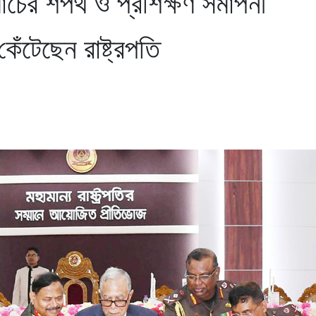
যাচের শপথ ও প্রশিক্ষণ সমাপনী
েঁটেছেন রাষ্ট্রপতি