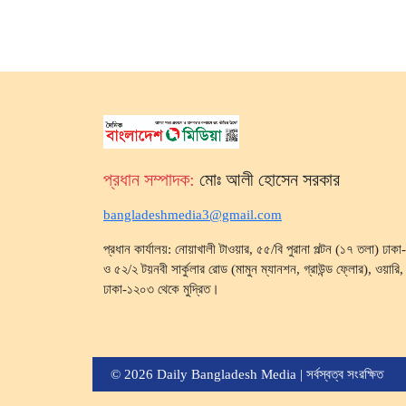
প্রধান সম্পাদক:
মোঃ আলী হোসেন সরকার
bangladeshmedia3@gmail.com
প্রধান কার্যালয়: নোয়াখালী টাওয়ার, ৫৫/বি পুরানা পল্টন (১৭ তলা) ঢা
ও ৫২/২ টয়নবী সার্কুলার রোড (মামুন ম্যানশন, গ্রাউন্ড ফ্লোর), ওয়ারি, ব
ঢাকা-১২০৩ থেকে মুদ্রিত।
© 2026 Daily Bangladesh Media | সর্বস্বত্ব সংরক্ষিত