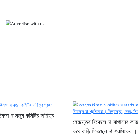
ইমজা’র নতুন কমিটির দায়িত্ব
হেমন্তের বিকেলে চা-বাগানের কা
করে বাড়ি ফিরছেন চা-শ্রমিকেরা।