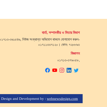
বার্তা, সম্পাদকীয় ও ফিচার বিভাগ
জ- ০১৭১৩-৩৬১৫৪৬, নিউজ সংক্রান্ত অভিযোগ থাকলে যোগাযোগ করুন-
০১৭১১৩৩৭১২০। ফোন: ৭২৮৮৯৩
বিজ্ঞাপন
০১৭১৩-৩৭৯০৫৮,
Design and Development by :
webnewsdesign.com