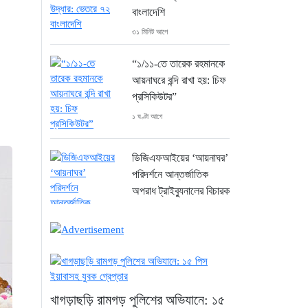
বাংলাদেশি
৩১ মিনিট আগে
“১/১১-তে তারেক রহমানকে
আয়নাঘরে বন্দি রাখা হয়: চিফ
প্রসিকিউটর”
১ ঘণ্টা আগে
ডিজিএফআইয়ের ‘আয়নাঘর’
পরিদর্শনে আন্তর্জাতিক
অপরাধ ট্রাইব্যুনালের বিচারক
দল
২ ঘণ্টা আগে
জুলাই জাদুঘরে দলীয়
খাগড়াছড়ি রামগড় পুলিশের অভিযানে: ১৫
ইতিহাসের ঠাঁই হবে না: নাহিদ