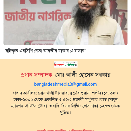
“বহিষ্কৃত এনসিপি নেতা তানভীর ঢাকায় গ্রেফতার”
প্রধান সম্পাদক:
মোঃ আলী হোসেন সরকার
bangladeshmedia3@gmail.com
প্রধান কার্যালয়: নোয়াখালী টাওয়ার, ৫৫/বি পুরানা পল্টন (১৭ তলা)
ঢাকা-১০০০ থেকে প্রকাশিত ও ৫২/২ টয়নবী সার্কুলার রোড (মামুন
ম্যানশন, গ্রাউন্ড ফ্লোর), ওয়ারি, বিএস প্রিন্টিং প্রেস ঢাকা-১২০৩ থেকে
মুদ্রিত।