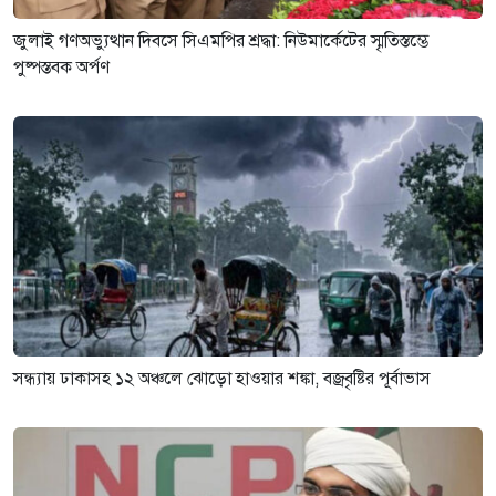
জুলাই গণঅভ্যুত্থান দিবসে সিএমপির শ্রদ্ধা: নিউমার্কেটের স্মৃতিস্তম্ভে
পুষ্পস্তবক অর্পণ
সন্ধ্যায় ঢাকাসহ ১২ অঞ্চলে ঝোড়ো হাওয়ার শঙ্কা, বজ্রবৃষ্টির পূর্বাভাস