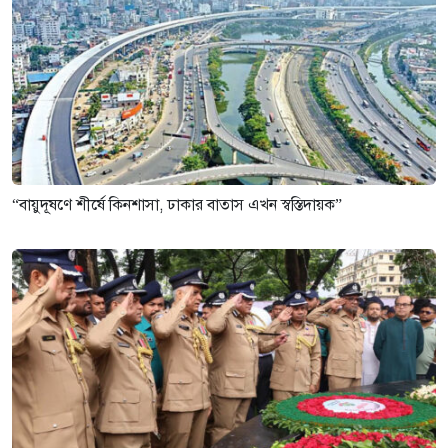
“বায়ুদূষণে শীর্ষে কিনশাসা, ঢাকার বাতাস এখন স্বস্তিদায়ক”