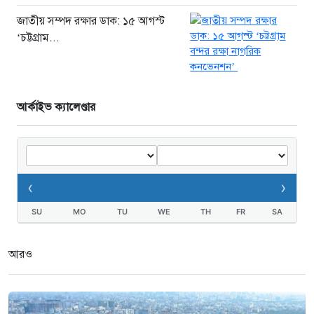
জাতীয় সম্পদ রক্ষার ডাক: ১৫ আগস্ট
‘চট্টগ্রাম...
আর্কাইভ ক্যালেণ্ডার
‹
›
SU
MO
TU
WE
TH
FR
SA
আরও