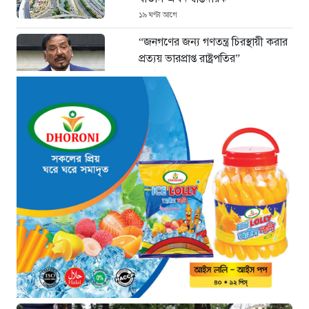
১৯ ঘণ্টা আগে
“জনগণের জন্য গণতন্ত্র চিরস্থায়ী করার
প্রত্যয় ভারপ্রাপ্ত রাষ্ট্রপতির”
১৯ ঘণ্টা আগে
জুলাই গণঅভ্যুত্থান দিবসে সিএমপির
শ্রদ্ধা: নিউমার্কেটের স্মৃতিস্তম্ভে পুষ্পস্তবক
অর্পণ
২০ ঘণ্টা আগে
সন্ধ্যায় ঢাকাসহ ১২ অঞ্চলে ঝোড়ো
হাওয়ার শঙ্কা, বজ্রবৃষ্টির পূর্বাভাস
২২ ঘণ্টা আগে
“বহিষ্কৃত এনসিপি নেতা তানভীর ঢাকায়
গ্রেফতার”
২২ ঘণ্টা আগে
জুলাই স্মৃতি জাদুঘরকে ইতিহাসের