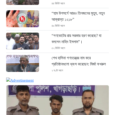
৪৪ মিনিট আগে
“হাম উপসর্গে আরও তিনজনের মৃত্যু, নতুন
আক্রান্ত ১২১৮”
৪৯ মিনিট আগে
“গণভোটের রায় সরকার হরণ করেছে? যা
বললেন নাহিদ ইসলাম”।
৫২ মিনিট আগে
শেখ হাসিনা গণতন্ত্রের নাম করে
প্রতিষ্ঠানগুলো ধ্বংস করেছেন: মির্জা ফখরুল
২ ঘণ্টা আগে
থাইল্যান্ডে ভয়াবহ বন্দুক হামলা: দাদা-দাদিসহ
স্কুলে আরও ৭ জনকে হত্যা
২ ঘণ্টা আগে
সিলেটে দুই বাসের ভয়াবহ সংঘর্ষ: ঝরে গেল
৮টি তাজা প্রাণ, হাসপাতালে ২৫