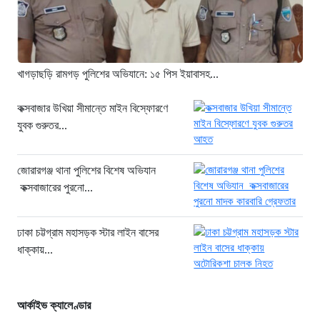
২ ঘণ্টা আগে
সিলিন্ডার লিকেজে ভয়াবহ অগ্নিকাণ্ড: দগ্ধ ৩
জনের অবস্থা আশঙ্কাজনক
২ ঘণ্টা আগে
খাগড়াছড়ি রামগড় পুলিশের অভিযানে: ১৫ পিস ইয়াবাসহ...
খুনির দোসর ও ফ্যাসিবাদের সহযোগী’,
সাকিবকে নিয়ে বিস্ফোরক আসিফ আকবর
কক্সবাজার উখিয়া সীমান্তে মাইন বিস্ফোরণে
যুবক গুরুতর...
২২ ঘণ্টা আগে
“ইলিয়াস আলীকে অপহরণ-হত্যা মামলা:
সাইফুর রহমান গ্রেপ্তার হচ্ছেন”
জোরারগঞ্জ থানা পুলিশের বিশেষ অভিযান
কক্সবাজারের পুরনো...
২২ ঘণ্টা আগে
খাগড়াছড়ি রামগড় পুলিশের অভিযানে: ১৫
পিস ইয়াবাসহ যুবক গ্রেপ্তার
ঢাকা চট্টগ্রাম মহাসড়ক স্টার লাইন বাসের
ধাক্কায়...
২২ ঘণ্টা আগে
আর্কাইভ ক্যালেণ্ডার