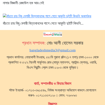
নাসার বিজ্ঞানী রেজাউল হক আর নেই
বাঁচতে চায় বিষু বেপারী বিত্তবানদের পাশে পেতে আকুতি দুইটি কিডনি...
প্রধান সম্পাদক:
মোঃ আলী হোসেন সরকার
bangladeshmedia3@gmail.com
প্রধান কার্যালয়: নোয়াখালী টাওয়ার, ৫৫/বি পুরানা পল্টন (১৭ তলা) ঢাকা-১০০০ থেকে
প্রকাশিত ও ৫২/২ টয়নবী সার্কুলার রোড (মামুন ম্যানশন, গ্রাউন্ড ফ্লোর), ওয়ারি,
বিএস প্রিন্টিং প্রেস ঢাকা-১২০৩ থেকে মুদ্রিত।
বার্তা, সম্পাদকীয় ও ফিচার বিভাগ
স্টাফ ইনচার্জ- ০১৭১৩-৩৬১৫৪৬, নিউজ সংক্রান্ত অভিযোগ থাকলে যোগাযোগ
করুন- ০১৭১১৩৩৭১২০। ফোন: ৭২৮৮৯৩
বিজ্ঞাপন