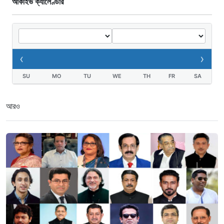
আর্কাইভ ক্যালেণ্ডার
‹
›
SU
MO
TU
WE
TH
FR
SA
আরও