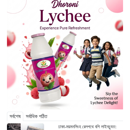
সর্বশেষ
সর্বাধিক পঠিত
ঢাকা-ময়মনসিংহ রেলপথে বগি লাইনচ্যুত: