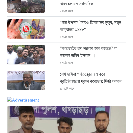
ট্রেন চলাচল স্বাভাবিক
৯ ঘণ্টা আগে
“হাম উপসর্গে আরও তিনজনের মৃত্যু, নতুন
আক্রান্ত ১২১৮”
৯ ঘণ্টা আগে
“গণভোটের রায় সরকার হরণ করেছে? যা
বললেন নাহিদ ইসলাম”।
৯ ঘণ্টা আগে
শেখ হাসিনা গণতন্ত্রের নাম করে
প্রতিষ্ঠানগুলো ধ্বংস করেছেন: মির্জা ফখরুল
১১ ঘণ্টা আগে
থাইল্যান্ডে ভয়াবহ বন্দুক হামলা: দাদা-দাদিসহ
স্কুলে আরও ৭ জনকে হত্যা
১১ ঘণ্টা আগে
সিলেটে দুই বাসের ভয়াবহ সংঘর্ষ: ঝরে গেল
৮টি তাজা প্রাণ, হাসপাতালে ২৫