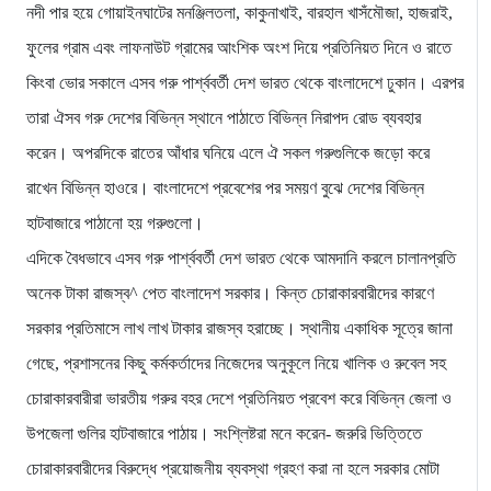
নদী পার হয়ে গোয়াইনঘাটের মনঞ্জিলতলা, কাকুনাখাই, বারহাল খাসঁমৌজা, হাজরাই,
ফুলের গ্রাম এবং লাফনাউট গ্রামের আংশিক অংশ দিয়ে প্রতিনিয়ত দিনে ও রাতে
কিংবা ভোর সকালে এসব গরু পার্শ্ববর্তী দেশ ভারত থেকে বাংলাদেশে ঢুকান। এরপর
তারা ঐসব গরু দেশের বিভিন্ন স্থানে পাঠাতে বিভিন্ন নিরাপদ রোড ব্যবহার
করেন। অপরদিকে রাতের আঁধার ঘনিয়ে এলে ঐ সকল গরুগুলিকে জড়ো করে
রাখেন বিভিন্ন হাওরে। বাংলাদেশে প্রবেশের পর সময়ণ বুঝে দেশের বিভিন্ন
হাটবাজারে পাঠানো হয় গরুগুলো।
এদিকে বৈধভাবে এসব গরু পার্শ্ববর্তী দেশ ভারত থেকে আমদানি করলে চালানপ্রতি
অনেক টাকা রাজস্ব^ পেত বাংলাদেশ সরকার। কিন্ত চোরাকারবারীদের কারণে
সরকার প্রতিমাসে লাখ লাখ টাকার রাজস্ব হরাচ্ছে। স্থানীয় একাধিক সূত্রে জানা
গেছে, প্রশাসনের কিছু কর্মকর্তাদের নিজেদের অনুকূলে নিয়ে খালিক ও রুবেল সহ
চোরাকারবারীরা ভারতীয় গরুর বহর দেশে প্রতিনিয়ত প্রবেশ করে বিভিন্ন জেলা ও
উপজেলা গুলির হাটবাজারে পাঠায়। সংশ্লিষ্টরা মনে করেন- জরুরি ভিত্তিতে
চোরাকারবারীদের বিরুদ্ধে প্রয়োজনীয় ব্যবস্থা গ্রহণ করা না হলে সরকার মোটা