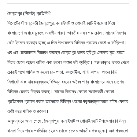
জৈন্তাপুর (সিলেট) প্রতিনিধি
সিলেটের সীমান্তবর্তী জৈন্তাপুর, কানাইঘাট ও গোয়াইনঘাট উপজেলা দিয়ে
বাংলাদেশে অবাধে ঢুকছে ভারতীয় গরু। ভারতীয় এসব গরু চোলাচালানের নিরাপদ
রোট হিসেবে ব্যবহার হচ্ছে এ তিন উপজেলার বিভিন্ন গ্রামের মেঠো ও ফাঁড়িপথ।
এর এই চোরাচালান নিয়ন্ত্রণ করছেন জৈন্তাপুর থানার হরিপুর এলাকার মৃত তোতা
মিয়ার ছেলে আব্দুল খালিক এবং রুবেল নামের দুই ব্যক্তি। গরু ছাড়াও ভারত থেকে
চোরাই পথে খালিক ও রুবেল চা- পাতা, কসমেটিক্স, শাড়ি কাপড়, পাতর বিড়ি,
সিগারেট এবং মাদকদ্রব্যসহ বিভিন্ন ধরনের অবৈধ পণ্য বাংলাদেমে এনে দেশের
বিভিন্ন জেলায় বিক্রয় করছে। তাদের বিরুদ্ধে কোনো সংবাদকর্মী কোনো
প্রতিবেদন প্রকাশ করলে তাদেরকে বিভিন্ন ধরনের ষড়যন্ত্রমূলকভাবে ফাঁদে ফেলার
চেষ্টা করে খালিক ও রুবেল।
অনুসন্ধানে জানা গেছে, জৈন্তাপুর, কানাইঘাট ও গোয়াইনঘাট উপজেলার বিভিন্ন
রাস্তা দিয়ে প্রায় প্রতিদিন ১২০০ থেকে ১৫০০ ভারতীয় গরু ঢুকে। এই গরুগুলো