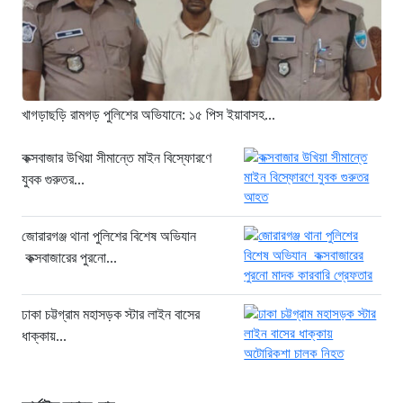
১১ ঘণ্টা আগে
সিলিন্ডার লিকেজে ভয়াবহ অগ্নিকাণ্ড: দগ্ধ ৩
জনের অবস্থা আশঙ্কাজনক
১১ ঘণ্টা আগে
খাগড়াছড়ি রামগড় পুলিশের অভিযানে: ১৫ পিস ইয়াবাসহ...
খুনির দোসর ও ফ্যাসিবাদের সহযোগী’,
সাকিবকে নিয়ে বিস্ফোরক আসিফ আকবর
কক্সবাজার উখিয়া সীমান্তে মাইন বিস্ফোরণে
যুবক গুরুতর...
১ দিন আগে
“ইলিয়াস আলীকে অপহরণ-হত্যা মামলা:
সাইফুর রহমান গ্রেপ্তার হচ্ছেন”
জোরারগঞ্জ থানা পুলিশের বিশেষ অভিযান
কক্সবাজারের পুরনো...
১ দিন আগে
খাগড়াছড়ি রামগড় পুলিশের অভিযানে: ১৫
পিস ইয়াবাসহ যুবক গ্রেপ্তার
ঢাকা চট্টগ্রাম মহাসড়ক স্টার লাইন বাসের
ধাক্কায়...
১ দিন আগে