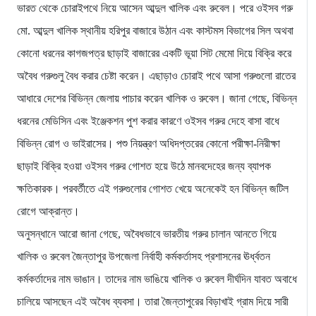
ভারত থেকে চোরাইপথে নিয়ে আসেন আব্দুল খালিক এবং রুবেল। পরে ওইসব গরু
মো. আব্দুল খালিক স্থানীয় হরিপুর বাজারে উঠান এবং কাস্টমস বিভাগের সিল অথবা
কোনো ধরনের কাগজপত্র ছাড়াই বাজারের একটি ভূয়া সিট মেমো দিয়ে বিক্রি করে
অবৈধ গরুগুলু বৈধ করার চেষ্টা করেন। এছাড়াও চোরাই পথে আসা গরুগুলো রাতের
আধারে দেশের বিভিন্ন জেলায় পাচার করেন খালিক ও রুবেল। জানা গেছে, বিভিন্ন
ধরনের মেডিসিন এবং ইঞ্জেকশন পুশ করার কারণে ওইসব গরুর দেহে বাসা বাধে
বিভিন্ন রোগ ও ভাইরাসের। পশু নিয়ন্ত্রণ অধিদপ্তরের কোনো পরীক্ষা-নিরীক্ষা
ছাড়াই বিক্রি হওয়া ওইসব গরুর গোশত হয়ে উঠে মানবদেহের জন্য ব্যাপক
ক্ষতিকারক। পরবর্তীতে এই গরুগুলোর গোশত খেয়ে অনেকেই হন বিভিন্ন জটিল
রোগে আক্রান্ত।
অনুসন্ধানে আরো জানা গেছে, অবৈধভাবে ভারতীয় গরুর চালান আনতে গিয়ে
খালিক ও রুবেল জৈন্তাপুর উপজেলা নির্বাহী কর্মকর্তাসহ প্রশাসনের ঊর্ধ্বতন
কর্মকর্তাদের নাম ভাঙান। তাদের নাম ভাঙিয়ে খালিক ও রুবেল দীর্ঘদিন যাবত অবাধে
চালিয়ে আসছেন এই অবৈধ ব্যবসা। তারা জৈন্তাপুরের বিড়াখাই গ্রাম দিয়ে সারী