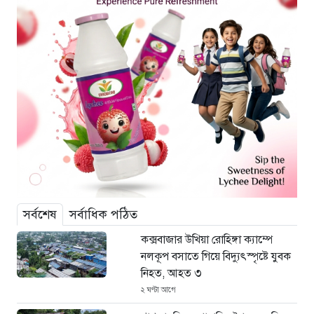
সর্বশেষ
সর্বাধিক পঠিত
কক্সবাজার উখিয়া রোহিঙ্গা ক্যাম্পে
নলকূপ বসাতে গিয়ে বিদ্যুৎস্পৃষ্টে যুবক
নিহত, আহত ৩
২ ঘণ্টা আগে