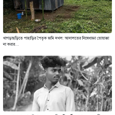
খাগড়াছড়িতে পাহাড়ির পৈতৃক জমি দখল: আদালতের নিষেধাজ্ঞা তোয়াক্কা
না করার...