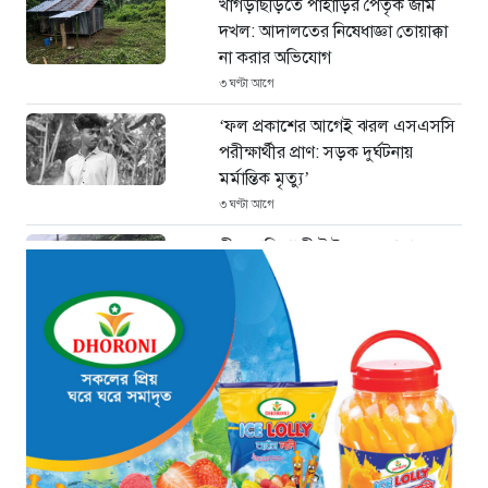
খাগড়াছড়িতে পাহাড়ির পৈতৃক জমি
দখল: আদালতের নিষেধাজ্ঞা তোয়াক্কা
না করার অভিযোগ
৩ ঘণ্টা আগে
‘ফল প্রকাশের আগেই ঝরল এসএসসি
পরীক্ষার্থীর প্রাণ: সড়ক দুর্ঘটনায়
মর্মান্তিক মৃত্যু’
৩ ঘণ্টা আগে
চীনে শক্তিশালী টাইফুনের আঘাত: ঘর
হারিয়েছেন ১০ লাখ বাসিন্দা
৪ ঘণ্টা আগে
এক যুগ পর আত্মসমর্পণ: মৃত্যুদণ্ডের
বিরুদ্ধে আপিল করলেন আবুল কালাম
আযাদ
৪ ঘণ্টা আগে
প্রধানমন্ত্রী তারেক রহমানের সঙ্গে