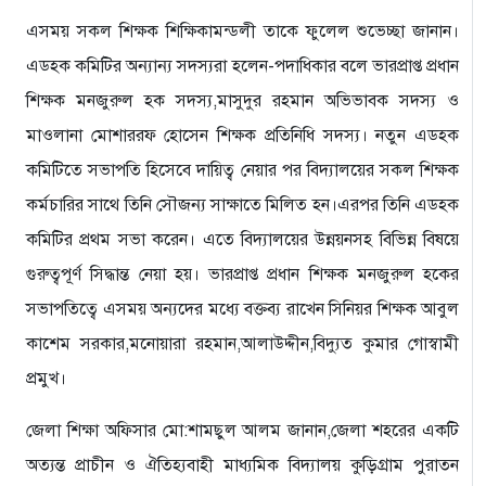
এসময় সকল শিক্ষক শিক্ষিকামন্ডলী তাকে ফুলেল শুভেচ্ছা জানান।
এডহক কমিটির অন্যান্য সদস্যরা হলেন-পদাধিকার বলে ভারপ্রাপ্ত প্রধান
শিক্ষক মনজুরুল হক সদস্য,মাসুদুর রহমান অভিভাবক সদস্য ও
মাওলানা মোশাররফ হোসেন শিক্ষক প্রতিনিধি সদস্য। নতুন এডহক
কমিটিতে সভাপতি হিসেবে দায়িত্ব নেয়ার পর বিদ্যালয়ের সকল শিক্ষক
কর্মচারির সাথে তিনি সৌজন্য সাক্ষাতে মিলিত হন।এরপর তিনি এডহক
কমিটির প্রথম সভা করেন। এতে বিদ্যালয়ের উন্নয়নসহ বিভিন্ন বিষয়ে
গুরুত্বপূর্ণ সিদ্ধান্ত নেয়া হয়। ভারপ্রাপ্ত প্রধান শিক্ষক মনজুরুল হকের
সভাপতিত্বে এসময় অন্যদের মধ্যে বক্তব্য রাখেন সিনিয়র শিক্ষক আবুল
কাশেম সরকার,মনোয়ারা রহমান,আলাউদ্দীন,বিদ্যুত কুমার গোস্বামী
প্রমুখ।
জেলা শিক্ষা অফিসার মো:শামছুল আলম জানান,জেলা শহরের একটি
অত্যন্ত প্রাচীন ও ঐতিহ্যবাহী মাধ্যমিক বিদ্যালয় কুড়িগ্রাম পুরাতন