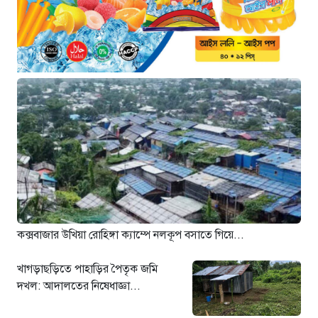
ভারতীয় হাইকমিশনারের সৌজন্য
সাক্ষাৎ
৪ ঘণ্টা আগে
শিক্ষায় নারীদের জয়গান: পাসের হারে
অনন্য মেয়েরা
৪ ঘণ্টা আগে
সৌদি আরবে কারখানায় আগুন: ১৬
বাংলাদেশী শ্রমিকের মৃত্যু
৪ ঘণ্টা আগে
মগবাজারে বেপরোয়া লরির থাবায় ঝরল
দুই মোটরসাইকেল আরোহীর প্রাণ
৪ ঘণ্টা আগে
কক্সবাজার উখিয়া রোহিঙ্গা ক্যাম্পে নলকূপ বসাতে গিয়ে...
এসএসসি পরীক্ষার পাসের হার কমেছে
৬.২০ শতাংশ
খাগড়াছড়িতে পাহাড়ির পৈতৃক জমি
৪ ঘণ্টা আগে
দখল: আদালতের নিষেধাজ্ঞা...