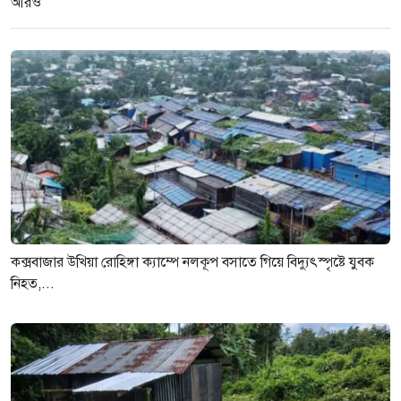
আরও
কক্সবাজার উখিয়া রোহিঙ্গা ক্যাম্পে নলকূপ বসাতে গিয়ে বিদ্যুৎস্পৃষ্টে যুবক
নিহত,...