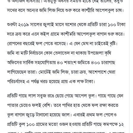
ও অন্যজন ব্যবসায়ী। এতটুকু অবসর সময়ও হাতে নেই তাদের, তবুও
সখের বসে অন্যের জমি লিজ নিয়ে শুরু করে কাশ্মীরি আপেলকুল চাষ।
শুরুটা ২০১৯ সালের জুলাই মাসে যশোর থেকে প্রতিটি চারা ১০০ টাকা
দরে ক্রয় করে এনে কইল গ্রামে কাশী¥রি আপেলকুল বাগান শুরু করে।
রোপনের বছরেই ফল পেতে বসেছে। এ যেন মেঘ না চাইতেই বৃষ্টি।
জমি বা মাটি নির্বাচনে কোন ভেদাভেদ না থাকায় উপজেলা কৃষি
অফিসের সার্বিক সহযোগিতায় ৪০ শতাংশ জমিতে ৪০০ চারাগাছ
লাগিয়েছেন তারা। মোটেই জমি লিজ, চারা ক্রয়, আশেপাশে ঘেরা
পরিচর্যাসহ এ পর্যন্ত খরচ হয়েছে প্রায় এক লক্ষ টাকা।
প্রতিটি গাছে লাল সবুজ রঙে ছেয়ে গেছে আপেল কুল। গাছে গাছে যেন
পাতার চেয়েও ফলই বেশি। তবে পাখির হাত থেকে ফল রক্ষা করতে
কুল বাগান জুড়ে টানানো হয়েছে জাল। এবারই প্রথম ফল পেলেও
প্রতিটি কুল ১০০ গ্রামের মতো ওজন হওয়ায় প্রতিটি গাছে কমপক্ষে ১২