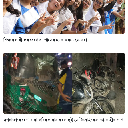
শিক্ষায় নারীদের জয়গান: পাসের হারে অনন্য মেয়েরা
মগবাজারে বেপরোয়া লরির থাবায় ঝরল দুই মোটরসাইকেল আরোহীর প্রাণ