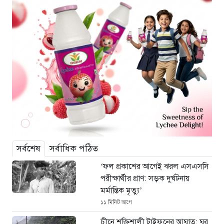
সর্বশেষ
সর্বাধিক পঠিত
‘ফল প্রকাশের আগেই ঝরল এসএসসি
পরীক্ষার্থীর প্রাণ: সড়ক দুর্ঘটনায়
মর্মান্তিক মৃত্যু’
১১ মিনিট আগে
চীনে শক্তিশালী টাইফুনের আঘাত: ঘর