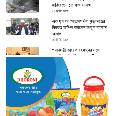
হারিয়েছেন ১০ লাখ বাসিন্দা
৩৪ মিনিট আগে
এক যুগ পর আত্মসমর্পণ: মৃত্যুদণ্ডের
বিরুদ্ধে আপিল করলেন আবুল কালাম
আযাদ
৩৯ মিনিট আগে
প্রধানমন্ত্রী তারেক রহমানের সঙ্গে
ভারতীয় হাইকমিশনারের সৌজন্য
সাক্ষাৎ
৪৩ মিনিট আগে
শিক্ষায় নারীদের জয়গান: পাসের হারে
অনন্য মেয়েরা
৪৬ মিনিট আগে
সৌদি আরবে কারখানায় আগুন: ১৬
বাংলাদেশী শ্রমিকের মৃত্যু
৫০ মিনিট আগে