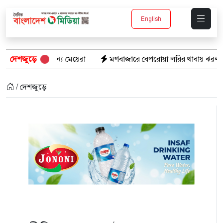
English
্য মেয়েরা
দেশজুড়ে
মগবাজারে বেপরোয়া লরির থাবায় ঝরল দুই মোটরসাইকেল আ
/ দেশজুড়ে