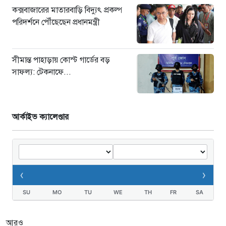
কক্সবাজারের মাতারবাড়ি বিদ্যুৎ প্রকল্প
পরিদর্শনে পৌঁছেছেন প্রধানমন্ত্রী
সীমান্ত পাহাড়ায় কোস্ট গার্ডের বড়
সাফল্য: টেকনাফে...
আর্কাইভ ক্যালেণ্ডার
‹
›
SU
MO
TU
WE
TH
FR
SA
আরও