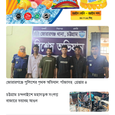
মগবাজারে বেপরোয়া লরির থাবায় ঝরল
দুই মোটরসাইকেল আরোহীর প্রাণ
৫৫ মিনিট আগে
এসএসসি পরীক্ষার পাসের হার কমেছে
৬.২০ শতাংশ
৫৯ মিনিট আগে
এসএসসি ও সমমানের পরীক্ষার ফল
প্রকাশ আগামীকাল
২১ ঘণ্টা আগে
মাধবপুরে সংসদ সদস্যকে নিয়ে
ফেসবুকে অপপ্রচার দুই আইডির বিরুদ্ধে
জোরারগঞ্জে পুলিশের পৃথক অভিযান: গাঁজাসহ গ্রেপ্তার ৪
থানায় জিডি
২২ ঘণ্টা আগে
চট্টগ্রাম চন্দনাইশে মহাসড়ক সংলগ্ন
বাজারে ভয়াবহ আগুন