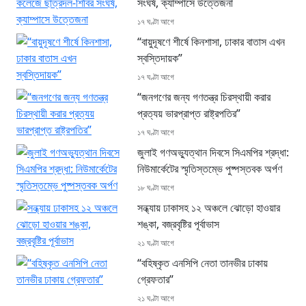
সংঘর্ষ, ক্যাম্পাসে উত্তেজনা
১৭ ঘণ্টা আগে
“বায়ুদূষণে শীর্ষে কিনশাসা, ঢাকার বাতাস এখন
স্বস্তিদায়ক”
১৭ ঘণ্টা আগে
“জনগণের জন্য গণতন্ত্র চিরস্থায়ী করার
প্রত্যয় ভারপ্রাপ্ত রাষ্ট্রপতির”
১৭ ঘণ্টা আগে
জুলাই গণঅভ্যুত্থান দিবসে সিএমপির শ্রদ্ধা:
নিউমার্কেটের স্মৃতিস্তম্ভে পুষ্পস্তবক অর্পণ
১৮ ঘণ্টা আগে
সন্ধ্যায় ঢাকাসহ ১২ অঞ্চলে ঝোড়ো হাওয়ার
শঙ্কা, বজ্রবৃষ্টির পূর্বাভাস
২১ ঘণ্টা আগে
“বহিষ্কৃত এনসিপি নেতা তানভীর ঢাকায়
গ্রেফতার”
২১ ঘণ্টা আগে