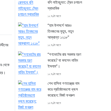
বগি লাইনচ্যুত: ট্রেন চলাচল
স্বাভাবিক
১২ ঘণ্টা আগে
“হাম উপসর্গে আরও
তিনজনের মৃত্যু, নতুন
আক্রান্ত ১২১৮”
্দীনের
১২ ঘণ্টা আগে
“গণভোটের রায় সরকার হরণ
করেছে? যা বললেন নাহিদ
পর থেকে
ইসলাম”।
 হয়।
১২ ঘণ্টা আগে
শেখ হাসিনা গণতন্ত্রের নাম
করে প্রতিষ্ঠানগুলো ধ্বংস
করেছেন: মির্জা ফখরুল
১৩ ঘণ্টা আগে