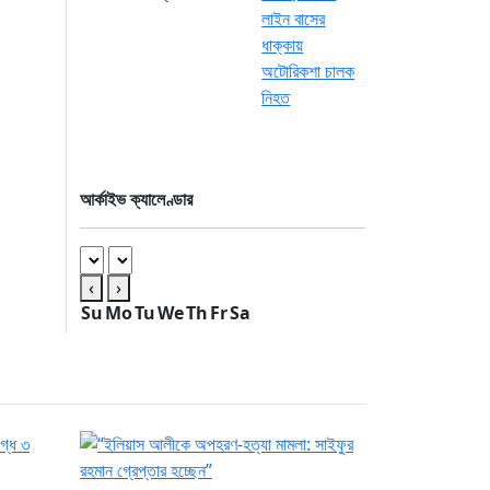
আর্কাইভ ক্যালেণ্ডার
‹
›
Su
Mo
Tu
We
Th
Fr
Sa