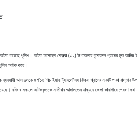
ত
আটক করেছে পুলিশ। আটক আসাদুল মোল্ল্যা (৩২) উপজেলার কুমারনল গ্রামের মৃত আনিচ উদ
া পুলিশ আটক করে।
দক ব্যবসায়ী আসাদুলকে ৪শ’১৫ পিচ ইয়াবা ট্যাবলেটসহ ঝিকরা গ্রামের একটি পাকা রাস্তার উ
 হয়েছে। রবিবার সকালে আটককৃতকে সাতীরার আদালতের মাধ্যমে জেলা কারাগারে প্রেরণ করা