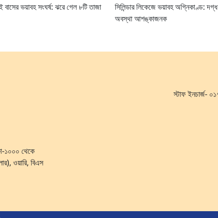
ুই বাসের ভয়াবহ সংঘর্ষ: ঝরে গেল ৮টি তাজা
সিলিন্ডার লিকেজে ভয়াবহ অগ্নিকাণ্ড: দগ্
অবস্থা আশঙ্কাজনক
স্টাফ ইনচার্জ-
ঢাকা-১০০০ থেকে
লোর), ওয়ারি, বিএস