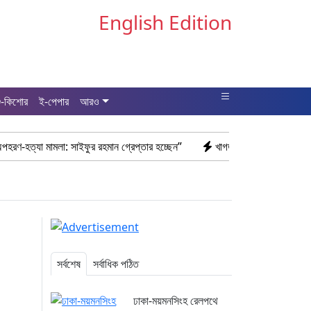
English Edition
ু-কিশোর
ই-পেপার
আরও
: সাইফুর রহমান গ্রেপ্তার হচ্ছেন”
খাগড়াছড়ি রামগড় পুলিশের অভিযানে: ১৫ পিস
সর্বশেষ
সর্বাধিক পঠিত
ঢাকা-ময়মনসিংহ রেলপথে