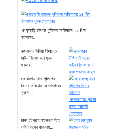
খাগড়াছড়ি রামগড় পুলিশের অভিযানে: ১৫ পিস
ইয়াবাসহ...
কক্সবাজার উখিয়া সীমান্তে
মাইন বিস্ফোরণে যুবক
গুরুতর...
জোরারগঞ্জ থানা পুলিশের
বিশেষ অভিযান কক্সবাজারের
পুরনো...
ঢাকা চট্টগ্রাম মহাসড়ক স্টার
লাইন বাসের ধাক্কায়...