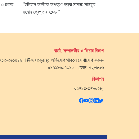
ধ ৩ জনের
“ইলিয়াস আলীকে অপহরণ-হত্যা মামলা: সাইফুর
রহমান গ্রেপ্তার হচ্ছেন”
বার্তা, সম্পাদকীয় ও ফিচার বিভাগ
 ০১৭১৩-৩৬১৫৪৬, নিউজ সংক্রান্ত অভিযোগ থাকলে যোগাযোগ করুন-
০১৭১১৩৩৭১২০। ফোন: ৭২৮৮৯৩
বিজ্ঞাপন
০১৭১৩-৩৭৯০৫৮,