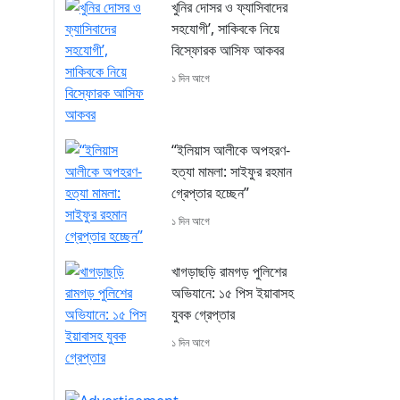
খুনির দোসর ও ফ্যাসিবাদের
সহযোগী’, সাকিবকে নিয়ে
বিস্ফোরক আসিফ আকবর
১ দিন আগে
“ইলিয়াস আলীকে অপহরণ-
হত্যা মামলা: সাইফুর রহমান
গ্রেপ্তার হচ্ছেন”
১ দিন আগে
খাগড়াছড়ি রামগড় পুলিশের
অভিযানে: ১৫ পিস ইয়াবাসহ
যুবক গ্রেপ্তার
১ দিন আগে