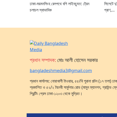
ঢাকা-ময়মনসিংহ রেলপথে বগি লাইনচ্যুত: ট্রেন
সিলেটে দ
চলাচল স্বাভাবিক
প্রাণ,...
প্রধান সম্পাদক:
মোঃ আলী হোসেন সরকার
bangladeshmedia3@gmail.com
প্রধান কার্যালয়: নোয়াখালী টাওয়ার, ৫৫/বি পুরানা পল্টন (১৭ তলা) 
প্রকাশিত ও ৫২/২ টয়নবী সার্কুলার রোড (মামুন ম্যানশন, গ্রাউন্ড ফ্
প্রিন্টিং প্রেস ঢাকা-১২০৩ থেকে মুদ্রিত।