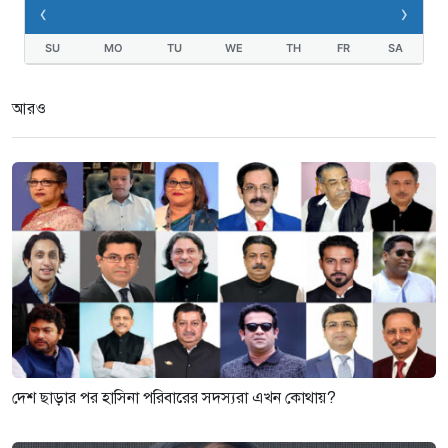
‹
›
SU
MO
TU
WE
TH
FR
SA
আরও
দেশ ছাড়ার পর হাসিনা পরিবারের সদস্যরা এখন কোথায়?