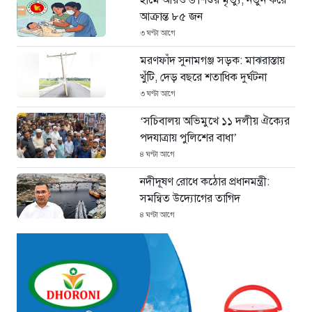
আক্রান্ত ৮৫ জন
৩ ঘণ্টা আগে
মরণফাঁদ সুনামগঞ্জ সড়ক: মাঝরাস্তায়
খুঁটি, দেড় বছরে শতাধিক দুর্ঘটনা
৩ ঘণ্টা আগে
‘সচিবালয় অভিমুখে ১১ দলীয় ঐক্যের
পদযাত্রায় পুলিশের বাধা’
৪ ঘণ্টা আগে
নদীদূষণ রোধে কঠোর প্রধানমন্ত্রী:
সমন্বিত উদ্যোগের তাগিদ
৪ ঘণ্টা আগে
দেশ ছাড়ার পর হাসিনা পরিবারের
সদস্যরা এখন কোথায়?
৫ ঘণ্টা আগে
ইরান সংকটে ইতিবাচক মোড়: