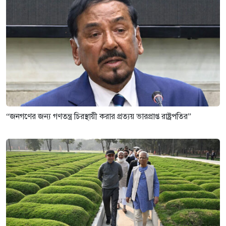
“জনগণের জন্য গণতন্ত্র চিরস্থায়ী করার প্রত্যয় ভারপ্রাপ্ত রাষ্ট্রপতির”