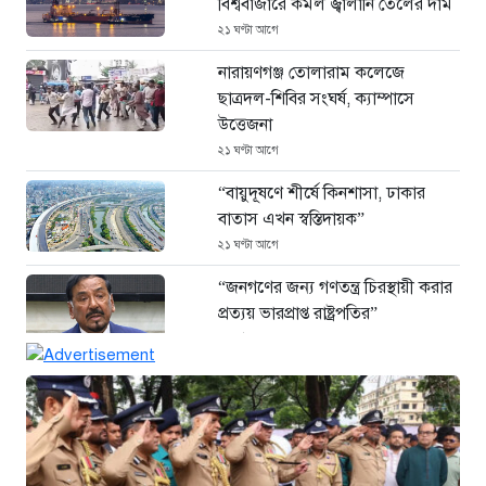
বিশ্ববাজারে কমল জ্বালানি তেলের দাম
২১ ঘণ্টা আগে
নারায়ণগঞ্জ তোলারাম কলেজে
ছাত্রদল-শিবির সংঘর্ষ, ক্যাম্পাসে
উত্তেজনা
২১ ঘণ্টা আগে
“বায়ুদূষণে শীর্ষে কিনশাসা, ঢাকার
বাতাস এখন স্বস্তিদায়ক”
২১ ঘণ্টা আগে
“জনগণের জন্য গণতন্ত্র চিরস্থায়ী করার
প্রত্যয় ভারপ্রাপ্ত রাষ্ট্রপতির”
২২ ঘণ্টা আগে
জুলাই গণঅভ্যুত্থান দিবসে সিএমপির
শ্রদ্ধা: নিউমার্কেটের স্মৃতিস্তম্ভে পুষ্পস্তবক
অর্পণ
২৩ ঘণ্টা আগে