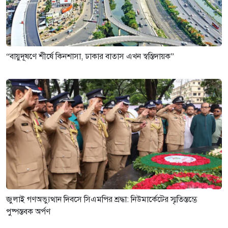
“বায়ুদূষণে শীর্ষে কিনশাসা, ঢাকার বাতাস এখন স্বস্তিদায়ক”
জুলাই গণঅভ্যুত্থান দিবসে সিএমপির শ্রদ্ধা: নিউমার্কেটের স্মৃতিস্তম্ভে
পুষ্পস্তবক অর্পণ