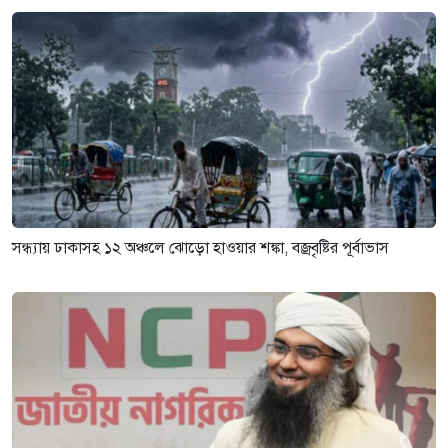
সন্ধ্যায় ঢাকাসহ ১২ অঞ্চলে ঝোড়ো হাওয়ার শঙ্কা, বজ্রবৃষ্টির পূর্বাভাস