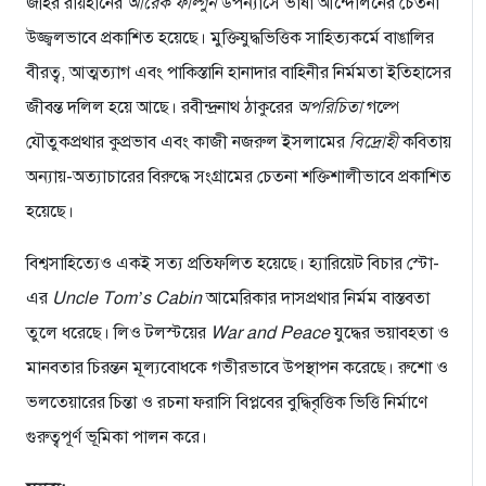
জহির রায়হানের
আরেক ফাল্গুন
উপন্যাসে ভাষা আন্দোলনের চেতনা
উজ্জ্বলভাবে প্রকাশিত হয়েছে। মুক্তিযুদ্ধভিত্তিক সাহিত্যকর্মে বাঙালির
বীরত্ব, আত্মত্যাগ এবং পাকিস্তানি হানাদার বাহিনীর নির্মমতা ইতিহাসের
জীবন্ত দলিল হয়ে আছে। রবীন্দ্রনাথ ঠাকুরের
অপরিচিতা
গল্পে
যৌতুকপ্রথার কুপ্রভাব এবং কাজী নজরুল ইসলামের
বিদ্রোহী
কবিতায়
অন্যায়-অত্যাচারের বিরুদ্ধে সংগ্রামের চেতনা শক্তিশালীভাবে প্রকাশিত
হয়েছে।
বিশ্বসাহিত্যেও একই সত্য প্রতিফলিত হয়েছে। হ্যারিয়েট বিচার স্টো-
এর
Uncle Tom’s Cabin
আমেরিকার দাসপ্রথার নির্মম বাস্তবতা
তুলে ধরেছে। লিও টলস্টয়ের
War and Peace
যুদ্ধের ভয়াবহতা ও
মানবতার চিরন্তন মূল্যবোধকে গভীরভাবে উপস্থাপন করেছে। রুশো ও
ভলতেয়ারের চিন্তা ও রচনা ফরাসি বিপ্লবের বুদ্ধিবৃত্তিক ভিত্তি নির্মাণে
গুরুত্বপূর্ণ ভূমিকা পালন করে।