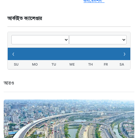
আর্কাইভ ক্যালেণ্ডার
‹
›
SU
MO
TU
WE
TH
FR
SA
আরও