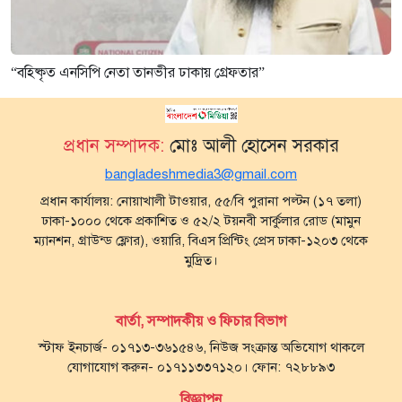
“বহিষ্কৃত এনসিপি নেতা তানভীর ঢাকায় গ্রেফতার”
প্রধান সম্পাদক:
মোঃ আলী হোসেন সরকার
bangladeshmedia3@gmail.com
প্রধান কার্যালয়: নোয়াখালী টাওয়ার, ৫৫/বি পুরানা পল্টন (১৭ তলা)
ঢাকা-১০০০ থেকে প্রকাশিত ও ৫২/২ টয়নবী সার্কুলার রোড (মামুন
ম্যানশন, গ্রাউন্ড ফ্লোর), ওয়ারি, বিএস প্রিন্টিং প্রেস ঢাকা-১২০৩ থেকে
মুদ্রিত।
বার্তা, সম্পাদকীয় ও ফিচার বিভাগ
স্টাফ ইনচার্জ- ০১৭১৩-৩৬১৫৪৬, নিউজ সংক্রান্ত অভিযোগ থাকলে
যোগাযোগ করুন- ০১৭১১৩৩৭১২০। ফোন: ৭২৮৮৯৩
বিজ্ঞাপন