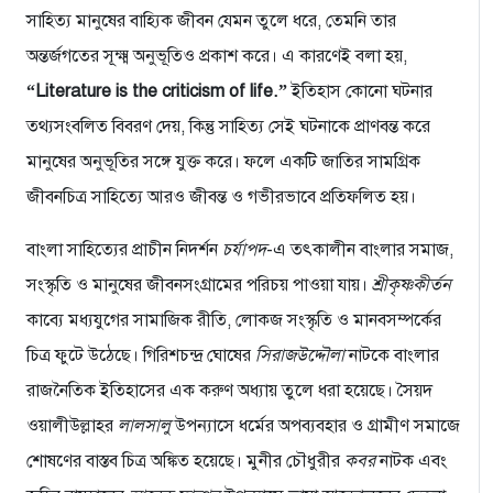
সাহিত্য মানুষের বাহ্যিক জীবন যেমন তুলে ধরে, তেমনি তার
অন্তর্জগতের সূক্ষ্ম অনুভূতিও প্রকাশ করে। এ কারণেই বলা হয়,
“Literature is the criticism of life.”
ইতিহাস কোনো ঘটনার
তথ্যসংবলিত বিবরণ দেয়, কিন্তু সাহিত্য সেই ঘটনাকে প্রাণবন্ত করে
মানুষের অনুভূতির সঙ্গে যুক্ত করে। ফলে একটি জাতির সামগ্রিক
জীবনচিত্র সাহিত্যে আরও জীবন্ত ও গভীরভাবে প্রতিফলিত হয়।
বাংলা সাহিত্যের প্রাচীন নিদর্শন
চর্যাপদ
-এ তৎকালীন বাংলার সমাজ,
সংস্কৃতি ও মানুষের জীবনসংগ্রামের পরিচয় পাওয়া যায়।
শ্রীকৃষ্ণকীর্তন
কাব্যে মধ্যযুগের সামাজিক রীতি, লোকজ সংস্কৃতি ও মানবসম্পর্কের
চিত্র ফুটে উঠেছে। গিরিশচন্দ্র ঘোষের
সিরাজউদ্দৌলা
নাটকে বাংলার
রাজনৈতিক ইতিহাসের এক করুণ অধ্যায় তুলে ধরা হয়েছে। সৈয়দ
ওয়ালীউল্লাহর
লালসালু
উপন্যাসে ধর্মের অপব্যবহার ও গ্রামীণ সমাজে
শোষণের বাস্তব চিত্র অঙ্কিত হয়েছে। মুনীর চৌধুরীর
কবর
নাটক এবং