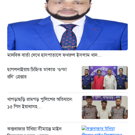
৪ ঘণ্টা আগে
ঢাকা-ময়মনসিংহ রেলপথে বগি
লাইনচ্যুত: ট্রেন চলাচল স্বাভাবিক
২২ ঘণ্টা আগে
“হাম উপসর্গে আরও তিনজনের মৃত্যু,
নতুন আক্রান্ত ১২১৮”
২২ ঘণ্টা আগে
মানবিক বার্তা দেখে হাসপাতালে ফখরুল ইসলাম খান...
ছাগলনাইয়ায় চিহ্নিত ডাকাত ‘গুন্ডা
রনি’ গ্রেপ্তার
খাগড়াছড়ি রামগড় পুলিশের অভিযানে:
১৫ পিস ইয়াবাসহ...
কক্সবাজার উখিয়া সীমান্তে মাইন