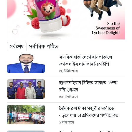
সর্বশেষ
সর্বাধিক পঠিত
মানবিক বার্তা দেখে হাসপাতালে
ফখরুল ইসলাম খান সিআইপি
৫২ মিনিট আগে
ছাগলনাইয়ায় চিহ্নিত ডাকাত ‘গুন্ডা
রনি’ গ্রেপ্তার
৫৬ মিনিট আগে
দৈনিক ৫শ টাকা মজুরীর দাবীতে
বড়লেখায় চা শ্রমিকদের গণবিক্ষোভ
১ ঘণ্টা আগে