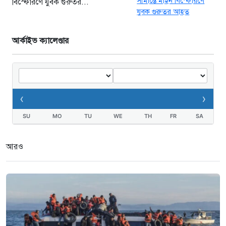
বিস্ফোরণে যুবক গুরুতর...
আর্কাইভ ক্যালেণ্ডার
‹
›
SU
MO
TU
WE
TH
FR
SA
আরও