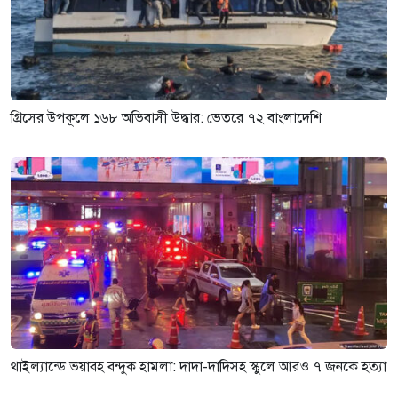
গ্রিসের উপকূলে ১৬৮ অভিবাসী উদ্ধার: ভেতরে ৭২ বাংলাদেশি
থাইল্যান্ডে ভয়াবহ বন্দুক হামলা: দাদা-দাদিসহ স্কুলে আরও ৭ জনকে হত্যা