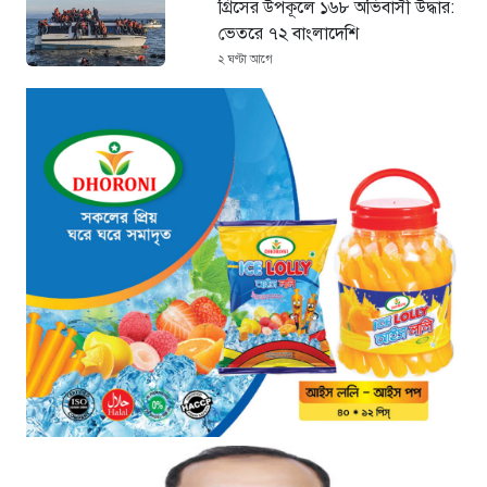
গ্রিসের উপকূলে ১৬৮ অভিবাসী উদ্ধার:
ভেতরে ৭২ বাংলাদেশি
২ ঘণ্টা আগে
“১/১১-তে তারেক রহমানকে আয়নাঘরে
বন্দি রাখা হয়: চিফ প্রসিকিউটর”
২ ঘণ্টা আগে
ডিজিএফআইয়ের ‘আয়নাঘর’ পরিদর্শনে
আন্তর্জাতিক অপরাধ ট্রাইব্যুনালের
বিচারক দল
৩ ঘণ্টা আগে
জুলাই জাদুঘরে দলীয় ইতিহাসের ঠাঁই
হবে না: নাহিদ ইসলাম
৩ ঘণ্টা আগে
ড্যাবের বর্ণাঢ্য চিকিৎসক সমাবেশে
প্রধান অতিথি হিসেবে যোগ দিলেন
প্রধানমন্ত্রী তারেক রহমান