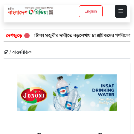
English
 ৫শ টাকা মজুরীর দাবীতে বড়লেখায় চা শ্রমিকদের গণবিক্ষোভ
দেশজুড়ে
“১/১১-ত
/ আন্তর্জাতিক