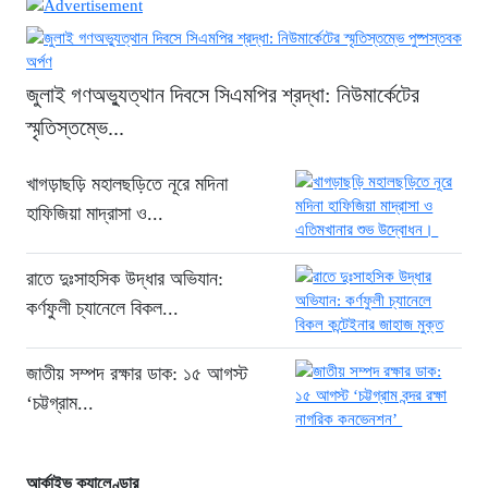
জুলাই গণঅভ্যুত্থান দিবসে সিএমপির শ্রদ্ধা:
নিউমার্কেটের স্মৃতিস্তম্ভে পুষ্পস্তবক অর্পণ
১৯ ঘণ্টা আগে
জুলাই গণঅভ্যুত্থান দিবসে সিএমপির শ্রদ্ধা: নিউমার্কেটের
সন্ধ্যায় ঢাকাসহ ১২ অঞ্চলে ঝোড়ো হাওয়ার
স্মৃতিস্তম্ভে...
শঙ্কা, বজ্রবৃষ্টির পূর্বাভাস
২১ ঘণ্টা আগে
খাগড়াছড়ি মহালছড়িতে নূরে মদিনা
“বহিষ্কৃত এনসিপি নেতা তানভীর ঢাকায়
হাফিজিয়া মাদ্রাসা ও...
গ্রেফতার”
২১ ঘণ্টা আগে
রাতে দুঃসাহসিক উদ্ধার অভিযান:
জুলাই স্মৃতি জাদুঘরকে ইতিহাসের নতুন পর্যায়
কর্ণফুলী চ্যানেলে বিকল...
আখ্যা দিলেন ড. ইউনূস
২১ ঘণ্টা আগে
জাতীয় সম্পদ রক্ষার ডাক: ১৫ আগস্ট
তিস্তায় হু হু করে বাড়ছে পানি : ৪৪ জলকপাট
‘চট্টগ্রাম...
খোলায় বন্যার চরম আশঙ্কা
২১ ঘণ্টা আগে
জুলাই স্মৃতি জাদুঘর হবে গণতন্ত্রের লড়াই ও
আর্কাইভ ক্যালেণ্ডার