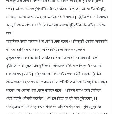
পাকিস্তানীরা তাদের নিশ্চিত পরাজয় জেনেও আঘাত করেছিলো মুক্তিযোদ্ধাদের
ওপর। এদিনও অনেক বুদ্ধিজীবী শহীদ হন ঘাতকদের হাতে। ডা. আলীম চৌধুরী,
ড. আবুল কালাম আজাদকে হত্যা করা হয় ১৫ ডিসেম্বর। দুইদিন পর ১৭ ডিসেম্বর
বধ্যভূমি থেকে তাদের লাশ উদ্ধার করা হয় অসংখ্য বুদ্ধিজীবীর ছিন্নভিন্ন লাশের
সঙ্গে।
অন্যদিকে বারবার আত্মসমর্পণের ঘোষণা দেয়া সত্ত্বেও পাকিস্তানী সেনারা আত্মসমর্পণ
না করে লড়াই করতে থাকে। এদিন চট্টগ্রামের দিকে অগ্রসরমান
মুক্তিযোদ্ধাদেরকে ভাটিয়ারীতে ঘাতকরা বাধা দান করে। ফৌজদারহাট এবং
কুমিরায়ও তারা প্রচন্ড চাপ সৃষ্টি করে। খাদেমনগরে ছিলো পাকিস্তানী সেনাদের
সবচেয়ে মজবুত ঘাঁটি। মুক্তিযোদ্ধা এবং ভারতীয় গুর্খা বাহিনী রাস্তার দুই দিক
থেকে অগ্রসর হতে থাকে। পরাজয়ের চরম পরিণতি এবং ভয়ে দিশেহারা হয়ে বগুড়া
শহরের পাক সেনারা শহর ছেড়ে পালাতে থাকে। পালাবার সময়ও তারা চারদিকে
এলোপাতাড়ি গুলীবর্ষণ করেছিল। সেখানে নিহত হন দুই জন মুক্তিযোদ্ধা।
একাত্তরের এই দিনে ক্যাপ্টেন মহিউদ্দিন জাহাঙ্গীর শহীদ হন। মুক্তিযুদ্ধ শুরু