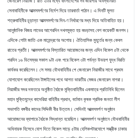
জেনারেল নিয়াজি। রাত ২টার মধ্যে বাংলাদেশের সব জায়গায় অবস্থানরত
সেনাবাহিনীকে আত্মসমর্পণের নির্দেশ দিয়ে তারবার্তা পাঠান। এ দিনটি মূলত
শত্রুবাহিনীর চূড়ান্ত আত্মসমর্পণের দিন-ণ নির্ধারণের মধ্য দিয়ে অতিবাহিত হয়।
আনুষ্ঠানিক বিজয় লাভের আগেরদিন দখলমুক্ত হয় বগুড়াসহ বেশ কয়েকটি জনপদ।
এদিকে গোটা জাতি এক মাহেন্দ্রণের অপোয়। ঐতিহাসিক মুহূর্তের জন্য কেবল
রাতের প্রতীা। আত্মসমর্পণের বিস্তারিত আয়োজনের জন্য এদিন বিকেল ৫টা থেকে
পরদিন ১৬ ডিসেম্বর সকাল ৯টা এবং পরে বিকেল ৩টা পর্যন্ত উভয়প যুদ্ধ বিরতি
কার্যকর করেছিলেন। সে সময় যৌথবাহিনীর পে জেনারেল নিয়াজীর সাথে প্রথম
যোগাযোগ করেছিলেন টাঙ্গাইলের পথে আগত ভারতীয় মেজর জেনারেল নাগরা।
নিয়াজীর সদর দফতরে অনুষ্ঠিত বৈঠকে মুক্তিবাহিনীর একমাত্র প্রতিনিধি ছিলেন
মহান মুক্তিযুদ্ধে কাদেরিয়া বাহিনীর প্রধান, বর্তমান কৃষক শ্রমিক জনতা লীগ
সভাপতি বঙ্গবীর কাদের সিদ্দিকী বীর উত্তম। সেদিনই আত্মসমর্পণ অনুষ্ঠান
আয়োজনের ব্যাপারে বৈঠকে সিদ্ধান্ত হয়েছিল। আত্মসমর্পণ অনুষ্ঠানে যৌথবাহিনীর
অধিনায়ক হিসেবে যোগ দিতে বিকেল সাড়ে ৫টায় হেলিকপ্টারযোগে সস্ত্রীক ঢাকায়