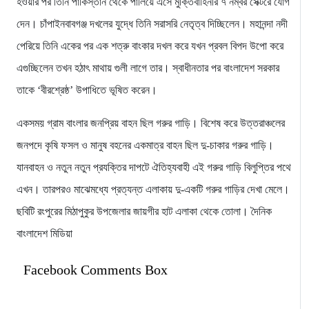
হওয়ার পর তিনি পাকিস্তান থেকে পালিয়ে এসে মুক্তিবাহিনীর ৭ নম্বর সেক্টরে যোগ
দেন। চাঁপাইনবাবগঞ্জ দখলের যুদ্ধে তিনি সরাসরি নেতৃত্ব দিচ্ছিলেন। মহানন্দা নদী
পেরিয়ে তিনি একের পর এক শত্রু বাংকার দখল করে যখন প্রবল বিপদ উপো করে
এগুচ্ছিলেন তখন হঠাৎ মাথায় গুলী লাগে তার। স্বাধীনতার পর বাংলাদেশ সরকার
তাকে ‘বীরশ্রেষ্ঠ’ উপাধিতে ভূষিত করেন।
একসময় গ্রাম বাংলার জনপ্রিয় বাহন ছিল গরুর গাড়ি। বিশেষ করে উত্তরাঞ্চলের
জনপদে কৃষি ফসল ও মানুষ বহনের একমাত্র বাহন ছিল দু-চাকার গরুর গাড়ি।
যানবাহন ও নতুন নতুন প্রযক্তির দাপটে ঐতিহ্যবাহী এই গরুর গাড়ি বিলুপ্তির পথে
এখন। তারপরও মাঝেমধ্যে প্রত্যন্ত এলাকায় দু-একটি গরুর গাড়ির দেখা মেলে।
ছবিটি রংপুরের মিঠাপুকুর উপজেলার জায়গীর হাট এলাকা থেকে তোলা। দৈনিক
বাংলাদেশ মিডিয়া
Facebook Comments Box