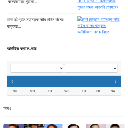
কক্সবাজারের পুরনো...
১ দিন আগে
খাগড়াছড়ি রামগড় পুলিশের অভিযানে: ১৫
পিস ইয়াবাসহ যুবক গ্রেপ্তার
ঢাকা চট্টগ্রাম মহাসড়ক স্টার লাইন বাসের
ধাক্কায়...
১ দিন আগে
আর্কাইভ ক্যালেণ্ডার
‹
›
SU
MO
TU
WE
TH
FR
SA
আরও