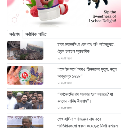
সর্বশেষ
সর্বাধিক পঠিত
ঢাকা-ময়মনসিংহ রেলপথে বগি লাইনচ্যুত:
ট্রেন চলাচল স্বাভাবিক
১১ ঘণ্টা আগে
“হাম উপসর্গে আরও তিনজনের মৃত্যু, নতুন
আক্রান্ত ১২১৮”
১১ ঘণ্টা আগে
“গণভোটের রায় সরকার হরণ করেছে? যা
বললেন নাহিদ ইসলাম”।
১১ ঘণ্টা আগে
শেখ হাসিনা গণতন্ত্রের নাম করে
প্রতিষ্ঠানগুলো ধ্বংস করেছেন: মির্জা ফখরুল