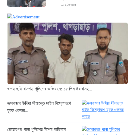
১৩ ঘণ্টা আগে
থাইল্যান্ডে ভয়াবহ বন্দুক হামলা: দাদা-দাদিসহ
স্কুলে আরও ৭ জনকে হত্যা
১৩ ঘণ্টা আগে
সিলেটে দুই বাসের ভয়াবহ সংঘর্ষ: ঝরে গেল
৮টি তাজা প্রাণ, হাসপাতালে ২৫
১৩ ঘণ্টা আগে
সিলিন্ডার লিকেজে ভয়াবহ অগ্নিকাণ্ড: দগ্ধ ৩
জনের অবস্থা আশঙ্কাজনক
১৩ ঘণ্টা আগে
খাগড়াছড়ি রামগড় পুলিশের অভিযানে: ১৫ পিস ইয়াবাসহ...
খুনির দোসর ও ফ্যাসিবাদের সহযোগী’,
সাকিবকে নিয়ে বিস্ফোরক আসিফ আকবর
কক্সবাজার উখিয়া সীমান্তে মাইন বিস্ফোরণে
যুবক গুরুতর...
১ দিন আগে
“ইলিয়াস আলীকে অপহরণ-হত্যা মামলা:
সাইফুর রহমান গ্রেপ্তার হচ্ছেন”
জোরারগঞ্জ থানা পুলিশের বিশেষ অভিযান