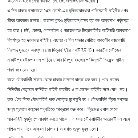
আসেন ভারতের সেনা কর্মকর্তা লে. জে. জগজিৎ সিং অরোরা।
এ দিন ঢাকার বাসাবোতে ‘এস ফোর্স’-এর মুক্তিযোদ্ধারা পাকিস্তানী বাহিনীর ওপর
তীব্র আক্রমণ চালায়। জয়দেবপুরেও মুক্তিযোদ্ধাদের ব্যাপক আক্রমণে পর্যুদস্ত
হয় তারা। টঙ্গী, ডেমরা, গোদনাইল ও নারায়ণগঞ্জে মিত্রবাহিনীর আর্টিলারি আক্রমণে
বিপর্যস্ত হয় দখলদার বাহিনী। এছাড়া এ দিন সাভার পেরিয়ে গাবতলীর কাছাকাছি
নিরাপদ দূরত্বে অবস্থান নেয় মিত্রবাহিনীর একটি ইউনিট। ভারতীয় ফৌজের
একটি প্যারাট্রুপার দল পাঠিয়ে ঢাকার মিরপুর ব্রিজের পাকিস্তানী ডিফেন্স লাইন
পরখ করে নেয়া হয়।
রাতে যৌথবাহিনী সাভার থেকে ঢাকার উদ্দেশে যাত্রা শুরু করে। পথে কাদের
সিদ্দিকীর নেতৃত্বে কাদিরীয়া বাহিনী ভারতীয় ও বাংলাদেশ বাহিনীর সঙ্গে যোগ দেয়।
রাত ২টার দিকে যৌথবাহিনী পাক সৈন্যের মুখোমুখি হয়। যৌথবাহিনী ব্রিজ দখলের
জন্য প্রথমে কমান্ডো পদ্ধতিতে আক্রমণ শুরু করে। ব্রিজের ওপাশ থেকে
পাকবাহিনী মুহুর্মুহু গোলাবর্ষণ করতে থাকে। এ সময় যৌথবাহিনীর আরেকটি দল এসে
পশ্চিম পাড় দিয়ে আক্রমণ চালায়। সারারাত তুমুল যুদ্ধ চলে।