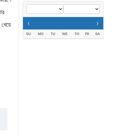
পুষ্পস্তবক অর্পণ
য়ার
১ দিন আগে
‹
›
া খেয়ে
SU
MO
TU
WE
TH
FR
SA