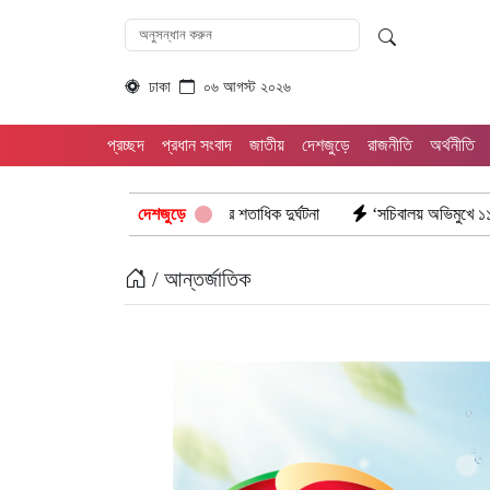
ঢাকা
০৬ আগস্ট ২০২৬
প্রচ্ছদ
প্রধান সংবাদ
জাতীয়
দেশজুড়ে
রাজনীতি
অর্থনীতি
ায় খুঁটি, দেড় বছরে শতাধিক দুর্ঘটনা
দেশজুড়ে
‘সচিবালয় অভিমুখে ১১ দলীয় ঐক্যের পদযাত্রা
/ আন্তর্জাতিক