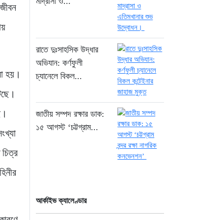
মাদ্রাসা ও...
 জীবন
নারায়ণগঞ্জ তোলারাম কলেজে
ছাত্রদল-শিবির সংঘর্ষ,
ায়
ক্যাম্পাসে উত্তেজনা
রাতে দুঃসাহসিক উদ্ধার
১ দিন আগে
অভিযান: কর্ণফুলী
“বায়ুদূষণে শীর্ষে কিনশাসা,
রা হয়।
চ্যানেলে বিকল...
ঢাকার বাতাস এখন
টেছে।
স্বস্তিদায়ক”
১ দিন আগে
ছে।
জাতীয় সম্পদ রক্ষার ডাক:
১৫ আগস্ট ‘চট্টগ্রাম...
ংখ্যা
“জনগণের জন্য গণতন্ত্র
চিরস্থায়ী করার প্রত্যয়
 চিত্র
ভারপ্রাপ্ত রাষ্ট্রপতির”
হিনীর
১ দিন আগে
জুলাই গণঅভ্যুত্থান দিবসে
আর্কাইভ ক্যালেণ্ডার
সিএমপির শ্রদ্ধা:
নিউমার্কেটের স্মৃতিস্তম্ভে
 কারণে