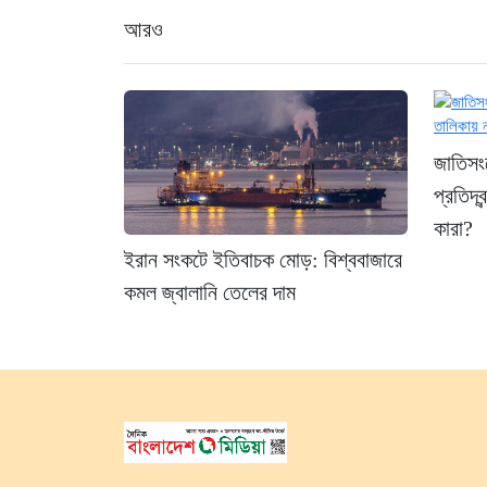
আরও
জাতিসংঘ
প্রতিদ্ব
কারা?
ইরান সংকটে ইতিবাচক মোড়: বিশ্ববাজারে
কমল জ্বালানি তেলের দাম