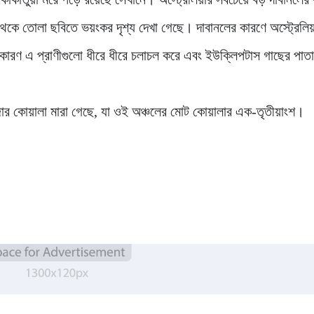
 থেকে তোলা ছবিতে ভয়ংকর দৃশ্য দেখা গেছে। দাবানলের কারণে অস্ট্রেলি
। কারণ এ প্রাণীগুলো ধীরে ধীরে চলাচল করে এবং ইউক্লিপটাস গাছের পাত
াজার কোয়ালা মারা গেছে, যা ওই অঞ্চলের মোট কোয়ালার এক-তৃতীয়াংশ।