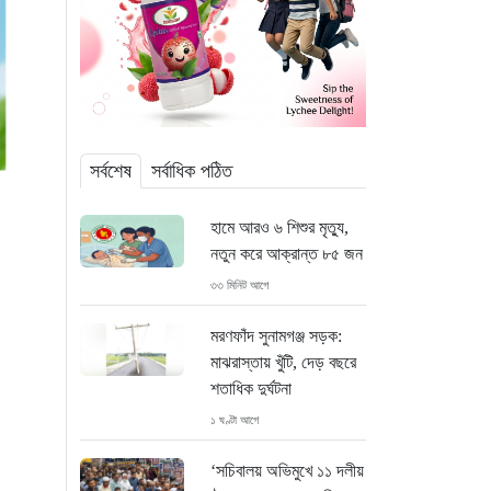
সর্বশেষ
সর্বাধিক পঠিত
হামে আরও ৬ শিশুর মৃত্যু,
নতুন করে আক্রান্ত ৮৫ জন
৩৩ মিনিট আগে
মরণফাঁদ সুনামগঞ্জ সড়ক:
মাঝরাস্তায় খুঁটি, দেড় বছরে
শতাধিক দুর্ঘটনা
১ ঘণ্টা আগে
‘সচিবালয় অভিমুখে ১১ দলীয়