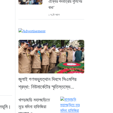
ঐক্যের পদযাত্রায় পুলিশের
বাধা’
১ ঘণ্টা আগে
নদীদূষণ রোধে কঠোর
প্রধানমন্ত্রী: সমন্বিত
উদ্যোগের তাগিদ
১ ঘণ্টা আগে
দেশ ছাড়ার পর হাসিনা
পরিবারের সদস্যরা এখন
কোথায়?
২ ঘণ্টা আগে
জুলাই গণঅভ্যুত্থান দিবসে সিএমপির
শ্রদ্ধা: নিউমার্কেটের স্মৃতিস্তম্ভে...
ইরান সংকটে ইতিবাচক মোড়:
বিশ্ববাজারে কমল জ্বালানি
খাগড়াছড়ি মহালছড়িতে
তেলের দাম
বনভূমি।
নূরে মদিনা হাফিজিয়া
১ দিন আগে