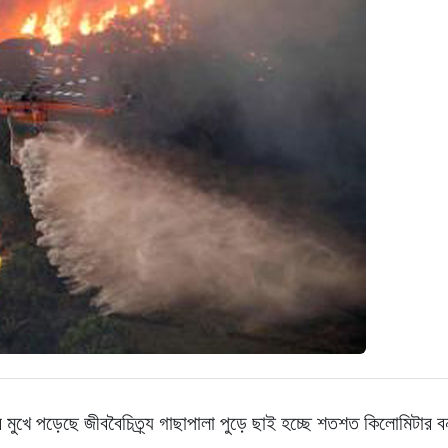
র মুখে পড়েছে জীববৈচিত্র্য গাছাপালা পুড়ে ছাই হচ্ছে শতশত কিলোমিটার 