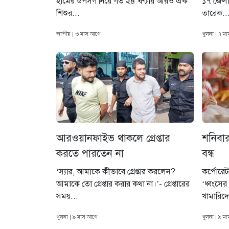
হামের উপসর্গ নিয়ে গত ২৪ ঘণ্টায় আরও এক
১৭ জেলায়
শিশুর...
তারেক..
জাতীয় | ৩ মাস আগে
খুলনা | ৭ ম
আরওয়ানফাইভ থাকলে গ্রেপ্তার
শনিবা
করতে পারতেন না
বন্ধ
‘স্যার, আমাকে কীভাবে গ্রেপ্তার করলেন?
কর্পোরেট
আমাকে তো গ্রেপ্তার করার কথা না।’- গ্রেপ্তারের
‘ধ্বংসের 
সময়...
খামারিদে
খুলনা | ৯ মাস আগে
খুলনা | ৯ ম