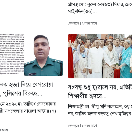
গ্রামস্থ মোঃ নূরুল হক(৬৩) মিয়ার, ছ
মাইনদ্দিন(৩০)...
দেশজুড়ে | ২ বছর আগে
নক হত্যা নিয়ে বেপরোয়া
বঙ্গবন্ধু শুধু ম্যুরালে নয়, প্রতিট
, পুলিশের বিরুদ্ধে...
শিক্ষার্থীর হৃদয়ে...
মে ২০২২ ইং তারিখে নেত্রকোনার
শিক্ষামন্ত্রী ডা. দীপু মনি বলেছেন, শুধু 
ুরী উপজেলায় সায়েদা আক্তার (৭)
নয়, জাতির জনক বঙ্গবন্ধু শেখ মুজিবুর
দেশজুড়ে | ৪ বছর আগে
ছর আগে