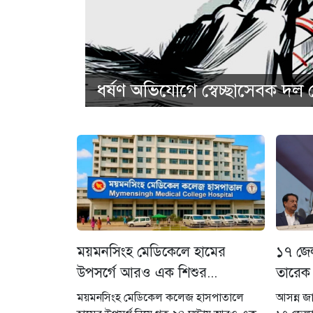
ধর্ষণ অভিযোগে স্বেচ্ছাসেবক দল
ময়মনসিংহ মেডিকেলে হামের
১৭ জেল
উপসর্গে আরও এক শিশুর...
তারেক
ময়মনসিংহ মেডিকেল কলেজ হাসপাতালে
আসন্ন জা