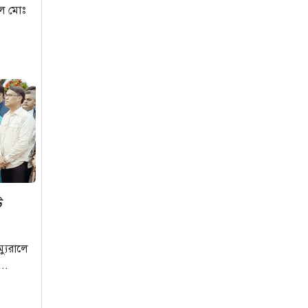
েলে মোঃ
খুনির দোসর ও
ফ্যাসিবাদের সহযোগী’,
সাকিবকে নিয়ে
বিস্ফোরক আসিফ
আকবর
১ দিন আগে
“ইলিয়াস আলীকে
অপহরণ-হত্যা মামলা:
সাইফুর রহমান গ্রেপ্তার
হচ্ছেন”
ি
১ দিন আগে
খাগড়াছড়ি রামগড়
ম্যুরালে
পুলিশের অভিযানে: ১৫
...
পিস ইয়াবাসহ যুবক
গ্রেপ্তার
১ দিন আগে