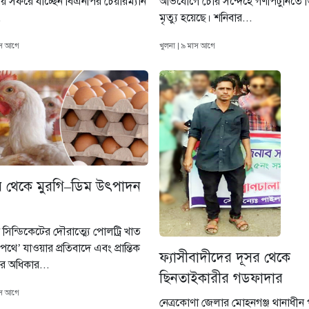
 সফরে যাচ্ছেন বিএনপির চেয়ারম্যান
অভিযোগে চোর সন্দেহে গণপিটুনিতে
.
মৃত্যু হয়েছে। শনিবার...
াস আগে
খুলনা | ৯ মাস আগে
র থেকে মুরগি–ডিম উৎপাদন
 সিন্ডিকেটের দৌরাত্ম্যে পোলট্রি খাত
পথে’ যাওয়ার প্রতিবাদে এবং প্রান্তিক
ফ্যাসীবাদীদের দূসর থেকে
র অধিকার...
ছিনতাইকারীর গডফাদার
াস আগে
নেত্রকোণা জেলার মোহনগঞ্জ থানাধীন