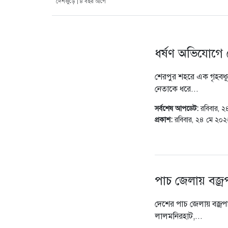
দেশজুড়ে | ৪ বছর আগে
ধর্ষণ অভিযোগে 
শেরপুর শহরে এক গৃহবধূক
নেতাকে ধরে...
সর্বশেষ আপডেট:
রবিবার, 
প্রকাশ:
রবিবার, ২৪ মে ২০
পাচ জেলায় বজ্
দেশের পাচ জেলায় বজ্রপ
লালমনিরহাট,...