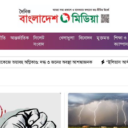
নীতি
আন্তর্জাতিক
সিলেট
খেলাধুলা
বিনোদন
মুক্তমত
শিক্ষা ও
সংবাদ
ক্যাম্পা
৩ জনের অবস্থা আশঙ্কাজনক
“ইলিয়াস আলীকে অপহরণ-হত্যা মামলা: সাইফুর 