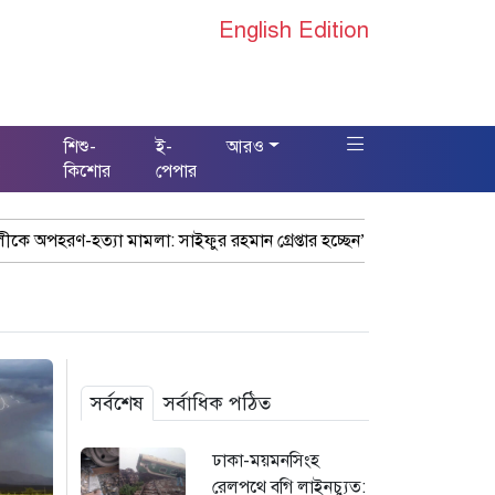
English Edition
শিশু-
ই-
আরও
স
কিশোর
পেপার
রহমান গ্রেপ্তার হচ্ছেন”
খাগড়াছড়ি রামগড় পুলিশের অভিযানে: ১৫ পিস
সর্বশেষ
সর্বাধিক পঠিত
ঢাকা-ময়মনসিংহ
রেলপথে বগি লাইনচ্যুত: