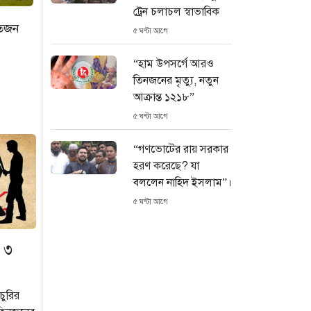
ট্রেন চলাচল স্বাভাবিক
াতজন
৫ ঘণ্টা আগে
“হাম উপসর্গে আরও
তিনজনের মৃত্যু, নতুন
আক্রান্ত ১২১৮”
৫ ঘণ্টা আগে
“গণভোটের রায় সরকার
হরণ করেছে? যা
বললেন নাহিদ ইসলাম”।
৫ ঘণ্টা আগে
শেখ হাসিনা গণতন্ত্রের
ে ৩
নাম করে প্রতিষ্ঠানগুলো
ধ্বংস করেছেন: মির্জা
ফখরুল
চুরির
৬ ঘণ্টা আগে