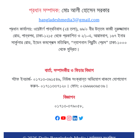
প্রধান সম্পাদক:
মোঃ আলী হোসেন সরকার
bangladeshmedia3@gmail.com
প্রধান কার্যালয়: ওয়েষ্টার্ণ পান্থনিবাস (২য় তলা), ৬৯/০ বীর উত্তম কাজী নুরুজ্জামান
রোড, পান্থপথ, ঢাকা-১২১৫ থেকে প্রকাশিত ও ২/১-এ, আরামবাগ, ১৬৭ ইনার
সার্কুলার রোড, ইডেন কমপ্লেক্স মতিঝিল, “ন্যাশনাল প্রিন্টিং প্রেস” ঢাকা-১০০০
থেকে মুদ্রিত।
বার্তা, সম্পাদকীয় ও ফিচার বিভাগ
স্টাফ ইনচার্জ- ০১৭১৩-৩৬১৫৪৬, নিউজ সংক্রান্ত অভিযোগ থাকলে যোগাযোগ
করুন- ০১৭১১৩৩৭১২০। ফোন: ০২৯৯৬৬৩৬৫৩৬।
বিজ্ঞাপন
০১৭১৩-৩৭৯০৫৮,
© 2026 Daily Bangladesh Media | সর্বস্বত্ব সংরক্ষিত