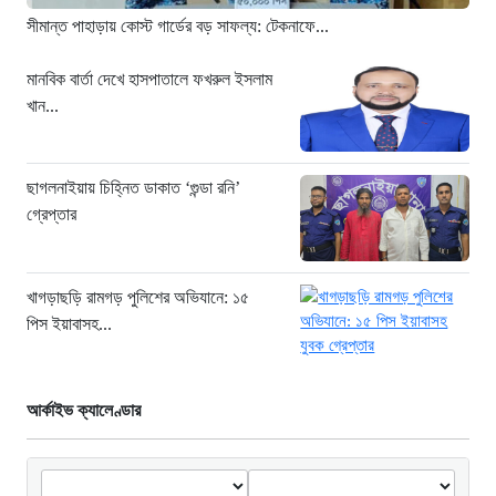
২১ ঘণ্টা আগে
সীমান্ত পাহাড়ায় কোস্ট গার্ডের বড় সাফল্য: টেকনাফে...
“১/১১-তে তারেক রহমানকে আয়নাঘরে বন্দি
রাখা হয়: চিফ প্রসিকিউটর”
মানবিক বার্তা দেখে হাসপাতালে ফখরুল ইসলাম
খান...
২১ ঘণ্টা আগে
ডিজিএফআইয়ের ‘আয়নাঘর’ পরিদর্শনে
আন্তর্জাতিক অপরাধ ট্রাইব্যুনালের বিচারক
ছাগলনাইয়ায় চিহ্নিত ডাকাত ‘গুন্ডা রনি’
দল
গ্রেপ্তার
২২ ঘণ্টা আগে
জুলাই জাদুঘরে দলীয় ইতিহাসের ঠাঁই হবে না:
নাহিদ ইসলাম
খাগড়াছড়ি রামগড় পুলিশের অভিযানে: ১৫
পিস ইয়াবাসহ...
২২ ঘণ্টা আগে
আর্কাইভ ক্যালেণ্ডার