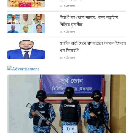
১৫ ঘণ্টা আগে
বিরোধী দল থেকে সরকার: পদের লড়াইয়ে
পিছিয়ে ত্যাগীরা
১৮ ঘণ্টা আগে
মানবিক বার্তা দেখে হাসপাতালে ফখরুল ইসলাম
খান সিআইপি
২০ ঘণ্টা আগে
ছাগলনাইয়ায় চিহ্নিত ডাকাত ‘গুন্ডা রনি’
গ্রেপ্তার
২০ ঘণ্টা আগে
দৈনিক ৫শ টাকা মজুরীর দাবীতে বড়লেখায় চা
শ্রমিকদের গণবিক্ষোভ
২০ ঘণ্টা আগে
গ্রিসের উপকূলে ১৬৮ অভিবাসী উদ্ধার:
ভেতরে ৭২ বাংলাদেশি