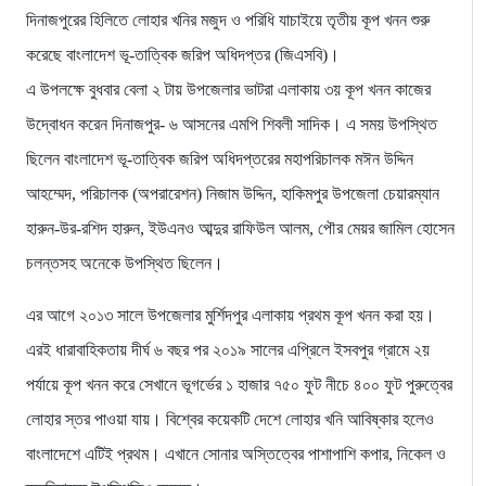
দিনাজপুরের হিলিতে লোহার খনির মজুদ ও পরিধি যাচাইয়ে তৃতীয় কূপ খনন শুরু
করেছে বাংলাদেশ ভূ-তাত্বিক জরিপ অধিদপ্তর (জিএসবি)।
এ উপলক্ষে বুধবার বেলা ২ টায় উপজেলার ভাটরা এলাকায় ৩য় কূপ খনন কাজের
উদ্বোধন করেন দিনাজপুর- ৬ আসনের এমপি শিবলী সাদিক। এ সময় উপস্থিত
ছিলেন বাংলাদেশ ভূ-তাত্বিক জরিপ অধিদপ্তরের মহাপরিচালক মঈন উদ্দিন
আহম্মেদ, পরিচালক (অপরারেশন) নিজাম উদ্দিন, হাকিমপুর উপজেলা চেয়ারম্যান
হারুন-উর-রশিদ হারুন, ইউএনও আব্দুর রাফিউল আলম, পৌর মেয়র জামিল হোসেন
চলন্তসহ অনেকে উপস্থিত ছিলেন।
এর আগে ২০১৩ সালে উপজেলার মুর্শিদপুর এলাকায় প্রথম কূপ খনন করা হয়।
এরই ধারাবাহিকতায় দীর্ঘ ৬ বছর পর ২০১৯ সালের এপ্রিলে ইসবপুর গ্রামে ২য়
পর্যায়ে কূপ খনন করে সেখানে ভূগর্ভের ১ হাজার ৭৫০ ফুট নীচে ৪০০ ফুট পুরুত্বের
লোহার স্তর পাওয়া যায়। বিশ্বের কয়েকটি দেশে লোহার খনি আবিষ্কার হলেও
বাংলাদেশে এটিই প্রথম। এখানে সোনার অস্তিত্বের পাশাপাশি কপার, নিকেল ও