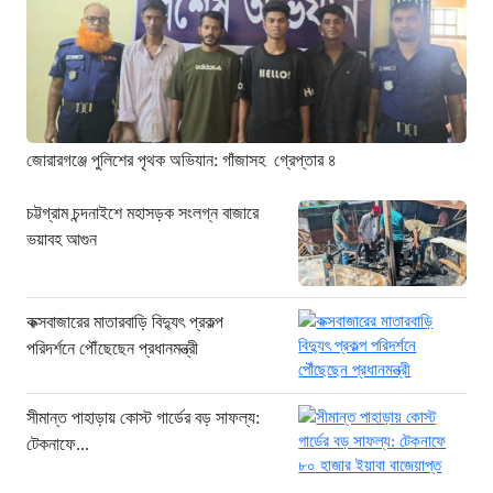
সার্জনকে বদলির নির্দেশ”
৪ ঘণ্টা আগে
“রাষ্ট্রপতি পদ: ইসি থেকে বিএনপির দুটি
মনোনয়নপত্র সংগ্রহ”
৫ ঘণ্টা আগে
জোরারগঞ্জে পুলিশের পৃথক অভিযান: গাঁজাসহ গ্রেপ্তার ৪
যুক্তরাষ্ট্রের সামনে ইরানের ৬ শর্ত: তবেই
খুলবে হরমুজ প্রণালি
চট্টগ্রাম চন্দনাইশে মহাসড়ক সংলগ্ন বাজারে
ভয়াবহ আগুন
৫ ঘণ্টা আগে
মহাস্থানগড়ে নির্মাণে স্থিতাবস্থা বজায় রাখার
নির্দেশ, আপিলের অনুমতি পেল সরকার
কক্সবাজারের মাতারবাড়ি বিদ্যুৎ প্রকল্প
৬ ঘণ্টা আগে
পরিদর্শনে পৌঁছেছেন প্রধানমন্ত্রী
কক্সবাজারের মাতারবাড়ি বিদ্যুৎ প্রকল্প
পরিদর্শনে পৌঁছেছেন প্রধানমন্ত্রী
সীমান্ত পাহাড়ায় কোস্ট গার্ডের বড় সাফল্য:
৬ ঘণ্টা আগে
টেকনাফে...