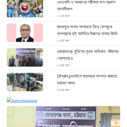
এসএসসি ও সমমানের পরীক্ষার ফল প্রকাশ
আগামীকাল
১ ঘণ্টা আগে
মাধবপুরে সংসদ সদস্যকে নিয়ে ফেসবুকে
অপপ্রচার দুই আইডির বিরুদ্ধে থানায় জিডি
২ ঘণ্টা আগে
জোরারগঞ্জে পুলিশের পৃথক অভিযান: গাঁজাসহ
গ্রেপ্তার ৪
৩ ঘণ্টা আগে
চট্টগ্রাম চন্দনাইশে মহাসড়ক সংলগ্ন বাজারে
ভয়াবহ আগুন
৪ ঘণ্টা আগে
“হাসিনার অনুমতিতেই ইন্টারনেট বন্ধের
পরিকল্পনা বাস্তবায়ন করেন কাদের”
৪ ঘণ্টা আগে
“চাঁদপুরে ঝটিকা সফরে স্বাস্থ্যমন্ত্রী, সিভিল