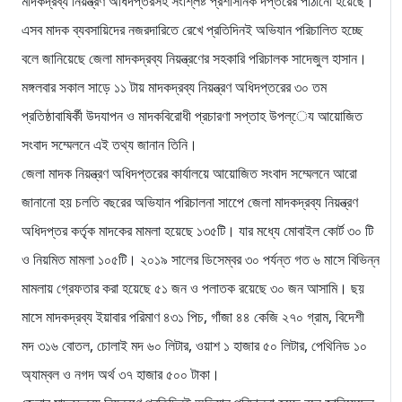
মাদকদ্রব্য নিয়ন্ত্রণ অধিদপ্তরসহ সংশ্লিষ্ট প্রশাসনিক দপ্তরের পাঠানো হয়েছে।
এসব মাদক ব্যবসায়িদের নজরদারিতে রেখে প্রতিদিনই অভিযান পরিচালিত হচ্ছে
বলে জানিয়েছে জেলা মাদকদ্রব্য নিয়ন্ত্রণের সহকারি পরিচালক সাদেজুল হাসান।
মঙ্গলবার সকাল সাড়ে ১১ টায় মাদকদ্রব্য নিয়ন্ত্রণ অধিদপ্তরের ৩০ তম
প্রতিষ্ঠাবাষির্কী উদযাপন ও মাদকবিরোধী প্রচারণা সপ্তাহ উপল্েয আয়োজিত
সংবাদ সম্মেলনে এই তথ্য জানান তিনি।
জেলা মাদক নিয়ন্ত্রণ অধিদপ্তরের কার্যালয়ে আয়োজিত সংবাদ সম্মেলনে আরো
জানানো হয় চলতি বছরের অভিযান পরিচালনা সাপেে জেলা মাদকদ্রব্য নিয়ন্ত্রণ
অধিদপ্তর কর্তৃক মাদকের মামলা হয়েছে ১৩৫টি। যার মধ্যে মোবাইল কোর্ট ৩০ টি
ও নিয়মিত মামলা ১০৫টি। ২০১৯ সালের ডিসেম্বর ৩০ পর্যন্ত গত ৬ মাসে বিভিন্ন
মামলায় গ্রেফতার করা হয়েছে ৫১ জন ও পলাতক রয়েছে ৩০ জন আসামি। ছয়
মাসে মাদকদ্রব্য ইয়াবার পরিমাণ ৪৩১ পিচ, গাঁজা ৪৪ কেজি ২৭০ গ্রাম, বিদেশী
মদ ৩১৬ বোতল, চোলাই মদ ৬০ লিটার, ওয়াশ ১ হাজার ৫০ লিটার, পেথিনিড ১০
অ্যাম্বল ও নগদ অর্থ ৩৭ হাজার ৫০০ টাকা।