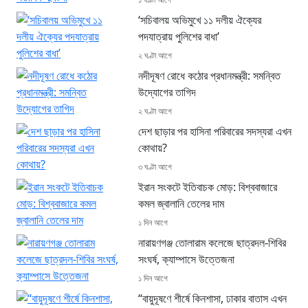
‘সচিবালয় অভিমুখে ১১ দলীয় ঐক্যের
পদযাত্রায় পুলিশের বাধা’
২ ঘণ্টা আগে
নদীদূষণ রোধে কঠোর প্রধানমন্ত্রী: সমন্বিত
উদ্যোগের তাগিদ
২ ঘণ্টা আগে
দেশ ছাড়ার পর হাসিনা পরিবারের সদস্যরা এখন
কোথায়?
৩ ঘণ্টা আগে
ইরান সংকটে ইতিবাচক মোড়: বিশ্ববাজারে
কমল জ্বালানি তেলের দাম
১ দিন আগে
নারায়ণগঞ্জ তোলারাম কলেজে ছাত্রদল-শিবির
সংঘর্ষ, ক্যাম্পাসে উত্তেজনা
১ দিন আগে
“বায়ুদূষণে শীর্ষে কিনশাসা, ঢাকার বাতাস এখন