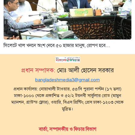
সিলেটে খাল খননে অংশ নেবে ৫০ হাজার মানুষ, রোপণ হবে...
প্রধান সম্পাদক:
মোঃ আলী হোসেন সরকার
bangladeshmedia3@gmail.com
প্রধান কার্যালয়: নোয়াখালী টাওয়ার, ৫৫/বি পুরানা পল্টন (১৭ তলা)
ঢাকা-১০০০ থেকে প্রকাশিত ও ৫২/২ টয়নবী সার্কুলার রোড (মামুন
ম্যানশন, গ্রাউন্ড ফ্লোর), ওয়ারি, বিএস প্রিন্টিং প্রেস ঢাকা-১২০৩ থেকে
মুদ্রিত।
বার্তা, সম্পাদকীয় ও ফিচার বিভাগ