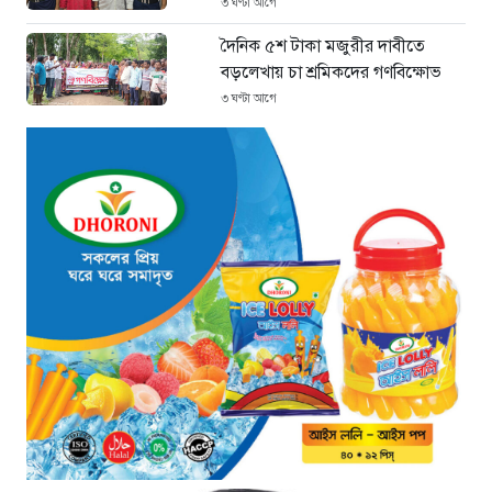
৩ ঘণ্টা আগে
দৈনিক ৫শ টাকা মজুরীর দাবীতে
বড়লেখায় চা শ্রমিকদের গণবিক্ষোভ
৩ ঘণ্টা আগে
গ্রিসের উপকূলে ১৬৮ অভিবাসী উদ্ধার:
ভেতরে ৭২ বাংলাদেশি
৪ ঘণ্টা আগে
“১/১১-তে তারেক রহমানকে আয়নাঘরে
বন্দি রাখা হয়: চিফ প্রসিকিউটর”
৫ ঘণ্টা আগে
ডিজিএফআইয়ের ‘আয়নাঘর’ পরিদর্শনে
আন্তর্জাতিক অপরাধ ট্রাইব্যুনালের
বিচারক দল
৫ ঘণ্টা আগে
জুলাই জাদুঘরে দলীয় ইতিহাসের ঠাঁই
হবে না: নাহিদ ইসলাম