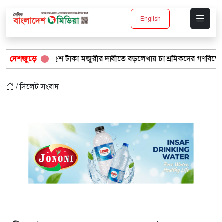
English
শ টাকা মজুরীর দাবীতে বড়লেখায় চা শ্রমিকদের গণবিক্ষোভ
দেশজুড়ে
“১/১১-তে 
/ সিলেট সংবাদ