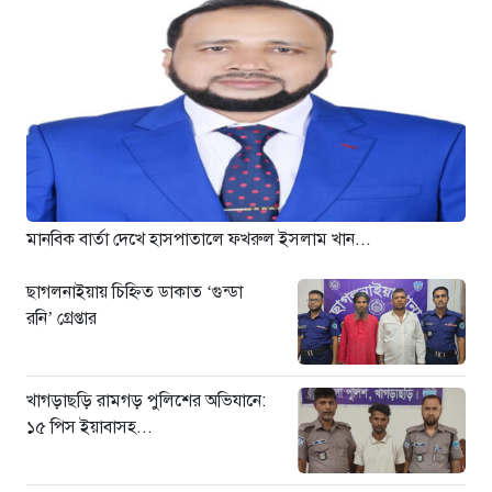
৫ ঘণ্টা আগে
ড্যাবের বর্ণাঢ্য চিকিৎসক সমাবেশে
প্রধান অতিথি হিসেবে যোগ দিলেন
প্রধানমন্ত্রী তারেক রহমান
৬ ঘণ্টা আগে
ঢাকা-ময়মনসিংহ রেলপথে বগি
লাইনচ্যুত: ট্রেন চলাচল স্বাভাবিক
১ দিন আগে
মানবিক বার্তা দেখে হাসপাতালে ফখরুল ইসলাম খান...
ছাগলনাইয়ায় চিহ্নিত ডাকাত ‘গুন্ডা
রনি’ গ্রেপ্তার
খাগড়াছড়ি রামগড় পুলিশের অভিযানে:
১৫ পিস ইয়াবাসহ...