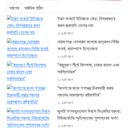
সর্বশেষ
সর্বাধিক পঠিত
ইরান সংকটে ইতিবাচক মোড়: বিশ্ববাজারে
কমল জ্বালানি তেলের দাম
১৯ ঘণ্টা আগে
নারায়ণগঞ্জ তোলারাম কলেজে ছাত্রদল-শিবির
সংঘর্ষ, ক্যাম্পাসে উত্তেজনা
২০ ঘণ্টা আগে
“বায়ুদূষণে শীর্ষে কিনশাসা, ঢাকার বাতাস এখন
স্বস্তিদায়ক”
২০ ঘণ্টা আগে
“জনগণের জন্য গণতন্ত্র চিরস্থায়ী করার
প্রত্যয় ভারপ্রাপ্ত রাষ্ট্রপতির”
২০ ঘণ্টা আগে
জুলাই গণঅভ্যুত্থান দিবসে সিএমপির শ্রদ্ধা:
নিউমার্কেটের স্মৃতিস্তম্ভে পুষ্পস্তবক অর্পণ
২১ ঘণ্টা আগে