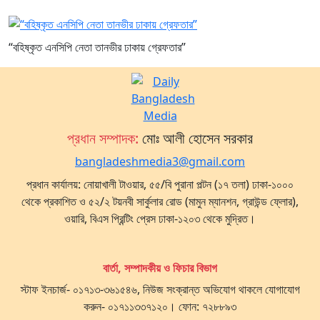
“বহিষ্কৃত এনসিপি নেতা তানভীর ঢাকায় গ্রেফতার”
প্রধান সম্পাদক:
মোঃ আলী হোসেন সরকার
bangladeshmedia3@gmail.com
প্রধান কার্যালয়: নোয়াখালী টাওয়ার, ৫৫/বি পুরানা পল্টন (১৭ তলা) ঢাকা-১০০০
থেকে প্রকাশিত ও ৫২/২ টয়নবী সার্কুলার রোড (মামুন ম্যানশন, গ্রাউন্ড ফ্লোর),
ওয়ারি, বিএস প্রিন্টিং প্রেস ঢাকা-১২০৩ থেকে মুদ্রিত।
বার্তা, সম্পাদকীয় ও ফিচার বিভাগ
স্টাফ ইনচার্জ- ০১৭১৩-৩৬১৫৪৬, নিউজ সংক্রান্ত অভিযোগ থাকলে যোগাযোগ
করুন- ০১৭১১৩৩৭১২০। ফোন: ৭২৮৮৯৩