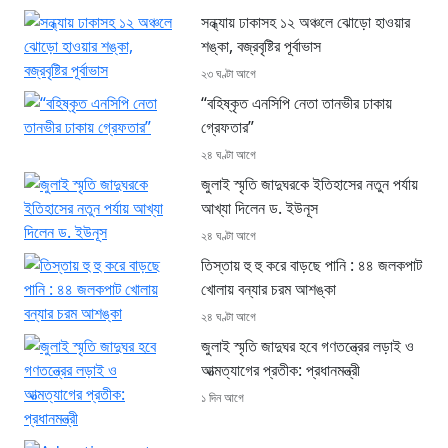
সন্ধ্যায় ঢাকাসহ ১২ অঞ্চলে ঝোড়ো হাওয়ার
শঙ্কা, বজ্রবৃষ্টির পূর্বাভাস
২৩ ঘণ্টা আগে
“বহিষ্কৃত এনসিপি নেতা তানভীর ঢাকায়
গ্রেফতার”
২৪ ঘণ্টা আগে
জুলাই স্মৃতি জাদুঘরকে ইতিহাসের নতুন পর্যায়
আখ্যা দিলেন ড. ইউনূস
২৪ ঘণ্টা আগে
তিস্তায় হু হু করে বাড়ছে পানি : ৪৪ জলকপাট
খোলায় বন্যার চরম আশঙ্কা
২৪ ঘণ্টা আগে
জুলাই স্মৃতি জাদুঘর হবে গণতন্ত্রের লড়াই ও
আত্মত্যাগের প্রতীক: প্রধানমন্ত্রী
১ দিন আগে