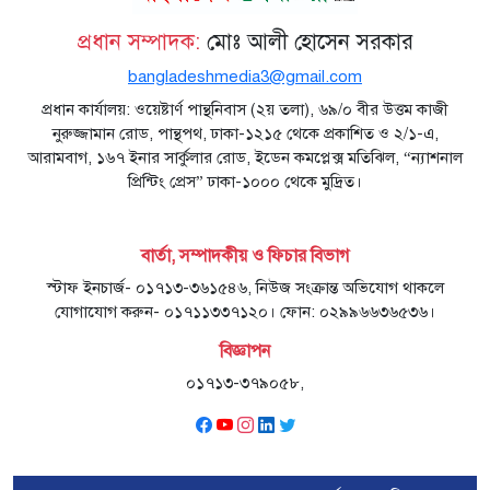
প্রধান সম্পাদক:
মোঃ আলী হোসেন সরকার
bangladeshmedia3@gmail.com
প্রধান কার্যালয়: ওয়েষ্টার্ণ পান্থনিবাস (২য় তলা), ৬৯/০ বীর উত্তম কাজী
নুরুজ্জামান রোড, পান্থপথ, ঢাকা-১২১৫ থেকে প্রকাশিত ও ২/১-এ,
আরামবাগ, ১৬৭ ইনার সার্কুলার রোড, ইডেন কমপ্লেক্স মতিঝিল, “ন্যাশনাল
প্রিন্টিং প্রেস” ঢাকা-১০০০ থেকে মুদ্রিত।
বার্তা, সম্পাদকীয় ও ফিচার বিভাগ
স্টাফ ইনচার্জ- ০১৭১৩-৩৬১৫৪৬, নিউজ সংক্রান্ত অভিযোগ থাকলে
যোগাযোগ করুন- ০১৭১১৩৩৭১২০। ফোন: ০২৯৯৬৬৩৬৫৩৬।
বিজ্ঞাপন
০১৭১৩-৩৭৯০৫৮,