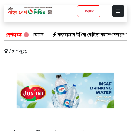
English
সপাতালে
দেশজুড়ে
কক্সবাজার উখিয়া রোহিঙ্গা ক্যাম্পে নলকূপ বসাতে গিয়ে বিদ্যুৎস্প
/ দেশজুড়ে