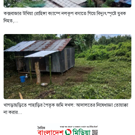
কক্সবাজার উখিয়া রোহিঙ্গা ক্যাম্পে নলকূপ বসাতে গিয়ে বিদ্যুৎস্পৃষ্টে যুবক
নিহত,...
খাগড়াছড়িতে পাহাড়ির পৈতৃক জমি দখল: আদালতের নিষেধাজ্ঞা তোয়াক্কা
না করার...