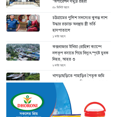
‘অপারেশন সমুদ্র প্রহরা
৫৮ মিনিট আগে
চট্টগ্রামের পুলিশ সদস্যের ঝুলন্ত লাশ
উদ্ধার রক্তাক্ত অবস্থায় স্ত্রী ভর্তি
হাসপাতালে
১ ঘণ্টা আগে
কক্সবাজার উখিয়া রোহিঙ্গা ক্যাম্পে
নলকূপ বসাতে গিয়ে বিদ্যুৎস্পৃষ্টে যুবক
নিহত, আহত ৩
৬ ঘণ্টা আগে
খাগড়াছড়িতে পাহাড়ির পৈতৃক জমি
দখল: আদালতের নিষেধাজ্ঞা তোয়াক্কা
না করার অভিযোগ
৭ ঘণ্টা আগে
‘ফল প্রকাশের আগেই ঝরল এসএসসি
পরীক্ষার্থীর প্রাণ: সড়ক দুর্ঘটনায়