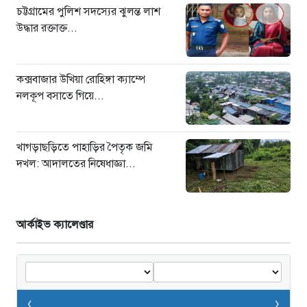
সৌদি আরবে কারখানায় আগুন: ১৬
চট্টগ্রামের পুলিশ সদস্যের ঝুলন্ত লাশ
বাংলাদেশী শ্রমিকের মৃত্যু
উদ্ধার রক্তাক্ত...
৭ ঘণ্টা আগে
কক্সবাজার উখিয়া রোহিঙ্গা ক্যাম্পে
নলকূপ বসাতে গিয়ে...
খাগড়াছড়িতে পাহাড়ির পৈতৃক জমি
দখল: আদালতের নিষেধাজ্ঞা...
আর্কাইভ ক্যালেণ্ডার
‹
›