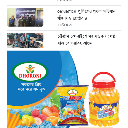
৬ ঘণ্টা আগে
জোরারগঞ্জে পুলিশের পৃথক অভিযান:
গাঁজাসহ গ্রেপ্তার ৪
৭ ঘণ্টা আগে
চট্টগ্রাম চন্দনাইশে মহাসড়ক সংলগ্ন
বাজারে ভয়াবহ আগুন
৮ ঘণ্টা আগে
“হাসিনার অনুমতিতেই ইন্টারনেট বন্ধের
পরিকল্পনা বাস্তবায়ন করেন কাদের”
৮ ঘণ্টা আগে
“চাঁদপুরে ঝটিকা সফরে স্বাস্থ্যমন্ত্রী,
সিভিল সার্জনকে বদলির নির্দেশ”
৮ ঘণ্টা আগে
“রাষ্ট্রপতি পদ: ইসি থেকে বিএনপির দুটি
মনোনয়নপত্র সংগ্রহ”
৯ ঘণ্টা আগে