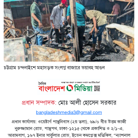
চট্টগ্রাম চন্দনাইশে মহাসড়ক সংলগ্ন বাজারে ভয়াবহ আগুন
প্রধান সম্পাদক:
মোঃ আলী হোসেন সরকার
bangladeshmedia3@gmail.com
প্রধান কার্যালয়: ওয়েষ্টার্ণ পান্থনিবাস (২য় তলা), ৬৯/০ বীর উত্তম কাজী
নুরুজ্জামান রোড, পান্থপথ, ঢাকা-১২১৫ থেকে প্রকাশিত ও ২/১-এ,
আরামবাগ, ১৬৭ ইনার সার্কুলার রোড, ইডেন কমপ্লেক্স মতিঝিল, “ন্যাশনাল