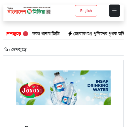
English
দ্ধে থানায় জিডি
দেশজুড়ে
জোরারগঞ্জে পুলিশের পৃথক অভিযান: গাঁজাসহ গ্রেপ্তা
/ দেশজুড়ে