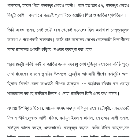
থাকতেন, হতেন পিতা বঙ্গবন্ধুর চেয়েও বয়সী। বয়স হত তার ৫৭, বঙ্গবন্ধুর চেয়েও
কিছুটা বেশি। কারণ ৫৫ বছরেই প্রাণ দিতে হয়েছিল পিতা ও জাতির স্থপতিকে।
তিনি আরও বলেন, সেই ছোট্ট বয়স থেকেই রাসেলের ছিল অসাধারণ নেতৃত্বসুলভ
আচরণ ও পরোপকারী মনোভাব। আমি চাই আমাদের দেশের কোমলমতি শিক্ষার্থীদের
মাঝে রাসেলের গুণাবলি ছড়িয়ে দেওয়ার ব্যবস্থা করা হোক।
প্রধানমন্ত্রী কনিষ্ঠ ভাই ও জাতির জনক বঙ্গবন্ধু শেখ মুজিবুর রহমানের কনিষ্ঠ পুত্র
শেখ রাসেলের ৫৭তম জন্মদিন উপলক্ষে কেন্দ্রীয় আওয়ামী লীগের কর্মসূচির অংশ
হিসাবে সিলেট জেলা আওয়ামী লীগের উদ্যেগে ১৮ অক্টোবর রবিবার বাদ জোহর
শাহজালাল দরগাহ মসজিদে মিলাদ ও দোয়া মাহফিলে তিনি এসব কথা বলেন।
এসময় উপস্থিত ছিলেন, সাবেক সংসদ সদস্য শফিকুর রহমান চৌধুরী, এডভোকেট
নিজাম উদ্দিন,সুজাত আলী রফিক, হুমায়ুন ইসলাম কামাল, মোহাম্মদ আলী দুলাল,
সাইফুল আলম রুহেল, এডভোকেট মাহফুজুর রহমান, কবির উদ্দিন আহমদ,সাদ