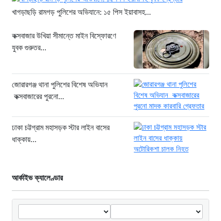
১৩ ঘণ্টা আগে
খাগড়াছড়ি রামগড় পুলিশের অভিযানে: ১৫ পিস ইয়াবাসহ...
ঢাকা চট্টগ্রাম মহাসড়ক স্টার লাইন বাসের
কক্সবাজার উখিয়া সীমান্তে মাইন বিস্ফোরণে
ধাক্কায় অটোরিকশা চালক নিহত
যুবক গুরুতর...
১৩ ঘণ্টা আগে
হামে আরও ৬ শিশুর মৃত্যু, নতুন করে
আক্রান্ত ৮৫ জন
জোরারগঞ্জ থানা পুলিশের বিশেষ অভিযান
১৬ ঘণ্টা আগে
কক্সবাজারের পুরনো...
মরণফাঁদ সুনামগঞ্জ সড়ক: মাঝরাস্তায় খুঁটি,
দেড় বছরে শতাধিক দুর্ঘটনা
ঢাকা চট্টগ্রাম মহাসড়ক স্টার লাইন বাসের
১৬ ঘণ্টা আগে
ধাক্কায়...
‘সচিবালয় অভিমুখে ১১ দলীয় ঐক্যের
পদযাত্রায় পুলিশের বাধা’
আর্কাইভ ক্যালেণ্ডার
১৬ ঘণ্টা আগে
নদীদূষণ রোধে কঠোর প্রধানমন্ত্রী: সমন্বিত
উদ্যোগের তাগিদ