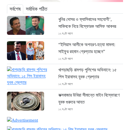
সর্বশেষ
সর্বাধিক পঠিত
খুনির দোসর ও ফ্যাসিবাদের সহযোগী’,
সাকিবকে নিয়ে বিস্ফোরক আসিফ আকবর
১২ ঘণ্টা আগে
“ইলিয়াস আলীকে অপহরণ-হত্যা মামলা:
সাইফুর রহমান গ্রেপ্তার হচ্ছেন”
১২ ঘণ্টা আগে
খাগড়াছড়ি রামগড় পুলিশের অভিযানে: ১৫
পিস ইয়াবাসহ যুবক গ্রেপ্তার
১২ ঘণ্টা আগে
কক্সবাজার উখিয়া সীমান্তে মাইন বিস্ফোরণে
যুবক গুরুতর আহত
১২ ঘণ্টা আগে
জোরারগঞ্জ থানা পুলিশের বিশেষ অভিযান
কক্সবাজারের পুরনো মাদক কারবারি গ্রেফতার