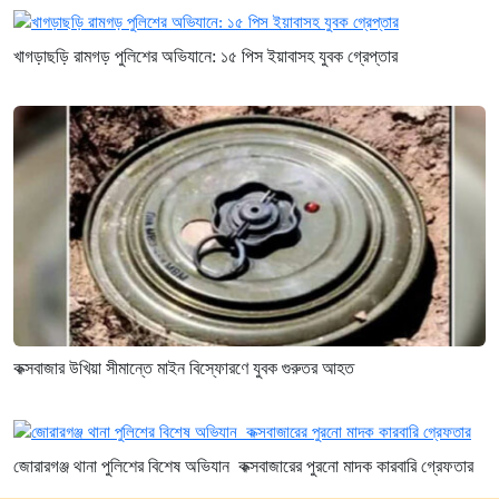
খাগড়াছড়ি রামগড় পুলিশের অভিযানে: ১৫ পিস ইয়াবাসহ যুবক গ্রেপ্তার
কক্সবাজার উখিয়া সীমান্তে মাইন বিস্ফোরণে যুবক গুরুতর আহত
জোরারগঞ্জ থানা পুলিশের বিশেষ অভিযান কক্সবাজারের পুরনো মাদক কারবারি গ্রেফতার