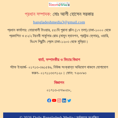
প্রধান সম্পাদক:
মোঃ আলী হোসেন সরকার
bangladeshmedia3@gmail.com
প্রধান কার্যালয়: নোয়াখালী টাওয়ার, ৫৫/বি পুরানা পল্টন (১৭ তলা) ঢাকা-১০০০ থেকে
প্রকাশিত ও ৫২/২ টয়নবী সার্কুলার রোড (মামুন ম্যানশন, গ্রাউন্ড ফ্লোর), ওয়ারি,
বিএস প্রিন্টিং প্রেস ঢাকা-১২০৩ থেকে মুদ্রিত।
বার্তা, সম্পাদকীয় ও ফিচার বিভাগ
স্টাফ ইনচার্জ- ০১৭১৩-৩৬১৫৪৬, নিউজ সংক্রান্ত অভিযোগ থাকলে যোগাযোগ
করুন- ০১৭১১৩৩৭১২০। ফোন: ৭২৮৮৯৩
বিজ্ঞাপন
০১৭১৩-৩৭৯০৫৮,
© 2026 Daily Bangladesh Media | সর্বস্বত্ব সংরক্ষিত