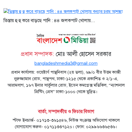
তিস্তায় হু হু করে বাড়ছে পানি : ৪৪ জলকপাট খোলায়...
প্রধান সম্পাদক:
মোঃ আলী হোসেন সরকার
bangladeshmedia3@gmail.com
প্রধান কার্যালয়: ওয়েষ্টার্ণ পান্থনিবাস (২য় তলা), ৬৯/০ বীর উত্তম কাজী
নুরুজ্জামান রোড, পান্থপথ, ঢাকা-১২১৫ থেকে প্রকাশিত ও ২/১-এ,
আরামবাগ, ১৬৭ ইনার সার্কুলার রোড, ইডেন কমপ্লেক্স মতিঝিল, “ন্যাশনাল
প্রিন্টিং প্রেস” ঢাকা-১০০০ থেকে মুদ্রিত।
বার্তা, সম্পাদকীয় ও ফিচার বিভাগ
স্টাফ ইনচার্জ- ০১৭১৩-৩৬১৫৪৬, নিউজ সংক্রান্ত অভিযোগ থাকলে
যোগাযোগ করুন- ০১৭১১৩৩৭১২০। ফোন: ০২৯৯৬৬৩৬৫৩৬।