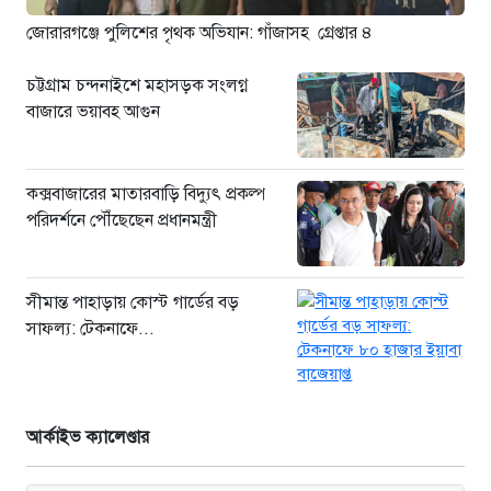
পরিদর্শনে পৌঁছেছেন প্রধানমন্ত্রী
৮ ঘণ্টা আগে
জোরারগঞ্জে পুলিশের পৃথক অভিযান: গাঁজাসহ গ্রেপ্তার ৪
চট্টগ্রাম চন্দনাইশে মহাসড়ক সংলগ্ন
বাজারে ভয়াবহ আগুন
কক্সবাজারের মাতারবাড়ি বিদ্যুৎ প্রকল্প
পরিদর্শনে পৌঁছেছেন প্রধানমন্ত্রী
সীমান্ত পাহাড়ায় কোস্ট গার্ডের বড়
সাফল্য: টেকনাফে...
আর্কাইভ ক্যালেণ্ডার