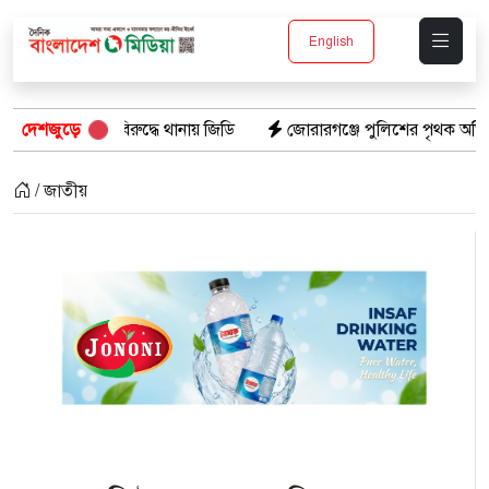
English
 বিরুদ্ধে থানায় জিডি
দেশজুড়ে
জোরারগঞ্জে পুলিশের পৃথক অভিযান: গাঁজাসহ গ্র
/ জাতীয়