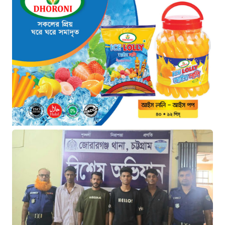
৬ ঘণ্টা আগে
“চাঁদপুরে ঝটিকা সফরে স্বাস্থ্যমন্ত্রী,
সিভিল সার্জনকে বদলির নির্দেশ”
৬ ঘণ্টা আগে
“রাষ্ট্রপতি পদ: ইসি থেকে বিএনপির দুটি
মনোনয়নপত্র সংগ্রহ”
৬ ঘণ্টা আগে
যুক্তরাষ্ট্রের সামনে ইরানের ৬ শর্ত:
তবেই খুলবে হরমুজ প্রণালি
৭ ঘণ্টা আগে
মহাস্থানগড়ে নির্মাণে স্থিতাবস্থা বজায়
রাখার নির্দেশ, আপিলের অনুমতি পেল
সরকার
৭ ঘণ্টা আগে
কক্সবাজারের মাতারবাড়ি বিদ্যুৎ প্রকল্প