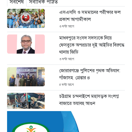
সর্বশেষ
সর্বাধিক পঠিত
এসএসসি ও সমমানের পরীক্ষার ফল
প্রকাশ আগামীকাল
৩ ঘণ্টা আগে
মাধবপুরে সংসদ সদস্যকে নিয়ে
ফেসবুকে অপপ্রচার দুই আইডির বিরুদ্ধে
থানায় জিডি
৩ ঘণ্টা আগে
জোরারগঞ্জে পুলিশের পৃথক অভিযান:
গাঁজাসহ গ্রেপ্তার ৪
৫ ঘণ্টা আগে
চট্টগ্রাম চন্দনাইশে মহাসড়ক সংলগ্ন
বাজারে ভয়াবহ আগুন
৫ ঘণ্টা আগে
“হাসিনার অনুমতিতেই ইন্টারনেট বন্ধের
পরিকল্পনা বাস্তবায়ন করেন কাদের”