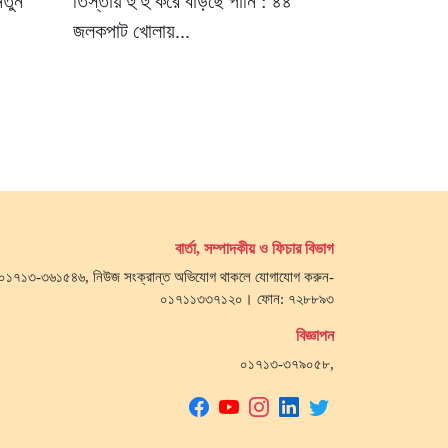
নতুন
তিস্তায় হু হু করে বাড়ছে পানি : ৪৪
জলকপাট খোলায়...
বার্তা, সম্পাদকীয় ও ফিচার বিভাগ
জ- ০১৭১৩-৩৬১৫৪৬, নিউজ সংক্রান্ত অভিযোগ থাকলে যোগাযোগ করুন-
০১৭১১৩৩৭১২০। ফোন: ৭২৮৮৯৩
বিজ্ঞাপন
০১৭১৩-৩৭৯০৫৮,