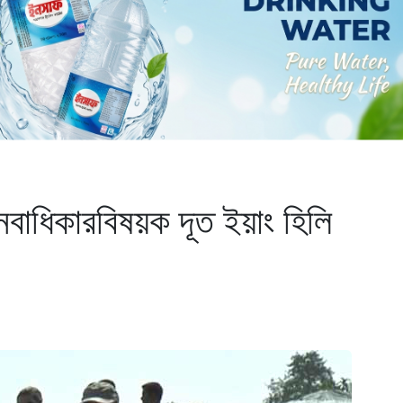
মানবাধিকারবিষয়ক দূত ইয়াং হিলি