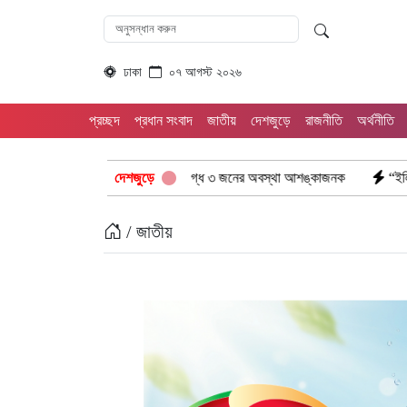
ঢাকা
০৭ আগস্ট ২০২৬
প্রচ্ছদ
প্রধান সংবাদ
জাতীয়
দেশজুড়ে
রাজনীতি
অর্থনীতি
ভয়াবহ অগ্নিকাণ্ড: দগ্ধ ৩ জনের অবস্থা আশঙ্কাজনক
দেশজুড়ে
“ইলিয়াস আলীকে অপহরণ-হত্
/ জাতীয়