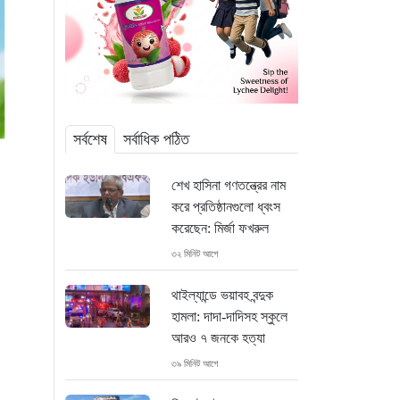
সর্বশেষ
সর্বাধিক পঠিত
শেখ হাসিনা গণতন্ত্রের নাম
করে প্রতিষ্ঠানগুলো ধ্বংস
করেছেন: মির্জা ফখরুল
৩২ মিনিট আগে
থাইল্যান্ডে ভয়াবহ বন্দুক
হামলা: দাদা-দাদিসহ স্কুলে
আরও ৭ জনকে হত্যা
৩৯ মিনিট আগে