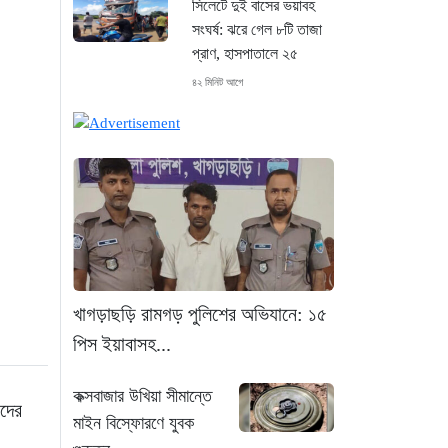
সিলেটে দুই বাসের ভয়াবহ
সংঘর্ষ: ঝরে গেল ৮টি তাজা
প্রাণ, হাসপাতালে ২৫
৪২ মিনিট আগে
সিলিন্ডার লিকেজে ভয়াবহ
অগ্নিকাণ্ড: দগ্ধ ৩ জনের
অবস্থা আশঙ্কাজনক
৪৫ মিনিট আগে
খুনির দোসর ও ফ্যাসিবাদের
সহযোগী’, সাকিবকে নিয়ে
বিস্ফোরক আসিফ আকবর
খাগড়াছড়ি রামগড় পুলিশের অভিযানে: ১৫
২০ ঘণ্টা আগে
পিস ইয়াবাসহ...
“ইলিয়াস আলীকে অপহরণ-
কক্সবাজার উখিয়া সীমান্তে
হত্যা মামলা: সাইফুর রহমান
াদের
মাইন বিস্ফোরণে যুবক
গ্রেপ্তার হচ্ছেন”