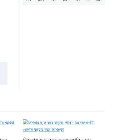
SU
MO
TU
WE
TH
FR
SA
লাইন বাসের ধাক্কায়
অটোরিকশা চালক নিহত
২১ ঘণ্টা আগে