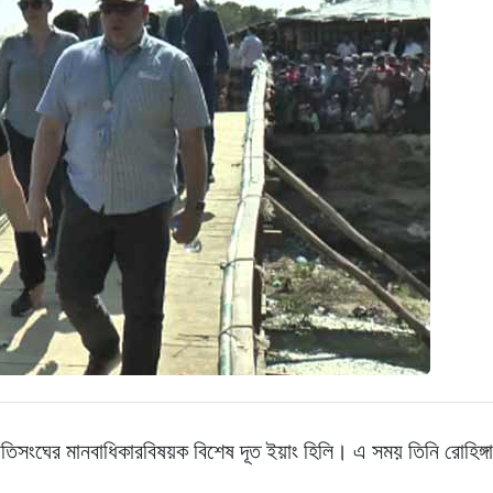
 জাতিসংঘের মানবাধিকারবিষয়ক বিশেষ দূত ইয়াং হিলি। এ সময় তিনি রোহিঙ্গ