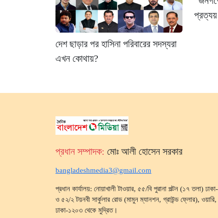
“জনগণের
প্রত্যয়
দেশ ছাড়ার পর হাসিনা পরিবারের সদস্যরা
এখন কোথায়?
প্রধান সম্পাদক:
মোঃ আলী হোসেন সরকার
bangladeshmedia3@gmail.com
প্রধান কার্যালয়: নোয়াখালী টাওয়ার, ৫৫/বি পুরানা পল্টন (১৭ তলা) ঢা
ও ৫২/২ টয়নবী সার্কুলার রোড (মামুন ম্যানশন, গ্রাউন্ড ফ্লোর), ওয়ারি, ব
ঢাকা-১২০৩ থেকে মুদ্রিত।