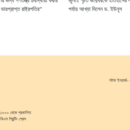
 জন্য গণতন্ত্র চিরস্থায়ী করার
জুলাই স্মৃতি জাদুঘরকে ইতিহাসের 
 ভারপ্রাপ্ত রাষ্ট্রপতির”
পর্যায় আখ্যা দিলেন ড. ইউনূস
স্টাফ ইনচার্
কা-১০০০ থেকে প্রকাশিত
িএস প্রিন্টিং প্রেস